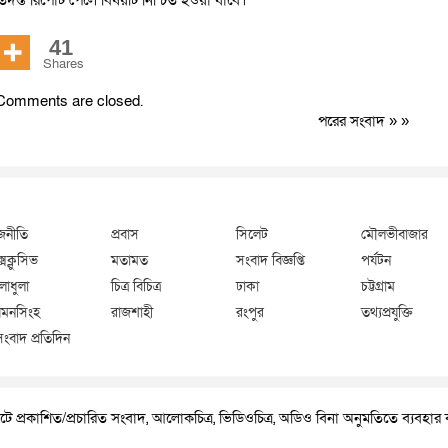
দন্ত রিপোর্ট পেলে বিষয়টি নিশ্চিত হওয়া যাবে।
41
Shares
Comments are closed.
পরের সংবাদ
» »
জনীতি
প্রবাস
সিলেট
মৌলভীবাজার
্সক্লুসিভ
মতামত
সংবাদ বিজ্ঞপ্তি
পর্যটন
লাধুলা
চিত্র বিচিত্র
ঢাকা
চট্টগ্রাম
মনসিংহ
রাজশাহী
রংপুর
তথ্যপ্রযুক্তি
সংবাদ প্রতিদিন
ে প্রকাশিত/প্রচারিত সংবাদ, আলোকচিত্র, ভিডিওচিত্র, অডিও বিনা অনুমতিতে ব্যবহা