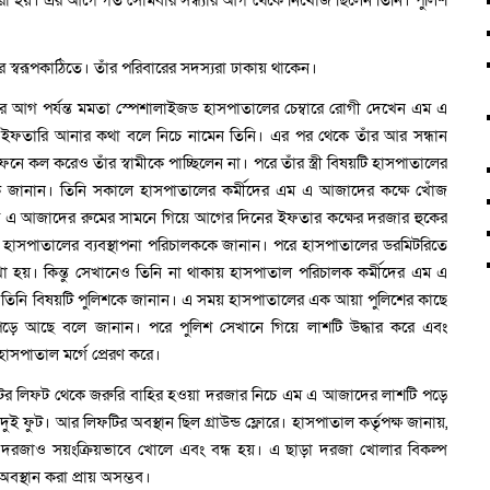
করা হয়। এর আগে গত সোমবার সন্ধ্যার আগ থেকে নিখোঁজ ছিলেন তিনি। পুলিশ
স্বরূপকাঠিতে। তাঁর পরিবারের সদস্যরা ঢাকায় থাকেন।
র আগ পর্যন্ত মমতা স্পেশালাইজড হাসপাতালের চেম্বারে রোগী দেখেন এম এ
ইফতারি আনার কথা বলে নিচে নামেন তিনি। এর পর থেকে তাঁর আর সন্ধান
েনে কল করেও তাঁর স্বামীকে পাচ্ছিলেন না। পরে তাঁর স্ত্রী বিষয়টি হাসপাতালের
কে জানান। তিনি সকালে হাসপাতালের কর্মীদের এম এ আজাদের কক্ষে খোঁজ
এম এ আজাদের রুমের সামনে গিয়ে আগের দিনের ইফতার কক্ষের দরজার হুকের
য়টি হাসপাতালের ব্যবস্থাপনা পরিচালককে জানান। পরে হাসপাতালের ডরমিটরিতে
হয়। কিন্তু সেখানেও তিনি না থাকায় হাসপাতাল পরিচালক কর্মীদের এম এ
ে তিনি বিষয়টি পুলিশকে জানান। এ সময় হাসপাতালের এক আয়া পুলিশের কাছে
ে আছে বলে জানান। পরে পুলিশ সেখানে গিয়ে লাশটি উদ্ধার করে এবং
াসপাতাল মর্গে প্রেরণ করে।
্টের লিফট থেকে জরুরি বাহির হওয়া দরজার নিচে এম এ আজাদের লাশটি পড়ে
দুই ফুট। আর লিফটির অবস্থান ছিল গ্রাউন্ড ফ্লোরে। হাসপাতাল কর্তৃপক্ষ জানায়,
 দরজাও সয়ংক্রিয়ভাবে খোলে এবং বন্ধ হয়। এ ছাড়া দরজা খোলার বিকল্প
অবস্থান করা প্রায় অসম্ভব।