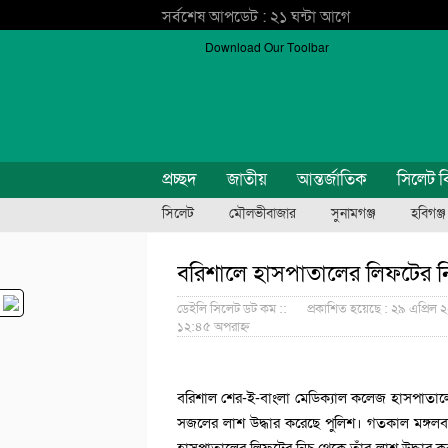
সর্বশেষ আপডেট : ২১ ঘন্টা আগে
Download Our Toolbar
প্রচ্ছদ
জাতীয়
আন্তর্জাতিক
সিলেট ব
সিলেট
মৌলভীবাজার
সুনামগঞ্জ
হবিগঞ্জ
বরিশালে হাসপাতালের লিফটের নি
ডেইলি সিলেট ডট কম ::
প্রকাশিত হয়েছে : ২৯ এপ্রিল 
১২:৪৫ অপরাহ্ন
বরিশাল শের-ই-বাংলা মেডিক্যাল কলেজ হাসপাতালের 
সজলের লাশ উদ্ধার করেছে পুলিশ। গতকাল মঙ্গল