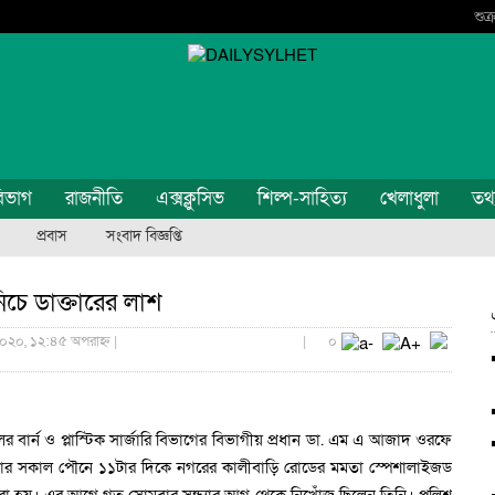
শুক
িভাগ
রাজনীতি
এক্সক্লুসিভ
শিল্প-সাহিত্য
খেলাধুলা
তথ্য
প্রবাস
সংবাদ বিজ্ঞপ্তি
চে ডাক্তারের লাশ
২০২০, ১২:৪৫ অপরাহ্ন |
|
০
বার্ন ও প্লাস্টিক সার্জারি বিভাগের বিভাগীয় প্রধান ডা. এম এ আজাদ ওরফে
বার সকাল পৌনে ১১টার দিকে নগরের কালীবাড়ি রোডের মমতা স্পেশালাইজড