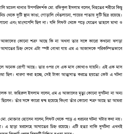
ালি মডেল থানার উপপরিদর্শক মো. রফিকুল ইসলাম বলেন, নিহতের শরীরে কিছু
িচ থেকে দুটি স্থান ভাঙা, গোড়ালি থেঁতলানো, পায়ের পাতায় দুটি ছিদ্র রয়েছে।
েঁতলানো এবং মাংসপেশি ছিল না। যদি লিফট থেকে পড়ে যেতেন তাহলে মাথা ও
এ আজাদের কোনো শত্রু আছে কি না অথবা তার সঙ্গে কারো কখনো ঝগড়া
ঘাতের চিহ্ন দেখে এটা স্পষ্ট বোঝা যায় এম এ আজাদকে পরিকল্পিতভাবে
ালে অনেক রোগী আছে। তার ওপর সে এক মাস কোথাও যায়নি। এই এক মাস
জমা ছিল। ধারণা করা হচ্ছে, সেই টাকা আত্মসাত্ করতে হয়তো কেউ এ ঘটনা
ালক ডা. জহিরুল ইসলাম বলেন, এম এ আজাদের মৃত্যু কোনো দুর্ঘটনা না অন্য
ছিলেন। তাঁর সঙ্গে কারো দ্বন্দ্ব হয়েছে কিংবা তাঁর কোনো শত্রু আছে তা আমরা
ণ) মো. মোক্তার হোসেন বলেন, লিফট থেকে পড়ে এ ধরনের ঘটনা ঘটার কথা নয়।
না। এ ছাড়া মরদেহে আঘাতের চিহ্ন রয়েছে। এটি হত্যা নাকি দুর্ঘটনা এখনই