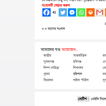
নিশ্চিতভাবে কিছু বলা সম্ভব নয়। সুরতহাল ও ময়নাত
সংবাদটি শেয়ার করুন
41
« «
আগের সংবাদ
আমাদের যত
আয়োজন...
জাতীয়
আন্তর্জাতিক
রা
সুনামগঞ্জ
হবিগঞ্জ
এক
শিল্প-সাহিত্য
শিক্ষাঙ্গন
খে
খুলনা
বরিশাল
ময়
বিনোদন
লাইফ স্টাইল
সু
নোটিশ :
ডেইলি সিলেট