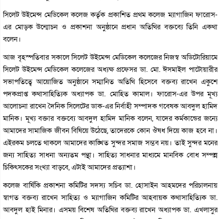
সিলেট উইমেন্স মেডিকেল কলেজ কর্তৃক প্রকাশিত প্রথম কলেজ ম্যাগাজিন ফারোস-
এর মোড়ক উন্মোচন ও প্রকাশনা অনুষ্ঠানে প্রধান অতিথির বক্তব্যে তিনি একথা
বলেন।
আজ বৃহস্পতিবার সকালে সিলেট উইমেন্স মেডিকেল কলেজের নিজস্ব অডিটোরিয়ামে
সিলেট উইমেন্স মেডিকেল কলেজের অধ্যক্ষ প্রফেসর ডা. মো. ঈসমাইল পাটোয়ারীর
সভাপতিত্বে আয়োজিত অনুষ্ঠানে সম্মানিত অতিথি হিসেবে বক্তব্য রাখেন একুশে
পদকপ্রাপ্ত কথাসাহিত্যিক অধ্যাপক ডা. মোহিত কামাল। ফারোস-এর উপর মূখ্য
আলোচনা রাখেন দৈনিক সিলেটের ডাক-এর নির্বাহী সম্পাদক গবেষক আবদুল হামিদ
মানিক। মূখ্য বক্তার বক্তব্যে আবদুল হামিদ মানিক বলেন, যাদের কর্মকান্ডের জন্যে
আমাদের সামাজিক জীবন বিষিয়ে উঠেছে, তাদেরকে কোন ঔষধ দিয়ে কাজ হবে না।
এইরকম চলতে থাকলে আমাদের কাঙ্খিত সুন্দর সমাজ সম্ভব নয়। তাই সুন্দর মনের
জন্য সাহিত্য সাধনা অন্যতম পন্থা। সাহিত্য সাধনার মাধ্যমে মানবিক বোধ সম্পন্ন
চিকিৎসকের সংখ্যা বাড়বে, এটাই আমাদের প্রত্যাশা।
কলেজ বার্ষিকি প্রকাশনা কমিটির সদস্য সচিব ডা. হোসাইন আহমদের পরিচালনায়
স্বাগত বক্তব্য রাখেন সাহিত্য ও ম্যাগাজিন কমিটির আহবায়ক কথাসাহিত্যিক ডা.
আবদুল হাই মিনার। এসময় বিশেষ অতিথির বক্তব্য রাখেন অধ্যাপক ডা. এখলাসুর