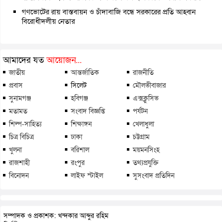
গণভোটের রায় বাস্তবায়ন ও চাঁদাবাজি বন্ধে সরকারের প্রতি আহ্বান
বিরোধীদলীয় নেতার
আমাদের যত
আয়োজন...
জাতীয়
আন্তর্জাতিক
রাজনীতি
প্রবাস
সিলেট
মৌলভীবাজার
সুনামগঞ্জ
হবিগঞ্জ
এক্সক্লুসিভ
মতামত
সংবাদ বিজ্ঞপ্তি
পর্যটন
শিল্প-সাহিত্য
শিক্ষাঙ্গন
খেলাধুলা
চিত্র বিচিত্র
ঢাকা
চট্টগ্রাম
খুলনা
বরিশাল
ময়মনসিংহ
রাজশাহী
রংপুর
তথ্যপ্রযুক্তি
বিনোদন
লাইফ স্টাইল
সুসংবাদ প্রতিদিন
সম্পাদক ও প্রকাশক: খন্দকার আব্দুর রহিম