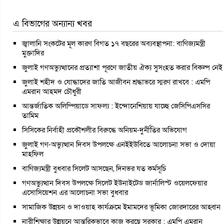
এ বিভাগের অন্যান্য খবর
জ্বালানি সংকটের মূল কারণ বিগত ১৭ বছরের অব্যবস্থাপনা: বাণিজ্যমন্ত্রী
মুক্তাদির
জুলাই গণঅভ্যুত্থানের প্রত্যাশা পূরণে জাতীয় ঐক্য সুসংহত করার বিকল্প নেই
জুলাই শহীদ ও যোদ্ধাদের জাতি আজীবন শ্রদ্ধাভরে স্মরণ রাখবে : এমপি
এমরান আহমদ চৌধুরী
আন্তর্জাতিক অলিম্পিয়াডে সাফল্য : ইন্দোনেশিয়ায় যাচ্ছে জেসিপিএসসির
তামিম
সিসিকের নির্বাহী প্রকৌশলীর বিরুদ্ধে অনিয়ম-দুর্নীতির অভিযোগ
জুলাই গণ-অভ্যুত্থান দিবস উপলক্ষে এনইইউবিতে আলোচনা সভা ও দোয়া
মাহফিল
বাণিজ্যমন্ত্রী বুধবার সিলেট আসছেন, দিনভর যত কর্মসূচি
গণঅভ্যুত্থান দিবস উপলক্ষে সিলেট ইউনাইটেড জার্নালিস্ট ওয়েলফেয়ার
এসোসিয়েশন এর আলোচনা সভা বুধবার
সামাজিক উন্নয়ন ও দাওয়াহ কার্যক্রমে ইমামদের ভূমিকা জোরদারের আহ্বান
নারীশিক্ষার উন্নয়নে আন্তরিকভাবে কাজ করছে সরকার : এমপি এমরান