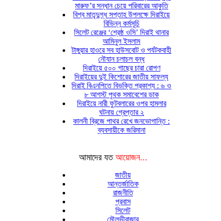
মারুফ’র সন্ধান চেয়ে পরিবারের আকুতি
বিশ্ব মাতৃদুগ্ধ সপ্তাহ উপলক্ষে দিরাইয়ে
বিভিন্ন কর্মসূচি
সিলেট রেঞ্জের ‘শ্রেষ্ঠ ওসি’ দিরাই থানার
আমিনুল ইসলাম
টাঙ্গুয়ার হাওরে সব হাউসবোট ও পর্যটকবাহী
নৌযান চলাচল বন্ধ
দিরাইয়ে ৫০০ গাছের চারা রোপণ
দিরাইয়ের দুই কিশোরের জাতীয় সাফল্য
দিরাই বিএনপিতে বিভক্তি প্রকাশ্য : ৬ ও
৮ আগস্ট পৃথক সমাবেশের ডাক
দিরাইয়ে নারী ফুটবলারের ওপর হামলার
ঘটনায় গ্রেপ্তার ২
কালনী ব্রিজে পাথর রেখে জনভোগান্তি :
ব্যবসায়ীকে জরিমানা
আমাদের যত
আয়োজন...
জাতীয়
আন্তর্জাতিক
রাজনীতি
প্রবাস
সিলেট
মৌলভীবাজার