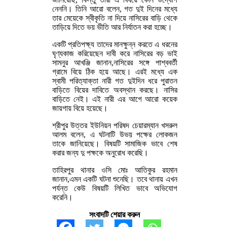
নেননি। তিনি আরো বলেন, গত দুই দিনের মধ্যে
তার মেয়েকে স্বীকৃতি না দিয়ে নাসিরের বাড়ি থেকে
তাড়িয়ে দিতে ভয় ভীতি আর নির্যাতন করা হচ্ছে।
একটি প্রতিপক্ষ্য তাদের মানক্ষুন্ন করতে এ ধরনের
ঘৃণ্যকাজ করিয়েছেন দাবী করে নাসিরের বড় ভাই
সামনুর আখঞ্জি জানান,নাসিরের সঙ্গে পাশ্ববর্তী
গ্রামে বিয়ে ঠিক হয়ে আছে। এরই মধ্যে এক
স্বামী পরিত্যাক্তা নারী গত দুইদিন ধরে পুরাতন
বাড়িতে বিয়ের দাবিতে অবস্থান করছে। নাসির
বাড়িতে নেই। এই নারী এর আগে আরো কয়েক
জায়গায় বিয়ে হয়েছে।
শ্রীপুর উত্তর ইউনিয়ন পরিষদ চেয়ারম্যান খসরুল
আলম বলেন, এ ঘটনাটি উভয় পক্ষের লোকজন
তাকে জানিয়েছে। বিষয়টি সামাজিক ভাবে শেষ
করার জন্য দু পক্ষকে অনুরোধ করেছি।
তাহিরপুর থানার ওসি মোঃ আতিকুর রহমান
জানান,এমন একটি ঘটনা শুনেছি। তবে থানায় এখন
পর্যন্ত কেউ বিষয়টি লিখিত ভাবে অভিযোগ
করেনি।
সংবাদটি শেয়ার করুন