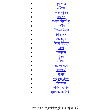
সুনামগঞ্জ
হবিগঞ্জ
এক্সক্লুসিভ
মতামত
সংবাদ বিজ্ঞপ্তি
পর্যটন
শিল্প-সাহিত্য
শিক্ষাঙ্গন
খেলাধুলা
চিত্র বিচিত্র
ঢাকা
চট্টগ্রাম
খুলনা
বরিশাল
ময়মনসিংহ
রাজশাহী
রংপুর
তথ্যপ্রযুক্তি
বিনোদন
লাইফ স্টাইল
সুসংবাদ প্রতিদিন
সম্পাদক ও প্রকাশক: খন্দকার আব্দুর রহিম