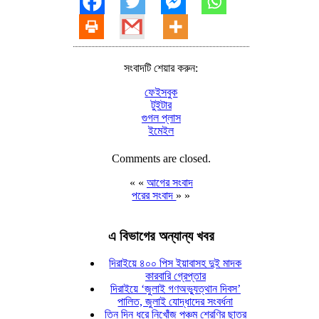
সংবাদটি শেয়ার করুন:
ফেইসবুক
টুইটার
গুগল প্লাস
ইমেইল
Comments are closed.
« «
আগের সংবাদ
পরের সংবাদ
» »
এ বিভাগের অন্যান্য খবর
দিরাইয়ে ৪০০ পিস ইয়াবাসহ দুই মাদক
কারবারি গ্রেপ্তার
দিরাইয়ে ‘জুলাই গণঅভ্যুত্থান দিবস’
পালিত, জুলাই যোদ্ধাদের সংবর্ধনা
তিন দিন ধরে নিখোঁজ পঞ্চম শ্রেণির ছাত্র