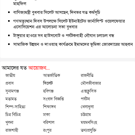
মাহফিল
বাণিজ্যমন্ত্রী বুধবার সিলেট আসছেন, দিনভর যত কর্মসূচি
গণঅভ্যুত্থান দিবস উপলক্ষে সিলেট ইউনাইটেড জার্নালিস্ট ওয়েলফেয়ার
এসোসিয়েশন এর আলোচনা সভা বুধবার
টাঙ্গুয়ার হাওরে সব হাউসবোট ও পর্যটকবাহী নৌযান চলাচল বন্ধ
সামাজিক উন্নয়ন ও দাওয়াহ কার্যক্রমে ইমামদের ভূমিকা জোরদারের আহ্বান
আমাদের যত
আয়োজন...
জাতীয়
আন্তর্জাতিক
রাজনীতি
প্রবাস
সিলেট
মৌলভীবাজার
সুনামগঞ্জ
হবিগঞ্জ
এক্সক্লুসিভ
মতামত
সংবাদ বিজ্ঞপ্তি
পর্যটন
শিল্প-সাহিত্য
শিক্ষাঙ্গন
খেলাধুলা
চিত্র বিচিত্র
ঢাকা
চট্টগ্রাম
খুলনা
বরিশাল
ময়মনসিংহ
রাজশাহী
রংপুর
তথ্যপ্রযুক্তি