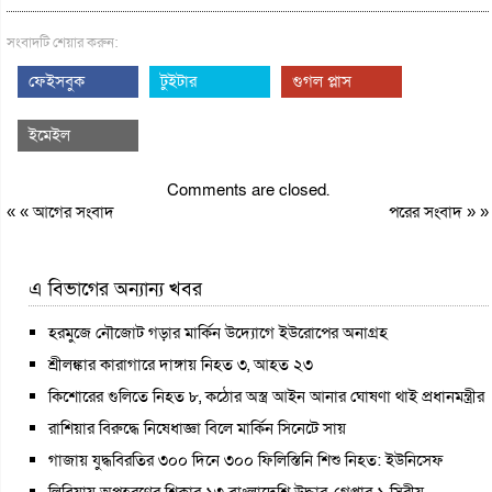
সংবাদটি শেয়ার করুন:
ফেইসবুক
টুইটার
গুগল প্লাস
ইমেইল
Comments are closed.
« «
আগের সংবাদ
পরের সংবাদ
» »
এ বিভাগের অন্যান্য খবর
হরমুজে নৌজোট গড়ার মার্কিন উদ্যোগে ইউরোপের অনাগ্রহ
শ্রীলঙ্কার কারাগারে দাঙ্গায় নিহত ৩, আহত ২৩
কিশোরের গুলিতে নিহত ৮, কঠোর অস্ত্র আইন আনার ঘোষণা থাই প্রধানমন্ত্রীর
রাশিয়ার বিরুদ্ধে নিষেধাজ্ঞা বিলে মার্কিন সিনেটে সায়
গাজায় যুদ্ধবিরতির ৩০০ দিনে ৩০০ ফিলিস্তিনি শিশু নিহত: ইউনিসেফ
লিবিয়ায় অপহরণের শিকার ১৩ বাংলাদেশি উদ্ধার, গ্রেপ্তার ১ সিরীয়