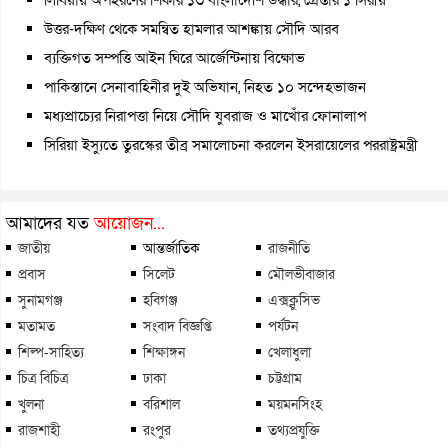
উত্তর-দক্ষিণ থেকে সমন্বিত হামলার আশঙ্কায় সৌদি আরব
ব্যক্তিগত সম্পত্তি আইন ঘিরে আর্জেন্টিনায় বিক্ষোভ
পাকিস্তানে সেনাবাহিনীর দুই অভিযান, নিহত ১০ সন্দেহভাজন
মধ্যপ্রাচ্যের নিরাপত্তা নিয়ে সৌদি যুবরাজ ও মাখোঁর ফোনালাপ
সিরিয়া ইস্যুতে তুরস্কের তীব্র সমালোচনা করলেন ইসরায়েলের পররাষ্ট্রমন্ত্রী
আমাদের যত
আয়োজন...
জাতীয়
আন্তর্জাতিক
রাজনীতি
প্রবাস
সিলেট
মৌলভীবাজার
সুনামগঞ্জ
হবিগঞ্জ
এক্সক্লুসিভ
মতামত
সংবাদ বিজ্ঞপ্তি
পর্যটন
শিল্প-সাহিত্য
শিক্ষাঙ্গন
খেলাধুলা
চিত্র বিচিত্র
ঢাকা
চট্টগ্রাম
খুলনা
বরিশাল
ময়মনসিংহ
রাজশাহী
রংপুর
তথ্যপ্রযুক্তি