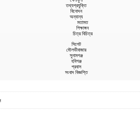
তথ্যপ্রযুক্তি
বিনোদন
অন্যান্য
মতামত
শিক্ষাঙ্গন
চিত্র বিচিত্র
সিলেট
মৌলভীবাজার
সুনামগঞ্জ
হবিগঞ্জ
প্রবাস
সংবাদ বিজ্ঞপ্তি
ন