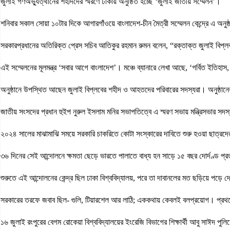
জুলাই গণঅভ্যুত্থানের শহীদদের স্মরণে ঢাকায় অনুষ্ঠিত হচ্ছে ‘জুলাই জাতীয় সম্মেলন’।
শনিবার সকাল সোয়া ১০টার দিকে আগারগাঁওয়ে বাংলাদেশ-চীন মৈত্রী সম্মেলন কেন্দ্রে এ অনুষ
সরকারপ্রধানের অতিরিক্ত প্রেস সচিব আতিকুর রহমান রুমন বলেন, “রক্তাক্ত জুলাই বিপ্লব স
এই সম্মেলনের মূলমন্ত্র ‘সবার আগে বাংলাদেশ’। মঞ্চে ব্যানারে লেখা আছে, ‘গর্বিত ইতি
অনুষ্ঠানে উপস্থিত আছেন জুলাই বিপ্লবের শহীদ ও আহতদের পরিবারের সদস্যরা। অনুষ্ঠানের
জাতীয় সংসদের প্রধান হুইপ নুরুল ইসলাম মনির সভাপতিত্বে এ স্মরণ সভায় মন্ত্রিসভার সদস্য
২০২৪ সালের মাঝামাঝি সময়ে সরকারি চাকরিতে কোটা সংস্কারের দাবিতে শুরু হওয়া ছাত্
৩৬ দিনের সেই আন্দোলনে ক্ষমতা ছেড়ে ভারতে পালাতে বাধ্য হন সাড়ে ১৫ বছর দোর্দণ্ড প্
শুরুতে এই আন্দোলনের কেন্দ্র ছিল ঢাকা বিশ্ববিদ্যালয়, পরে তা দাবানলের মত ছড়িয়ে পড়ে দেশে
সরকারের তরফে জবাব ছিল- গুলি, টিয়ারশেল আর লাঠি; এককথায় কেবলই বলপ্রয়োগ। প্রথমে 
১৬ জুলাই রংপুরের বেগম রোকেয়া বিশ্ববিদ্যালয়ের ইংরেজি বিভাগের শিক্ষার্থী আবু সাঈদ 