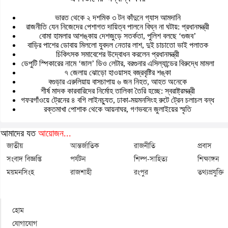
ভারত থেকে ২ দশমিক ৩ টন কাঁদুনে গ্যাস আমদানি
রাজনীতি যেন নিজেদের পেশাগত দায়িত্ব পালনে বিঘ্ন না ঘটায়: প্রধানমন্ত্রী
বোমা হামলার আশঙ্কায় দেশজুড়ে সতর্কতা, পুলিশ বলছে ‘গুজব’
বাড়ির পাশের ডোবায় মিললো যুবদল নেতার লাশ, দুই চাচাতো ভাই পলাতক
চিকিৎসক সমাবেশের উদ্বোধন করলেন প্রধানমন্ত্রী
ডেপুটি স্পিকারের নামে ‘জাল’ ডিও লেটার, বরগুনার এসিল্যান্ডের বিরুদ্ধে মামলা
৭ জেলায় ঝোড়ো হাওয়াসহ বজ্রবৃষ্টির শঙ্কা
বগুড়ার এরুলিয়ায় বাসচাপায় ৬ জন নিহত, আহত অনেকে
শীর্ষ মাদক কারবারিদের নির্মোহ তালিকা তৈরি হচ্ছে: স্বরাষ্ট্রমন্ত্রী
গফরগাঁওয়ে ট্রেনের ৪ বগি লাইনচ্যুত, ঢাকা-ময়মনসিংহ রুটে ট্রেন চলাচল বন্ধ
রক্তমাখা পোশাক থেকে আয়নাঘর, গণভবনে জুলাইয়ের স্মৃতি
আমাদের যত
আয়োজন...
জাতীয়
আন্তর্জাতিক
রাজনীতি
প্রবাস
সংবাদ বিজ্ঞপ্তি
পর্যটন
শিল্প-সাহিত্য
শিক্ষাঙ্গন
ময়মনসিংহ
রাজশাহী
রংপুর
তথ্যপ্রযুক্তি
হোম
যোগাযোগ