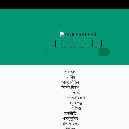
প্রচ্ছদ
জাতীয়
আন্তর্জাতিক
সিলেট বিভাগ
সিলেট
মৌলভীবাজার
সুনামগঞ্জ
হবিগঞ্জ
রাজনীতি
এক্সক্লুসিভ
শিল্প-সাহিত্য
খেলাধুলা