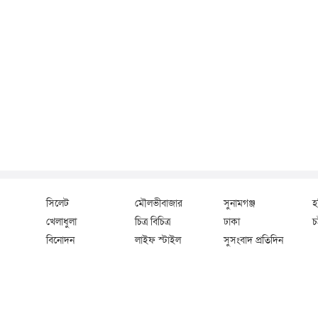
সিলেট
মৌলভীবাজার
সুনামগঞ্জ
হ
খেলাধুলা
চিত্র বিচিত্র
ঢাকা
চট
বিনোদন
লাইফ স্টাইল
সুসংবাদ প্রতিদিন