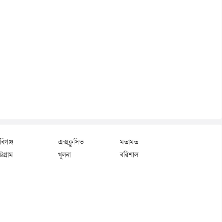
বিগঞ্জ
এক্সক্লুসিভ
মতামত
্টগ্রাম
খুলনা
বরিশাল