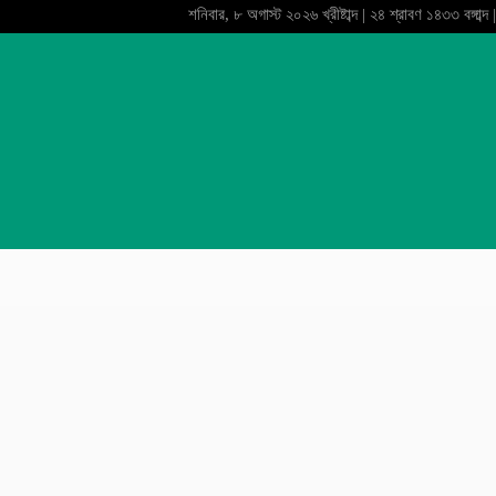
শনিবার, ৮ অগাস্ট ২০২৬ খ্রীষ্টাব্দ | ২৪ শ্রাবণ ১৪৩৩ বঙ্গাব্দ |