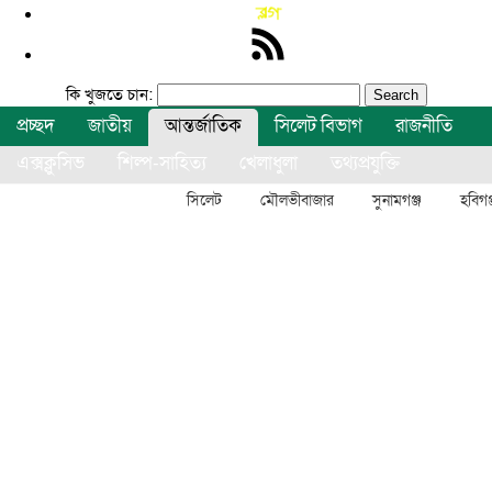
কি খুজতে চান:
প্রচ্ছদ
জাতীয়
আন্তর্জাতিক
সিলেট বিভাগ
রাজনীতি
এক্সক্লুসিভ
শিল্প-সাহিত্য
খেলাধুলা
তথ্যপ্রযুক্তি
বিনোদন
অন্যান্য
সিলেট
মৌলভীবাজার
সুনামগঞ্জ
হবিগঞ