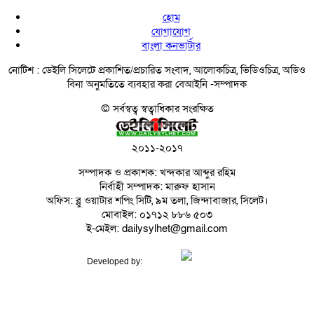
হোম
যোগাযোগ
বাংলা কনভার্টার
নোটিশ :
ডেইলি সিলেটে প্রকাশিত/প্রচারিত সংবাদ, আলোকচিত্র, ভিডিওচিত্র, অডিও
বিনা অনুমতিতে ব্যবহার করা বেআইনি -সম্পাদক
© সর্বস্বত্ব স্বত্বাধিকার সংরক্ষিত
২০১১-২০১৭
সম্পাদক ও প্রকাশক: খন্দকার আব্দুর রহিম
নির্বাহী সম্পাদক: মারুফ হাসান
অফিস: ব্লু ওয়াটার শপিং সিটি, ৯ম তলা, জিন্দাবাজার, সিলেট।
মোবাইল: ০১৭১২ ৮৮৬ ৫০৩
ই-মেইল: dailysylhet@gmail.com
Developed by: