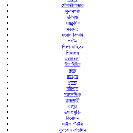
মৌলভীবাজার
সুনামগঞ্জ
হবিগঞ্জ
এক্সক্লুসিভ
মতামত
সংবাদ বিজ্ঞপ্তি
পর্যটন
শিল্প-সাহিত্য
শিক্ষাঙ্গন
খেলাধুলা
চিত্র বিচিত্র
ঢাকা
চট্টগ্রাম
খুলনা
বরিশাল
ময়মনসিংহ
রাজশাহী
রংপুর
তথ্যপ্রযুক্তি
বিনোদন
লাইফ স্টাইল
সুসংবাদ প্রতিদিন