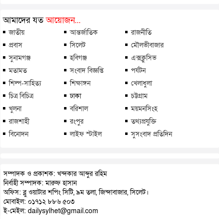
আমাদের যত
আয়োজন...
জাতীয়
আন্তর্জাতিক
রাজনীতি
প্রবাস
সিলেট
মৌলভীবাজার
সুনামগঞ্জ
হবিগঞ্জ
এক্সক্লুসিভ
মতামত
সংবাদ বিজ্ঞপ্তি
পর্যটন
শিল্প-সাহিত্য
শিক্ষাঙ্গন
খেলাধুলা
চিত্র বিচিত্র
ঢাকা
চট্টগ্রাম
খুলনা
বরিশাল
ময়মনসিংহ
রাজশাহী
রংপুর
তথ্যপ্রযুক্তি
বিনোদন
লাইফ স্টাইল
সুসংবাদ প্রতিদিন
সম্পাদক ও প্রকাশক: খন্দকার আব্দুর রহিম
নির্বাহী সম্পাদক: মারুফ হাসান
অফিস: ব্লু ওয়াটার শপিং সিটি, ৯ম তলা, জিন্দাবাজার, সিলেট।
মোবাইল: ০১৭১২ ৮৮৬ ৫০৩
ই-মেইল: dailysylhet@gmail.com