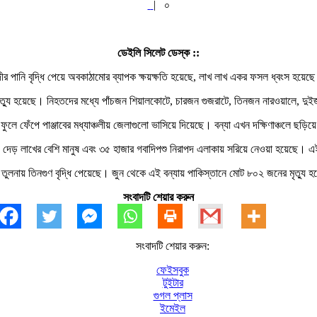
|
০
ডেইলি সিলেট ডেস্ক ::
ব নদীর পানি বৃদ্ধি পেয়ে অবকাঠামোর ব্যাপক ক্ষয়ক্ষতি হয়েছে, লাখ লাখ একর ফসল ধ্বংস হয়ে
 মৃত্যু হয়েছে। নিহতদের মধ্যে পাঁচজন শিয়ালকোটে, চারজন গুজরাটে, তিনজন নারওয়ালে, 
দী ফুলে ফেঁপে পাঞ্জাবের মধ্যাঞ্চলীয় জেলাগুলো ভাসিয়ে দিয়েছে। বন্যা এখন দক্ষিণাঞ্চলে ছ
, দেড় লাখের বেশি মানুষ এবং ৩৫ হাজার গবাদিপশু নিরাপদ এলাকায় সরিয়ে নেওয়া হয়েছে। এই
 তুলনায় তিনগুণ বৃদ্ধি পেয়েছে। জুন থেকে এই বন্যায় পাকিস্তানে মোট ৮০২ জনের মৃত্যু 
সংবাদটি শেয়ার করুন
সংবাদটি শেয়ার করুন:
ফেইসবুক
টুইটার
গুগল প্লাস
ইমেইল