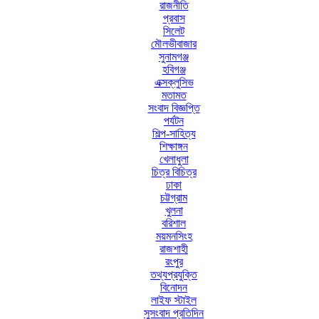
রাজনীতি
প্রবাস
সিলেট
মৌলভীবাজার
সুনামগঞ্জ
হবিগঞ্জ
এক্সক্লুসিভ
মতামত
সংবাদ বিজ্ঞপ্তি
পর্যটন
শিল্প-সাহিত্য
শিক্ষাঙ্গন
খেলাধুলা
চিত্র বিচিত্র
ঢাকা
চট্টগ্রাম
খুলনা
বরিশাল
ময়মনসিংহ
রাজশাহী
রংপুর
তথ্যপ্রযুক্তি
বিনোদন
লাইফ স্টাইল
সুসংবাদ প্রতিদিন