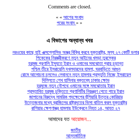
Comments are closed.
« «
আগের সংবাদ
পরের সংবাদ
» »
এ বিভাগের অন্যান্য খবর
নরওয়ের কাছে হাই এক্সপ্লোসিভ অস্ত্র বিক্রি করবে যুক্তরাষ্ট্র, মূল্য ২৭ কোটি ডলার
পিকেকের নিরস্ত্রীকরণে নতুন আইনের খসড়া তুরস্কের
হরমুজ প্রণালি ইস্যুতে ইরান ও ওমানের সমঝোতা প্রায় চূড়ান্ত
পশ্চিম তীরে ইসরায়েলি দখলদারদের হামলা, ঘরবাড়িতে আগুন
রোমে আলোচনা চললেও লেবাননে নতুন হামলার প্রস্তুতি নিচ্ছে ইসরায়েল
দিল্লিতে শেখ হাসিনার বক্তব্যে ঢাকার ক্ষোভ
হরমুজে নতুন নৌপথে ওমানের সঙ্গে সমঝোতায় ইরান
প্রস্তাবিত হরমুজ চুক্তিতে প্রণালিটির নিয়ন্ত্রণ পেতে পারে ইরান
জাপানের বিরুদ্ধে সামরিক পদক্ষেপের হুঁশিয়ারি উত্তর কোরিয়ার
উত্তেজনার মধ্যে ব্রাজিলের রাষ্ট্রদূতের ভিসা বাতিল করল যুক্তরাষ্ট্র
রাশিয়ার ক্ষেপণাস্ত্র হামলায় ইউক্রেনে নিহত ১৪, আহত ২৭
আমাদের যত
আয়োজন...
জাতীয়
আন্তর্জাতিক