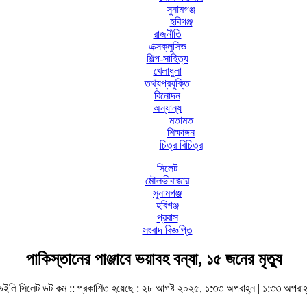
সুনামগঞ্জ
হবিগঞ্জ
রাজনীতি
এক্সক্লুসিভ
শিল্প-সাহিত্য
খেলাধুলা
তথ্যপ্রযুক্তি
বিনোদন
অন্যান্য
মতামত
শিক্ষাঙ্গন
চিত্র বিচিত্র
সিলেট
মৌলভীবাজার
সুনামগঞ্জ
হবিগঞ্জ
প্রবাস
সংবাদ বিজ্ঞপ্তি
পাকিস্তানের পাঞ্জাবে ভয়াবহ বন্যা, ১৫ জনের মৃত্যু
েইলি সিলেট ডট কম ::
প্রকাশিত হয়েছে : ২৮ আগষ্ট ২০২৫, ১:৩৩ অপরাহ্ন | ১:৩৩ অপরাহ