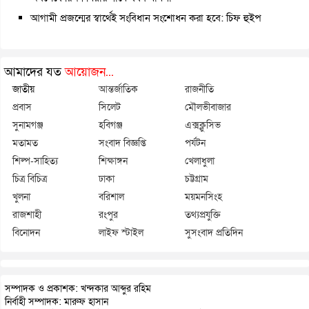
আগামী প্রজন্মের স্বার্থেই সংবিধান সংশোধন করা হবে: চিফ হুইপ
আমাদের যত
আয়োজন...
জাতীয়
আন্তর্জাতিক
রাজনীতি
প্রবাস
সিলেট
মৌলভীবাজার
সুনামগঞ্জ
হবিগঞ্জ
এক্সক্লুসিভ
মতামত
সংবাদ বিজ্ঞপ্তি
পর্যটন
শিল্প-সাহিত্য
শিক্ষাঙ্গন
খেলাধুলা
চিত্র বিচিত্র
ঢাকা
চট্টগ্রাম
খুলনা
বরিশাল
ময়মনসিংহ
রাজশাহী
রংপুর
তথ্যপ্রযুক্তি
বিনোদন
লাইফ স্টাইল
সুসংবাদ প্রতিদিন
সম্পাদক ও প্রকাশক: খন্দকার আব্দুর রহিম
নির্বাহী সম্পাদক: মারুফ হাসান