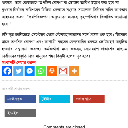
থাকবে। তবে রোডম্যাপে তপসিল ঘোষণা বা ভোটের তারিখ উল্লেখ করা হবে না।
বুধবার নির্বাচন কমিশনের মিডিয়া সেন্টারে সংবাদ সম্মেলনে সিনিয়র সচিব আখতার
আহমেদ বলেন, “কর্মপরিকল্পনা অনুমোদন হয়েছে, বৃহস্পতিবার বিস্তারিত জানানো
হবে।”
ইসি সূত্র জানিয়েছে, সেপ্টেম্বর থেকে স্টেকহোল্ডারদের সঙ্গে বৈঠক শুরু হবে। ডিসেম্বর
মাসে তপসিল ঘোষণা এবং আগামী বছরের ফেব্রুয়ারির শুরুতে ভোটগ্রহণ অনুষ্ঠিত
হওয়ার সম্ভাবনা রয়েছে। কর্মকর্তারা মনে করছেন, রোডম্যাপ প্রকাশের মাধ্যমে
নির্বাচনের প্রস্তুতি নিয়ে মানুষের শঙ্কা কিছুটা হলেও দূর হবে।
সংবাদটি শেয়ার করুন
সংবাদটি শেয়ার করুন:
ফেইসবুক
টুইটার
গুগল প্লাস
ইমেইল
Comments are closed.