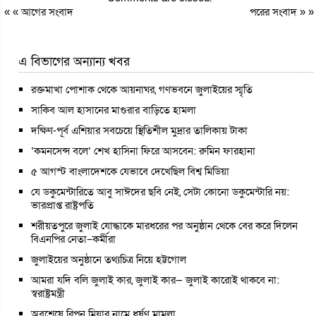
« «
আগের সংবাদ
পরের সংবাদ
» »
এ বিভাগের অন্যান্য খবর
রক্তমাখা পোশাক থেকে আয়নাঘর, গণভবনে জুলাইয়ের স্মৃতি
সাকিব আল হাসানের মাগুরার বাড়িতে হামলা
দক্ষিণ-পূর্ব এশিয়ার সবচেয়ে স্থিতিশীল মুদ্রার তালিকায় টাকা
‘কমনসেন্স বলে’ শেখ হাসিনা ফিরে আসবেন: রুমিন ফারহানা
৫ আগস্ট বাংলাদেশকে যেভাবে দেখেছিল বিশ্ব মিডিয়া
যে ডকুমেন্টারিতে আবু সাঈদের ছবি নেই, সেটা কোনো ডকুমেন্টারি নয়:
ভারপ্রাপ্ত রাষ্ট্রপতি
শরীয়তপুরে জুলাই যোদ্ধাকে মারধরের পর অনুষ্ঠান থেকে বের করে দিলেন
বিএনপির নেতা–কর্মীরা
জুলাইয়ের অনুষ্ঠানে তথ্যচিত্র নিয়ে হট্টগোল
আমরা যদি বলি জুলাই কার, জুলাই কার— জুলাই কারোই থাকবে না:
স্বরাষ্ট্রমন্ত্রী
অবশেষে রিপন মিয়ার নামে ধর্ষণ মামলা