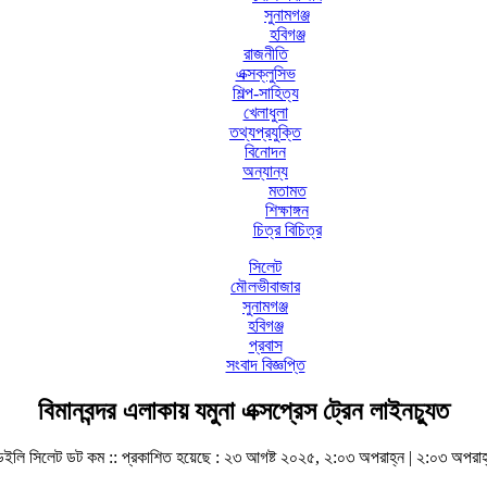
সুনামগঞ্জ
হবিগঞ্জ
রাজনীতি
এক্সক্লুসিভ
শিল্প-সাহিত্য
খেলাধুলা
তথ্যপ্রযুক্তি
বিনোদন
অন্যান্য
মতামত
শিক্ষাঙ্গন
চিত্র বিচিত্র
সিলেট
মৌলভীবাজার
সুনামগঞ্জ
হবিগঞ্জ
প্রবাস
সংবাদ বিজ্ঞপ্তি
বিমানবন্দর এলাকায় যমুনা এক্সপ্রেস ট্রেন লাইনচ্যুত
েইলি সিলেট ডট কম ::
প্রকাশিত হয়েছে : ২৩ আগষ্ট ২০২৫, ২:০৩ অপরাহ্ন | ২:০৩ অপরাহ