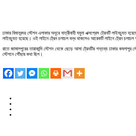
ঢাকার বিমানবন্দর স্টেশন এলাকার অদূরে যাত্রীবাহী যমুনা এক্সপ্রেস ট্রেনটি লাইনচ্যুত 
লাইনচ্যুত হয়েছে। ওই লাইনে ট্রেন চলাচল বন্ধ থাকলেও আরেকটি লাইনে ট্রেন চলাচল
রাতে জামালপুরের তারাকান্দি স্টেশন থেকে ছেড়ে আসা ট্রেনটির গন্তব্য ঢাকার কমলাপুর
স্টেশনে পৌঁছার কথা ছিল।