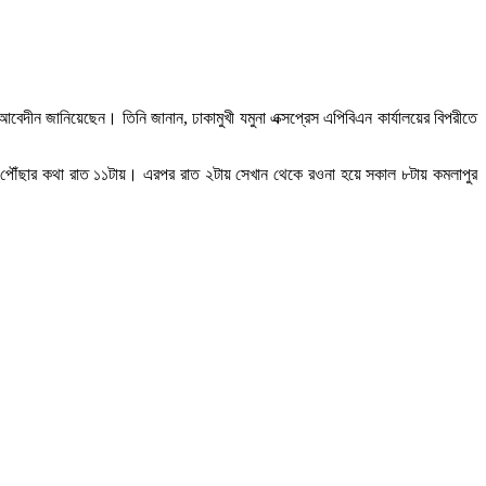
ল আবেদীন জানিয়েছেন। তিনি জানান, ঢাকামুখী যমুনা এক্সপ্রেস এপিবিএন কার্যালয়ের বিপরীতে
টেশনে পৌঁছার কথা রাত ১১টায়। এরপর রাত ২টায় সেখান থেকে রওনা হয়ে সকাল ৮টায় কমলাপুর