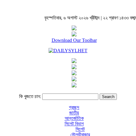
বৃহস্পতিবার, ৬ অগাস্ট ২০২৬ খ্রীষ্টাব্দ | ২২ শ্রাবণ ১৪৩৩ বঙ্গাব্
Download Our Toolbar
কি খুজতে চান:
প্রচ্ছদ
জাতীয়
আন্তর্জাতিক
সিলেট বিভাগ
সিলেট
মৌলভীবাজার