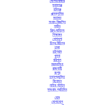
মৌলভীবাজার
সুনামগঞ্জ
হবিগঞ্জ
এক্সক্লুসিভ
মতামত
সংবাদ বিজ্ঞপ্তি
পর্যটন
শিল্প-সাহিত্য
শিক্ষাঙ্গন
খেলাধুলা
চিত্র বিচিত্র
ঢাকা
চট্টগ্রাম
খুলনা
বরিশাল
ময়মনসিংহ
রাজশাহী
রংপুর
তথ্যপ্রযুক্তি
বিনোদন
লাইফ স্টাইল
সুসংবাদ প্রতিদিন
হোম
যোগাযোগ