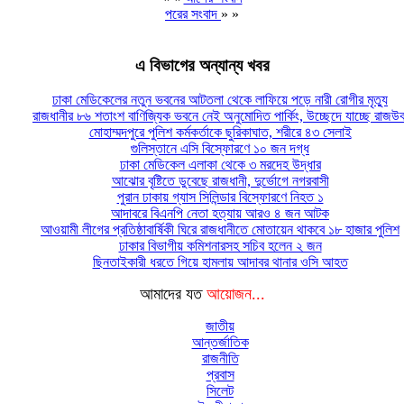
পরের সংবাদ
» »
এ বিভাগের অন্যান্য খবর
ঢাকা মেডিকেলের নতুন ভবনের আটতলা থেকে লাফিয়ে পড়ে নারী রোগীর মৃত্যু
রাজধানীর ৮৬ শতাংশ বাণিজ্যিক ভবনে নেই অনুমোদিত পার্কিং, উচ্ছেদে যাচ্ছে রাজউ
মোহাম্মদপুরে পুলিশ কর্মকর্তাকে ছুরিকাঘাত, শরীরে ৪৩ সেলাই
গুলিস্তানে এসি বিস্ফোরণে ১০ জন দগ্ধ
ঢাকা মেডিকেল এলাকা থেকে ৩ মরদেহ উদ্ধার
আঝোর বৃষ্টিতে ডুবেছে রাজধানী, দুর্ভোগে নগরবাসী
পুরান ঢাকায় গ্যাস সিলিন্ডার বিস্ফোরণে নিহত ১
আদাবরে বিএনপি নেতা হত্যায় আরও ৪ জন আটক
আওয়ামী লীগের প্রতিষ্ঠাবার্ষিকী ঘিরে রাজধানীতে মোতায়েন থাকবে ১৮ হাজার পুলিশ
ঢাকার বিভাগীয় কমিশনারসহ সচিব হলেন ২ জন
ছিনতাইকারী ধরতে গিয়ে হামলায় আদাবর থানার ওসি আহত
আমাদের যত
আয়োজন...
জাতীয়
আন্তর্জাতিক
রাজনীতি
প্রবাস
সিলেট