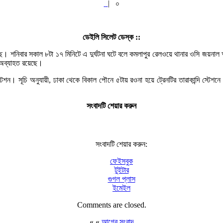
|
০
ডেইলি সিলেট ডেস্ক ::
হয়েছে। শনিবার সকাল ৮টা ১৭ মিনিটে এ দুর্ঘটনা ঘটে বলে কমলাপুর রেলওয়ে থানার ওসি জয়না
 অব্যাহত রয়েছে।
 স্টেশন। সূচি অনুযায়ী, ঢাকা থেকে বিকাল পৌনে ৫টায় রওনা হয়ে ট্রেনটির তারাকান্দি স্
সংবাদটি শেয়ার করুন
সংবাদটি শেয়ার করুন:
ফেইসবুক
টুইটার
গুগল প্লাস
ইমেইল
Comments are closed.
« «
আগের সংবাদ