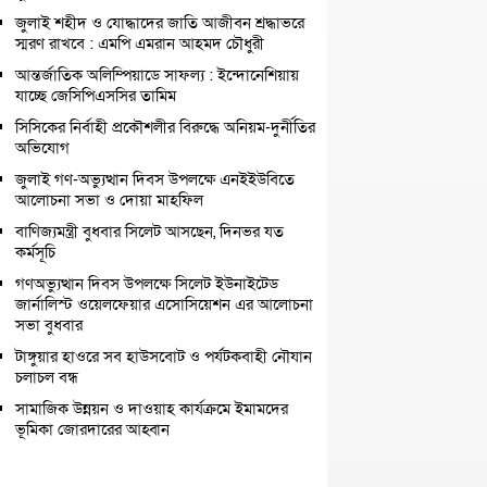
জুলাই শহীদ ও যোদ্ধাদের জাতি আজীবন শ্রদ্ধাভরে
স্মরণ রাখবে : এমপি এমরান আহমদ চৌধুরী
আন্তর্জাতিক অলিম্পিয়াডে সাফল্য : ইন্দোনেশিয়ায়
যাচ্ছে জেসিপিএসসির তামিম
সিসিকের নির্বাহী প্রকৌশলীর বিরুদ্ধে অনিয়ম-দুর্নীতির
অভিযোগ
জুলাই গণ-অভ্যুত্থান দিবস উপলক্ষে এনইইউবিতে
আলোচনা সভা ও দোয়া মাহফিল
বাণিজ্যমন্ত্রী বুধবার সিলেট আসছেন, দিনভর যত
কর্মসূচি
গণঅভ্যুত্থান দিবস উপলক্ষে সিলেট ইউনাইটেড
জার্নালিস্ট ওয়েলফেয়ার এসোসিয়েশন এর আলোচনা
সভা বুধবার
টাঙ্গুয়ার হাওরে সব হাউসবোট ও পর্যটকবাহী নৌযান
চলাচল বন্ধ
সামাজিক উন্নয়ন ও দাওয়াহ কার্যক্রমে ইমামদের
ভূমিকা জোরদারের আহ্বান