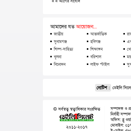
« «
আগের সংবাদ
আমাদের যত
আয়োজন...
জাতীয়
আন্তর্জাতিক
রা
সুনামগঞ্জ
হবিগঞ্জ
এক
শিল্প-সাহিত্য
শিক্ষাঙ্গন
খে
খুলনা
বরিশাল
ময়
বিনোদন
লাইফ স্টাইল
সু
নোটিশ :
ডেইলি সিলেট
সম্পাদক ও প্
© সর্বস্বত্ব স্বত্বাধিকার সংরক্ষিত
নির্বাহী সম্প
অফিস: ব্লু ওয
মোবাইল: ০১
২০১১-২০১৭
ই-মেইল: da