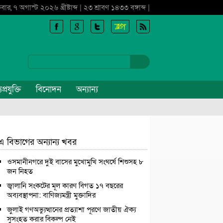
্রবার, ৭ অগাস্ট ২০২৬ খ্রীষ্টাব্দ | ২৩ শ্রাবণ ১৪৩৩ বঙ্গাব্দ |
প্রযুক্তি
বিনোদন
অন্যান্য
এ বিভাগের অন্যান্য খবর
ওসমানীনগরে দুই বাসের মুখোমুখি সংঘর্ষে শিশুসহ ৮
জন নিহত
জ্বালানি সংকটের মূল কারণ বিগত ১৭ বছরের
অব্যবস্থাপনা: বাণিজ্যমন্ত্রী মুক্তাদির
জুলাই গণঅভ্যুত্থানের প্রত্যাশা পূরণে জাতীয় ঐক্য
সুসংহত করার বিকল্প নেই