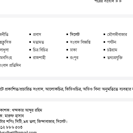
পরের সংবাদ
» »
জনীতি
প্রবাস
সিলেট
মৌলভীবাজার
্সক্লুসিভ
মতামত
সংবাদ বিজ্ঞপ্তি
পর্যটন
লাধুলা
চিত্র বিচিত্র
ঢাকা
চট্টগ্রাম
মনসিংহ
রাজশাহী
রংপুর
তথ্যপ্রযুক্তি
সংবাদ প্রতিদিন
ে প্রকাশিত/প্রচারিত সংবাদ, আলোকচিত্র, ভিডিওচিত্র, অডিও বিনা অনুমতিতে ব্যবহা
রকাশক: খন্দকার আব্দুর রহিম
াদক: মারুফ হাসান
়াটার শপিং সিটি, ৯ম তলা, জিন্দাবাজার, সিলেট।
৭১২ ৮৮৬ ৫০৩
ilysylhet@gmail.com