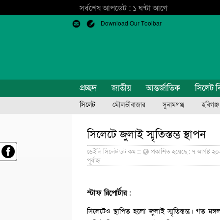
সর্বশেষ আপডেট : ১ ঘন্টা আগে
Download Our Toolbar
প্রচ্ছদ
জাতীয়
আন্তর্জাতিক
সিলেট ব
সিলেট
মৌলভীবাজার
সুনামগঞ্জ
হবিগঞ্জ
সিলেটে জুলাই স্মৃতিস্তম্ভ স্থাপন
ডেইলি সিলেট ডট কম ::
প্রকাশিত হয়েছে : ৭ আগষ্ট ২০২৫
পূর্বাহ্ন
স্টাফ রিপোর্টার :
সিলেটেও স্থাপিত হলো জুলাই স্মৃতিস্তম্ভ। গত 