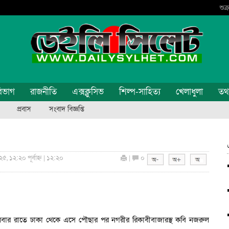
শুক
িভাগ
রাজনীতি
এক্সক্লুসিভ
শিল্প-সাহিত্য
খেলাধুলা
তথ্য
প্রবাস
সংবাদ বিজ্ঞপ্তি
, ১২:২০ পূর্বাহ্ন | ১২:২০
|
০
মঙ্গলবার রাতে ঢাকা থেকে এসে পৌছার পর নগরীর রিকাবীবাজারস্থ কবি নজরুল