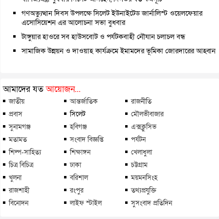
গণঅভ্যুত্থান দিবস উপলক্ষে সিলেট ইউনাইটেড জার্নালিস্ট ওয়েলফেয়ার
এসোসিয়েশন এর আলোচনা সভা বুধবার
টাঙ্গুয়ার হাওরে সব হাউসবোট ও পর্যটকবাহী নৌযান চলাচল বন্ধ
সামাজিক উন্নয়ন ও দাওয়াহ কার্যক্রমে ইমামদের ভূমিকা জোরদারের আহ্বান
আমাদের যত
আয়োজন...
জাতীয়
আন্তর্জাতিক
রাজনীতি
প্রবাস
সিলেট
মৌলভীবাজার
সুনামগঞ্জ
হবিগঞ্জ
এক্সক্লুসিভ
মতামত
সংবাদ বিজ্ঞপ্তি
পর্যটন
শিল্প-সাহিত্য
শিক্ষাঙ্গন
খেলাধুলা
চিত্র বিচিত্র
ঢাকা
চট্টগ্রাম
খুলনা
বরিশাল
ময়মনসিংহ
রাজশাহী
রংপুর
তথ্যপ্রযুক্তি
বিনোদন
লাইফ স্টাইল
সুসংবাদ প্রতিদিন