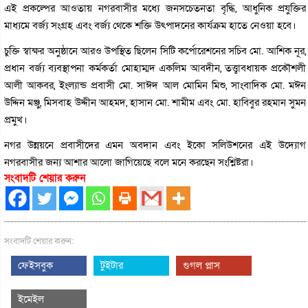
এই প্রকল্পের আওতায় নগরবাসীর মধ্যে জনসচেতনতা বৃদ্ধি, আধুনিক প্রযুক্তির
মাধ্যমে বর্জ্য সংগ্রহ এবং বর্জ্য থেকে শক্তি উৎপাদনের কার্যক্রম হাতে নেওয়া হবে।
চুক্তি স্বাক্ষর অনুষ্ঠানে আরও উপস্থিত ছিলেন সিটি কর্পোরেশনের সচিব মো. আশিক নূর,
প্রধান বর্জ্য ব্যবস্থাপনা কর্মকর্তা মোহাম্মদ একলিম আবদীন, তত্ত্বাবধায়ক প্রকৌশলী
আলী আকবর, ইংল্যান্ড প্রবাসী মো. সাঈদ আল মোমিন মিশু, সাংবাদিক মো. মঈন
উদ্দিন মঞ্জু, মিসবাহ উদ্দীন আহমদ, হাসান মো. শামীম এবং মো. হাবিবুর রহমান সুমন
প্রমুখ।
নগর উন্নয়নে প্রবাসীদের এমন অবদান এবং ইকো সলিউশনের এই উদ্যোগ
নগরবাসীর জন্য আশার আলো জাগিয়েছে বলে মনে করছেন সংশ্লিষ্টরা।
সংবাদটি শেয়ার করুন
সংবাদটি শেয়ার করুন:
ফেইসবুক
টুইটার
গুগল প্লাস
ইমেইল