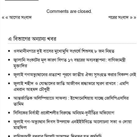
Comments are closed.
« «
আগের সংবাদ
পরের সংবাদ
» »
এ বিভাগের অন্যান্য খবর
ওসমানীনগরে দুই বাসের মুখোমুখি সংঘর্ষে শিশুসহ ৮ জন নিহত
জ্বালানি সংকটের মূল কারণ বিগত ১৭ বছরের অব্যবস্থাপনা: বাণিজ্যমন্ত্রী
মুক্তাদির
জুলাই গণঅভ্যুত্থানের প্রত্যাশা পূরণে জাতীয় ঐক্য সুসংহত করার বিকল্প নেই
জুলাই শহীদ ও যোদ্ধাদের জাতি আজীবন শ্রদ্ধাভরে স্মরণ রাখবে : এমপি
এমরান আহমদ চৌধুরী
আন্তর্জাতিক অলিম্পিয়াডে সাফল্য : ইন্দোনেশিয়ায় যাচ্ছে জেসিপিএসসির
তামিম
সিসিকের নির্বাহী প্রকৌশলীর বিরুদ্ধে অনিয়ম-দুর্নীতির অভিযোগ
জুলাই গণ-অভ্যুত্থান দিবস উপলক্ষে এনইইউবিতে আলোচনা সভা ও দোয়া
মাহফিল
বাণিজ্যমন্ত্রী বুধবার সিলেট আসছেন, দিনভর যত কর্মসূচি