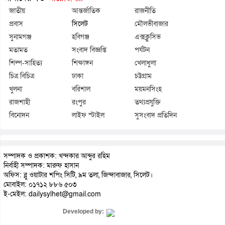
জাতীয়
আন্তর্জাতিক
রাজনীতি
প্রবাস
সিলেট
মৌলভীবাজার
সুনামগঞ্জ
হবিগঞ্জ
এক্সক্লুসিভ
মতামত
সংবাদ বিজ্ঞপ্তি
পর্যটন
শিল্প-সাহিত্য
শিক্ষাঙ্গন
খেলাধুলা
চিত্র বিচিত্র
ঢাকা
চট্টগ্রাম
খুলনা
বরিশাল
ময়মনসিংহ
রাজশাহী
রংপুর
তথ্যপ্রযুক্তি
বিনোদন
লাইফ স্টাইল
সুসংবাদ প্রতিদিন
সম্পাদক ও প্রকাশক: খন্দকার আব্দুর রহিম
নির্বাহী সম্পাদক: মারুফ হাসান
অফিস: ব্লু ওয়াটার শপিং সিটি, ৯ম তলা, জিন্দাবাজার, সিলেট।
মোবাইল: ০১৭১২ ৮৮৬ ৫০৩
ই-মেইল: dailysylhet@gmail.com
Developed by: