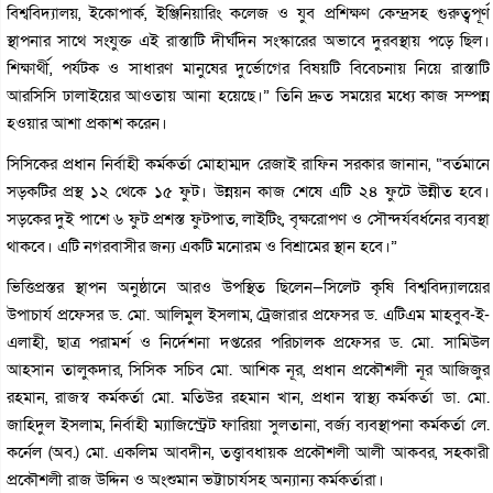
বিশ্ববিদ্যালয়, ইকোপার্ক, ইঞ্জিনিয়ারিং কলেজ ও যুব প্রশিক্ষণ কেন্দ্রসহ গুরুত্বপূর্ণ
স্থাপনার সাথে সংযুক্ত এই রাস্তাটি দীর্ঘদিন সংস্কারের অভাবে দুরবস্থায় পড়ে ছিল।
শিক্ষার্থী, পর্যটক ও সাধারণ মানুষের দুর্ভোগের বিষয়টি বিবেচনায় নিয়ে রাস্তাটি
আরসিসি ঢালাইয়ের আওতায় আনা হয়েছে।” তিনি দ্রুত সময়ের মধ্যে কাজ সম্পন্ন
হওয়ার আশা প্রকাশ করেন।
সিসিকের প্রধান নির্বাহী কর্মকর্তা মোহাম্মদ রেজাই রাফিন সরকার জানান, “বর্তমানে
সড়কটির প্রস্থ ১২ থেকে ১৫ ফুট। উন্নয়ন কাজ শেষে এটি ২৪ ফুটে উন্নীত হবে।
সড়কের দুই পাশে ৬ ফুট প্রশস্ত ফুটপাত, লাইটিং, বৃক্ষরোপণ ও সৌন্দর্যবর্ধনের ব্যবস্থা
থাকবে। এটি নগরবাসীর জন্য একটি মনোরম ও বিশ্রামের স্থান হবে।”
ভিত্তিপ্রস্তর স্থাপন অনুষ্ঠানে আরও উপস্থিত ছিলেন—সিলেট কৃষি বিশ্ববিদ্যালয়ের
উপাচার্য প্রফেসর ড. মো. আলিমুল ইসলাম, ট্রেজারার প্রফেসর ড. এটিএম মাহবুব-ই-
এলাহী, ছাত্র পরামর্শ ও নির্দেশনা দপ্তরের পরিচালক প্রফেসর ড. মো. সামিউল
আহসান তালুকদার, সিসিক সচিব মো. আশিক নূর, প্রধান প্রকৌশলী নূর আজিজুর
রহমান, রাজস্ব কর্মকর্তা মো. মতিউর রহমান খান, প্রধান স্বাস্থ্য কর্মকর্তা ডা. মো.
জাহিদুল ইসলাম, নির্বাহী ম্যাজিস্ট্রেট ফারিয়া সুলতানা, বর্জ্য ব্যবস্থাপনা কর্মকর্তা লে.
কর্নেল (অব.) মো. একলিম আবদীন, তত্ত্বাবধায়ক প্রকৌশলী আলী আকবর, সহকারী
প্রকৌশলী রাজ উদ্দিন ও অংশুমান ভট্টাচার্যসহ অন্যান্য কর্মকর্তারা।