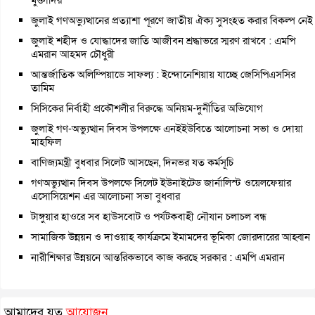
জুলাই গণঅভ্যুত্থানের প্রত্যাশা পূরণে জাতীয় ঐক্য সুসংহত করার বিকল্প নেই
জুলাই শহীদ ও যোদ্ধাদের জাতি আজীবন শ্রদ্ধাভরে স্মরণ রাখবে : এমপি
এমরান আহমদ চৌধুরী
আন্তর্জাতিক অলিম্পিয়াডে সাফল্য : ইন্দোনেশিয়ায় যাচ্ছে জেসিপিএসসির
তামিম
সিসিকের নির্বাহী প্রকৌশলীর বিরুদ্ধে অনিয়ম-দুর্নীতির অভিযোগ
জুলাই গণ-অভ্যুত্থান দিবস উপলক্ষে এনইইউবিতে আলোচনা সভা ও দোয়া
মাহফিল
বাণিজ্যমন্ত্রী বুধবার সিলেট আসছেন, দিনভর যত কর্মসূচি
গণঅভ্যুত্থান দিবস উপলক্ষে সিলেট ইউনাইটেড জার্নালিস্ট ওয়েলফেয়ার
এসোসিয়েশন এর আলোচনা সভা বুধবার
টাঙ্গুয়ার হাওরে সব হাউসবোট ও পর্যটকবাহী নৌযান চলাচল বন্ধ
সামাজিক উন্নয়ন ও দাওয়াহ কার্যক্রমে ইমামদের ভূমিকা জোরদারের আহ্বান
নারীশিক্ষার উন্নয়নে আন্তরিকভাবে কাজ করছে সরকার : এমপি এমরান
আমাদের যত
আয়োজন...