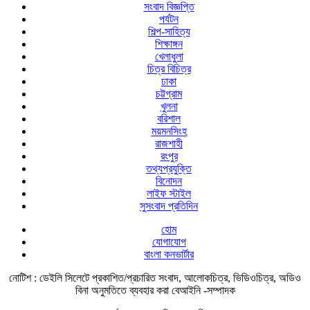
সংবাদ বিজ্ঞপ্তি
পর্যটন
শিল্প-সাহিত্য
শিক্ষাঙ্গন
খেলাধুলা
চিত্র বিচিত্র
ঢাকা
চট্টগ্রাম
খুলনা
বরিশাল
ময়মনসিংহ
রাজশাহী
রংপুর
তথ্যপ্রযুক্তি
বিনোদন
লাইফ স্টাইল
সুসংবাদ প্রতিদিন
হোম
যোগাযোগ
বাংলা কনভার্টার
নোটিশ :
ডেইলি সিলেটে প্রকাশিত/প্রচারিত সংবাদ, আলোকচিত্র, ভিডিওচিত্র, অডিও
বিনা অনুমতিতে ব্যবহার করা বেআইনি -সম্পাদক