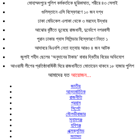
মোহাম্মদপুরে পুলিশ কর্মকর্তাকে ছুরিকাঘাত, শরীরে ৪৩ সেলাই
গুলিস্তানে এসি বিস্ফোরণে ১০ জন দগ্ধ
ঢাকা মেডিকেল এলাকা থেকে ৩ মরদেহ উদ্ধার
আঝোর বৃষ্টিতে ডুবেছে রাজধানী, দুর্ভোগে নগরবাসী
পুরান ঢাকায় গ্যাস সিলিন্ডার বিস্ফোরণে নিহত ১
আদাবরে বিএনপি নেতা হত্যায় আরও ৪ জন আটক
জুলাই শহীদ ছেলের ‘অনুদানের টাকায়’ বাবার দ্বিতীয় বিয়ের অভিযোগ
আওয়ামী লীগের প্রতিষ্ঠাবার্ষিকী ঘিরে রাজধানীতে মোতায়েন থাকবে ১৮ হাজার পুলিশ
আমাদের যত
আয়োজন...
জাতীয়
আন্তর্জাতিক
রাজনীতি
প্রবাস
সিলেট
মৌলভীবাজার
সুনামগঞ্জ
হবিগঞ্জ
এক্সক্লুসিভ
মতামত