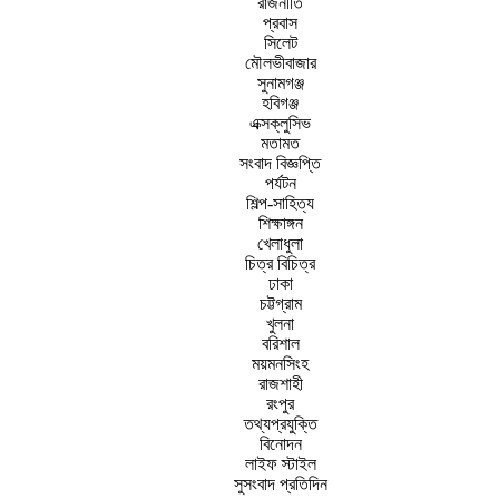
রাজনীতি
প্রবাস
সিলেট
মৌলভীবাজার
সুনামগঞ্জ
হবিগঞ্জ
এক্সক্লুসিভ
মতামত
সংবাদ বিজ্ঞপ্তি
পর্যটন
শিল্প-সাহিত্য
শিক্ষাঙ্গন
খেলাধুলা
চিত্র বিচিত্র
ঢাকা
চট্টগ্রাম
খুলনা
বরিশাল
ময়মনসিংহ
রাজশাহী
রংপুর
তথ্যপ্রযুক্তি
বিনোদন
লাইফ স্টাইল
সুসংবাদ প্রতিদিন