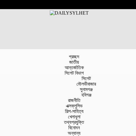
প্রচ্ছদ
জাতীয়
আন্তর্জাতিক
সিলেট বিভাগ
সিলেট
মৌলভীবাজার
সুনামগঞ্জ
হবিগঞ্জ
রাজনীতি
এক্সক্লুসিভ
শিল্প-সাহিত্য
খেলাধুলা
তথ্যপ্রযুক্তি
বিনোদন
অন্যান্য