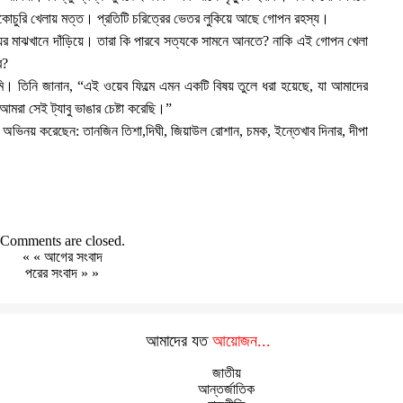
োচুরি খেলায় মত্ত। প্রতিটি চরিত্রের ভেতর লুকিয়ে আছে গোপন রহস্য।
ত্যুর মাঝখানে দাঁড়িয়ে। তারা কি পারবে সত্যকে সামনে আনতে? নাকি এই গোপন খেলা
র?
হিমি। তিনি জানান, “এই ওয়েব ফিল্মে এমন একটি বিষয় তুলে ধরা হয়েছে, যা আমাদের
রা সেই ট্যাবু ভাঙার চেষ্টা করেছি।”
টিতে অভিনয় করেছেন: তানজিন তিশা,দিঘী, জিয়াউল রোশান, চমক, ইন্তেখাব দিনার, দীপা
Comments are closed.
« «
আগের সংবাদ
পরের সংবাদ
» »
আমাদের যত
আয়োজন...
জাতীয়
আন্তর্জাতিক