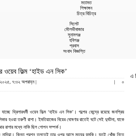
মতামত
শিক্ষাঙ্গন
চিত্র বিচিত্র
সিলেট
মৌলভীবাজার
সুনামগঞ্জ
হবিগঞ্জ
প্রবাস
সংবাদ বিজ্ঞপ্তি
ার ওয়েব ফিল্ম ‘হাইড এন সিক’
এ 
 ২০২৫, ৭:৩২ অপরাহ্ন |
|
০
 যাচ্ছে থ্রিলারধর্মী ওয়েব ফিল্ম ‘হাইড এন সিক’। গল্পের কেন্দ্রে রয়েছে জনপ্রিয়
 শিকার হওয়া তরুণী রাশা। ইমতিয়াজের বিয়ের ঘোষণার রাতেই ঘটে সেই দুর্ঘটনা, যাকে
র রাশার মধ্যে নাকি ছিল গোপন সম্পর্ক।
 নাদিয়া। কিন্তু প্রশ্ন তুলতেই তার ওপর আসে মৃত্যুর হুমকি। যতই খোঁজ নিতে