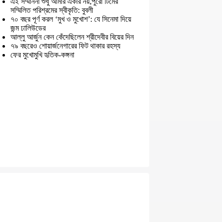
এই সম্মাননা শুধু আমার একার নয়,পুরো টিমের
সম্মিলিত পরিশ্রমের স্বীকৃতি: বুবলী
৭০ বছর পূর্ণ করল ‘মুখ ও মুখোশ’: যে সিনেমা দিয়ে
জন্ম ঢালিউডের
আল্লু আর্জুন কেন কেঁদেছিলেন শ্রীদেবীর বিয়ের দিন
৭৯ বছরেও শোয়ার্জনেগারের ফিট থাকার রহস্য
ফের মুখোমুখি হৃতিক-কঙ্গনা