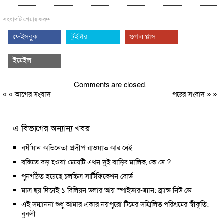
সংবাদটি শেয়ার করুন:
ফেইসবুক
টুইটার
গুগল প্লাস
ইমেইল
Comments are closed.
« «
আগের সংবাদ
পরের সংবাদ
» »
এ বিভাগের অন্যান্য খবর
বর্ষীয়ান অভিনেতা প্রদীপ রাওয়াত আর নেই
বস্তিতে বড় হওয়া মেয়েটি এখন দুই বাড়ির মালিক, কে সে ?
পুনর্গঠিত হয়েছে চলচ্চিত্র সার্টিফিকেশন বোর্ড
মাত্র ছয় দিনেই ১ বিলিয়ন ডলার আয় স্পাইডার-ম্যান: ব্র্যান্ড নিউ ডে
এই সম্মাননা শুধু আমার একার নয়,পুরো টিমের সম্মিলিত পরিশ্রমের স্বীকৃতি:
বুবলী