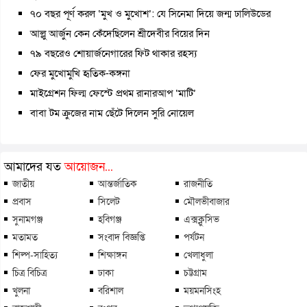
৭০ বছর পূর্ণ করল ‘মুখ ও মুখোশ’: যে সিনেমা দিয়ে জন্ম ঢালিউডের
আল্লু আর্জুন কেন কেঁদেছিলেন শ্রীদেবীর বিয়ের দিন
৭৯ বছরেও শোয়ার্জনেগারের ফিট থাকার রহস্য
ফের মুখোমুখি হৃতিক-কঙ্গনা
মাইগ্রেশন ফিল্ম ফেস্টে প্রথম রানারআপ ‘মাটি’
বাবা টম ক্রুজের নাম ছেঁটে দিলেন সুরি নোয়েল
আমাদের যত
আয়োজন...
জাতীয়
আন্তর্জাতিক
রাজনীতি
প্রবাস
সিলেট
মৌলভীবাজার
সুনামগঞ্জ
হবিগঞ্জ
এক্সক্লুসিভ
মতামত
সংবাদ বিজ্ঞপ্তি
পর্যটন
শিল্প-সাহিত্য
শিক্ষাঙ্গন
খেলাধুলা
চিত্র বিচিত্র
ঢাকা
চট্টগ্রাম
খুলনা
বরিশাল
ময়মনসিংহ