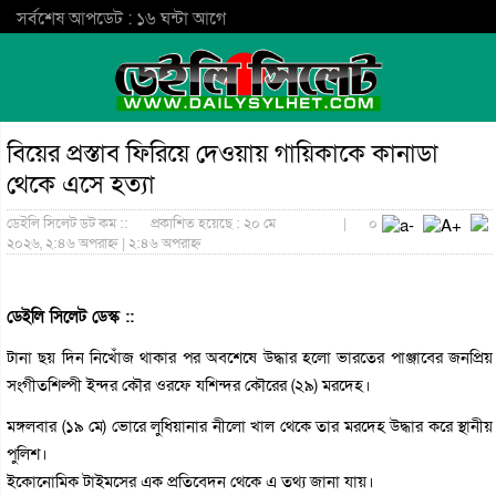
সর্বশেষ আপডেট : ১৬ ঘন্টা আগে
বিয়ের প্রস্তাব ফিরিয়ে দেওয়ায় গায়িকাকে কানাডা
থেকে এসে হত্যা
ডেইলি সিলেট ডট কম ::
প্রকাশিত হয়েছে : ২০ মে
|
০
২০২৬, ২:৪৬ অপরাহ্ন | ২:৪৬ অপরাহ্ন
ডেইলি সিলেট ডেস্ক ::
টানা ছয় দিন নিখোঁজ থাকার পর অবশেষে উদ্ধার হলো ভারতের পাঞ্জাবের জনপ্রিয়
সংগীতশিল্পী ইন্দর কৌর ওরফে যশিন্দর কৌরের (২৯) মরদেহ।
মঙ্গলবার (১৯ মে) ভোরে লুধিয়ানার নীলো খাল থেকে তার মরদেহ উদ্ধার করে স্থানীয়
পুলিশ।
ইকোনোমিক টাইমসের এক প্রতিবেদন থেকে এ তথ্য জানা যায়।