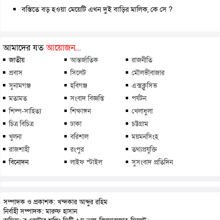
বস্তিতে বড় হওয়া মেয়েটি এখন দুই বাড়ির মালিক, কে সে ?
আমাদের যত
আয়োজন...
জাতীয়
আন্তর্জাতিক
রাজনীতি
প্রবাস
সিলেট
মৌলভীবাজার
সুনামগঞ্জ
হবিগঞ্জ
এক্সক্লুসিভ
মতামত
সংবাদ বিজ্ঞপ্তি
পর্যটন
শিল্প-সাহিত্য
শিক্ষাঙ্গন
খেলাধুলা
চিত্র বিচিত্র
ঢাকা
চট্টগ্রাম
খুলনা
বরিশাল
ময়মনসিংহ
রাজশাহী
রংপুর
তথ্যপ্রযুক্তি
বিনোদন
লাইফ স্টাইল
সুসংবাদ প্রতিদিন
সম্পাদক ও প্রকাশক: খন্দকার আব্দুর রহিম
নির্বাহী সম্পাদক: মারুফ হাসান