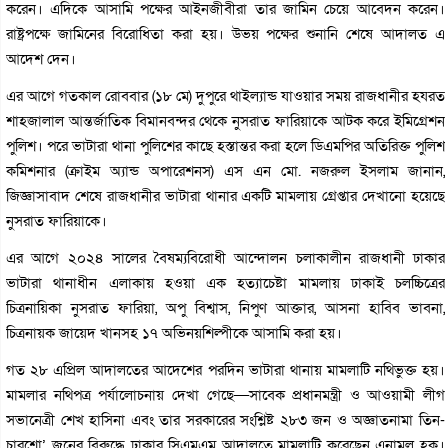
করেন। এদিকে আসামি পক্ষের আইনজীবীরা তার জামিন চেয়ে আবেদন করেন।
রাষ্ট্রপক্ষে জামিনের বিরোধিতা করা হয়। উভয় পক্ষের শুনানি শেষে আদালত এ
আদেশ দেন।
এর আগে গতকাল রোববার (১৮ মে) দুপুরে থাইল্যান্ড যাওয়ার সময় রাজধানীর হযরত
শাহজালাল আন্তর্জাতিক বিমানবন্দর থেকে নুসরাত ফারিয়াকে আটক করে ইমিগ্রেশন
পুলিশ। পরে ভাটারা থানা পুলিশের কাছে হস্তান্তর করা হলে ডিএমপির অতিরিক্ত পুলিশ
কমিশনার (ক্রাইম অ্যান্ড অপারেশনস) এস এন মো. নজরুল ইসলাম জানান,
জিজ্ঞাসাবাদ শেষে রাজধানীর ভাটারা থানার একটি মামলায় গ্রেপ্তার দেখানো হয়েছে
নুসরাত ফারিয়াকে।
এর আগে ২০২৪ সালের বৈষম্যবিরোধী আন্দোলন চলাকালীন রাজধানী ঢাকার
ভাটারা থানাধীন এলাকায় হওয়া এক হত্যাচেষ্টা মামলায় ঢাকাই চলচ্চিত্রের
চিত্রনায়িকা নুসরাত ফারিয়া, অপু বিশ্বাস, নিপুণ আক্তার, আসনা হাবিব ভাবনা,
চিত্রনায়ক জায়েদ খানসহ ১৭ অভিনয়শিল্পীকে আসামি করা হয়।
গত ২৮ এপ্রিল আদালতের আদেশের পরদিন ভাটারা থানায় মামলাটি নথিভুক্ত হয়।
মামলার নথিপত্র পর্যালোচনায় দেখা গেছে―সাবেক প্রধানমন্ত্রী ও আওয়ামী লীগ
সভানেত্রী শেখ হাসিনা এবং তার সরকারের সংশ্লিষ্ট ২৮৩ জন ও অজ্ঞাতনামা তিন-
চারশো’ জনের বিরুদ্ধে ঢাকার সিএমএম আদালতে মামলাটি করেছেন এনামুল হক।