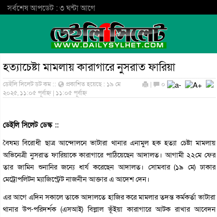
সর্বশেষ আপডেট : ৩ ঘন্টা আগে
হত্যাচেষ্টা মামলায় কারাগারে নুসরাত ফারিয়া
ডেইলি সিলেট ডট কম ::
প্রকাশিত হয়েছে : ১৯ মে
|
০
২০২৫, ১১:০৫ পূর্বাহ্ন | ১১:০৫ পূর্বাহ্ন
ডেইলি সিলেট ডেস্ক ::
বৈষম্য বিরোধী ছাত্র আন্দোলনে ভাটারা থানার এনামুল হক হত্যা চেষ্টা মামলায়
অভিনেত্রী নুসরাত ফারিয়াকে কারাগারে পাঠিয়েছেন আদালত। আগামী ২২মে ফের
তার জামিন শুনানির জন্যে ধার্য করেছেন আদালত। সোমবার (১৯ মে) ঢাকার
মেট্রোপলিটন ম্যাজিস্ট্রেট নাজনীন আক্তার এ আদেশ দেন।
এর আগে এদিন সকালে তাকে আদালতে হাজির করে মামলার তদন্ত কর্মকর্তা ভাটারা
থানার উপ-পরিদর্শক (এসআই) বিল্লাল ভূঁইয়া কারাগারে আটক রাখার আবেদন