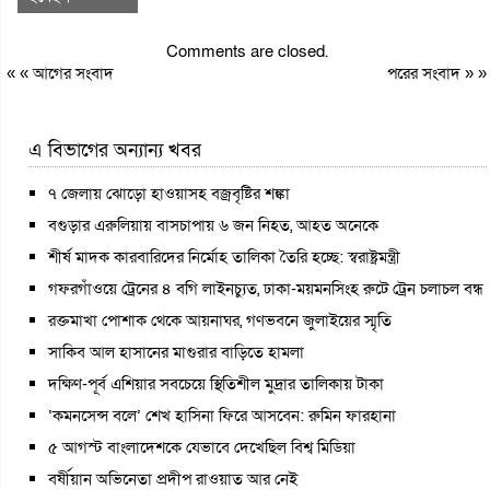
Comments are closed.
« «
আগের সংবাদ
পরের সংবাদ
» »
এ বিভাগের অন্যান্য খবর
৭ জেলায় ঝোড়ো হাওয়াসহ বজ্রবৃষ্টির শঙ্কা
বগুড়ার এরুলিয়ায় বাসচাপায় ৬ জন নিহত, আহত অনেকে
শীর্ষ মাদক কারবারিদের নির্মোহ তালিকা তৈরি হচ্ছে: স্বরাষ্ট্রমন্ত্রী
গফরগাঁওয়ে ট্রেনের ৪ বগি লাইনচ্যুত, ঢাকা-ময়মনসিংহ রুটে ট্রেন চলাচল বন্ধ
রক্তমাখা পোশাক থেকে আয়নাঘর, গণভবনে জুলাইয়ের স্মৃতি
সাকিব আল হাসানের মাগুরার বাড়িতে হামলা
দক্ষিণ-পূর্ব এশিয়ার সবচেয়ে স্থিতিশীল মুদ্রার তালিকায় টাকা
‘কমনসেন্স বলে’ শেখ হাসিনা ফিরে আসবেন: রুমিন ফারহানা
৫ আগস্ট বাংলাদেশকে যেভাবে দেখেছিল বিশ্ব মিডিয়া
বর্ষীয়ান অভিনেতা প্রদীপ রাওয়াত আর নেই