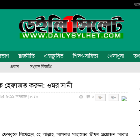
শুক
িভাগ
রাজনীতি
এক্সক্লুসিভ
শিল্প-সাহিত্য
খেলাধুলা
তথ্য
প্রবাস
সংবাদ বিজ্ঞপ্তি
কে হেফাজত করুন: ওমর সানী
০২৫, ৮:১৯ অপরাহ্ন | ৮:১৯
|
০
র ফেসবুকে লিখেছেন, হে আল্লাহ, আপনার সাহায্যের ভীষণ প্রয়োজন আবার