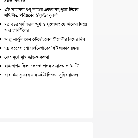
ব্র্যান্ড নিউ ডে
এই সম্মাননা শুধু আমার একার নয়,পুরো টিমের
সম্মিলিত পরিশ্রমের স্বীকৃতি: বুবলী
৭০ বছর পূর্ণ করল ‘মুখ ও মুখোশ’: যে সিনেমা দিয়ে
জন্ম ঢালিউডের
আল্লু আর্জুন কেন কেঁদেছিলেন শ্রীদেবীর বিয়ের দিন
৭৯ বছরেও শোয়ার্জনেগারের ফিট থাকার রহস্য
ফের মুখোমুখি হৃতিক-কঙ্গনা
মাইগ্রেশন ফিল্ম ফেস্টে প্রথম রানারআপ ‘মাটি’
বাবা টম ক্রুজের নাম ছেঁটে দিলেন সুরি নোয়েল