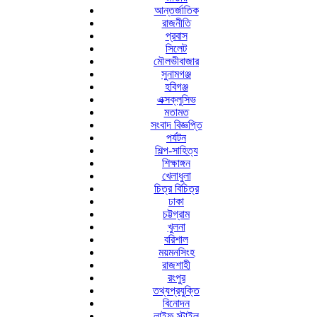
আন্তর্জাতিক
রাজনীতি
প্রবাস
সিলেট
মৌলভীবাজার
সুনামগঞ্জ
হবিগঞ্জ
এক্সক্লুসিভ
মতামত
সংবাদ বিজ্ঞপ্তি
পর্যটন
শিল্প-সাহিত্য
শিক্ষাঙ্গন
খেলাধুলা
চিত্র বিচিত্র
ঢাকা
চট্টগ্রাম
খুলনা
বরিশাল
ময়মনসিংহ
রাজশাহী
রংপুর
তথ্যপ্রযুক্তি
বিনোদন
লাইফ স্টাইল