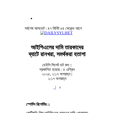
সর্বশেষ আপডেট : ৪৭ মিনিট ৫৪ সেকেন্ড আগে
আইপিএলের দামি তারকাদের
ব্যাটে রানখরা, সমর্থকরা হতাশা
ডেইলি সিলেট ডট কম ::
প্রকাশিত হয়েছে : ৪ এপ্রিল
২০২৫, ২:১৭ অপরাহ্ন |
২:১৭ অপরাহ্ন
|
০
স্পোর্টস রিপোর্টার ::
কোটিপতি লিগ আইপিএলে সবচেয়ে দামি খেলোয়াড়