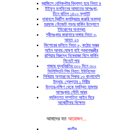
ব্রাজিলে হেলিকপ্টার বিধ্বস্ত হয়ে নিহত ৪
টাইফুন ডলফিনের আঘাতের আশঙ্কা,
চীনে বাতিল ১৪০০ ফ্লাইট
দাবানলে ব্রিটিশ কলম্বিয়ায় জরুরি অবস্থা
হরমুজে নৌজোট গড়ার মার্কিন উদ্যোগে
ইউরোপের অনাগ্রহ
শ্রীলঙ্কার কারাগারে দাঙ্গায় নিহত ৩,
আহত ২৩
কিশোরের গুলিতে নিহত ৮, কঠোর অস্ত্র
আইন আনার ঘোষণা থাই প্রধানমন্ত্রীর
রাশিয়ার বিরুদ্ধে নিষেধাজ্ঞা বিলে মার্কিন
সিনেটে সায়
গাজায় যুদ্ধবিরতির ৩০০ দিনে ৩০০
ফিলিস্তিনি শিশু নিহত: ইউনিসেফ
লিবিয়ায় অপহরণের শিকার ১৩ বাংলাদেশি
উদ্ধার, গ্রেপ্তার ১ সিরীয়
উত্তর-দক্ষিণ থেকে সমন্বিত হামলার
আশঙ্কায় সৌদি আরব
ব্যক্তিগত সম্পত্তি আইন ঘিরে
আর্জেন্টিনায় বিক্ষোভ
আমাদের যত
আয়োজন...
জাতীয়