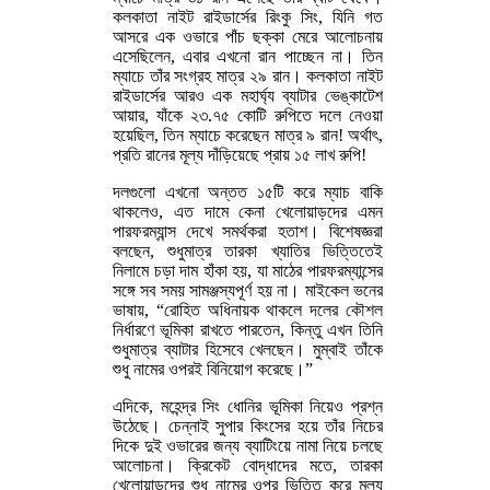
কলকাতা নাইট রাইডার্সের রিংকু সিং, যিনি গত
আসরে এক ওভারে পাঁচ ছক্কা মেরে আলোচনায়
এসেছিলেন, এবার এখনো রান পাচ্ছেন না। তিন
ম্যাচে তাঁর সংগ্রহ মাত্র ২৯ রান। কলকাতা নাইট
রাইডার্সের আরও এক মহার্ঘ্য ব্যাটার ভেঙ্কাটেশ
আয়ার, যাঁকে ২৩.৭৫ কোটি রুপিতে দলে নেওয়া
হয়েছিল, তিন ম্যাচে করেছেন মাত্র ৯ রান! অর্থাৎ,
প্রতি রানের মূল্য দাঁড়িয়েছে প্রায় ১৫ লাখ রুপি!
দলগুলো এখনো অন্তত ১৫টি করে ম্যাচ বাকি
থাকলেও, এত দামে কেনা খেলোয়াড়দের এমন
পারফরম্যান্স দেখে সমর্থকরা হতাশ। বিশেষজ্ঞরা
বলছেন, শুধুমাত্র তারকা খ্যাতির ভিত্তিতেই
নিলামে চড়া দাম হাঁকা হয়, যা মাঠের পারফরম্যান্সের
সঙ্গে সব সময় সামঞ্জস্যপূর্ণ হয় না। মাইকেল ভনের
ভাষায়, “রোহিত অধিনায়ক থাকলে দলের কৌশল
নির্ধারণে ভূমিকা রাখতে পারতেন, কিন্তু এখন তিনি
শুধুমাত্র ব্যাটার হিসেবে খেলছেন। মুম্বাই তাঁকে
শুধু নামের ওপরই বিনিয়োগ করেছে।”
এদিকে, মহেন্দ্র সিং ধোনির ভূমিকা নিয়েও প্রশ্ন
উঠেছে। চেন্নাই সুপার কিংসের হয়ে তাঁর নিচের
দিকে দুই ওভারের জন্য ব্যাটিংয়ে নামা নিয়ে চলছে
আলোচনা। ক্রিকেট বোদ্ধাদের মতে, তারকা
খেলোয়াড়দের শুধু নামের ওপর ভিত্তি করে মূল্য