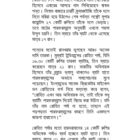
হিসেবে এবারের আসরে নাম লিখিয়েছেন ঋষভ
পন্ত। নিলাম বাজারে চারটি ফ্র্যাঞ্চাইজি তাঁকে দলে
নিতে মরিয়া হয়ে উঠলেও শেষ পর্যন্ত লক্ষ্ণৌ সুপার
জায়ান্টস ২৭ কোটি রুপিতে তাঁকে দলে ভেড়ায়।
তবে মাঠের পারফরম্যান্স অনুযায়ী এখনো পয়সা
উসুল হয়নি। তিন ম্যাচে তাঁর ব্যাট থেকে এসেছে
মাত্র ১৭ রান।
পন্তের মতোই রানখরায় ভুগছেন আরও অনেক
দামি তারকা। মুম্বাই ইন্ডিয়ান্সের রোহিত শর্মা, যিনি
১৬.৩০ কোটি রুপির তারকা ব্যাটার, তিন ম্যাচে
করেছেন মাত্র ২১ রান। ভারতীয় অধিনায়ক
হিসেবে তাঁর ব্র্যান্ড ভ্যালু থাকলেও ব্যাট হাতে
পারফরম্যান্সের অভাবে সমালোচনার মুখে
পড়েছেন। ইংল্যান্ডের সাবেক ক্রিকেটার মাইকেল
ভন রোহিতের ফর্ম নিয়ে মন্তব্য করে বলেন,
“রোহিত এখন আর অধিনায়ক নন, তাই তাঁকে শুধু
ব্যাটিং পারফরম্যান্স দিয়েই বিচার করা উচিত। যদি
তাঁর নাম রোহিত শর্মা না হতো, তাহলে এই
গড়পড়তা পারফরম্যান্সের কারণে তিনি একাদশে
জায়গা হারাতেন।”
রোহিত শর্মার মতো হায়দরাবাদের ১৪ কোটি রুপির
অভিষেক শর্মাও ব্যর্থ হচ্ছেন ব্যাট হাতে। তিন
ম্যাচে মাত্র ৩১ রান এসেছে তাঁর ব্যাট থেকে।