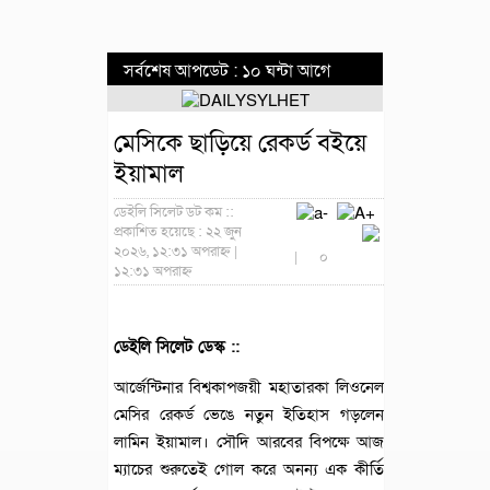
সর্বশেষ আপডেট : ১০ ঘন্টা আগে
মেসিকে ছাড়িয়ে রেকর্ড বইয়ে
ইয়ামাল
ডেইলি সিলেট ডট কম ::
প্রকাশিত হয়েছে : ২২ জুন
২০২৬, ১২:৩১ অপরাহ্ন |
|
০
১২:৩১ অপরাহ্ন
ডেইলি সিলেট ডেস্ক ::
আর্জেন্টিনার বিশ্বকাপজয়ী মহাতারকা লিওনেল
মেসির রেকর্ড ভেঙে নতুন ইতিহাস গড়লেন
লামিন ইয়ামাল। সৌদি আরবের বিপক্ষে আজ
ম্যাচের শুরুতেই গোল করে অনন্য এক কীর্তি