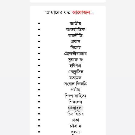
আমাদের যত
আয়োজন...
জাতীয়
আন্তর্জাতিক
রাজনীতি
প্রবাস
সিলেট
মৌলভীবাজার
সুনামগঞ্জ
হবিগঞ্জ
এক্সক্লুসিভ
মতামত
সংবাদ বিজ্ঞপ্তি
পর্যটন
শিল্প-সাহিত্য
শিক্ষাঙ্গন
খেলাধুলা
চিত্র বিচিত্র
ঢাকা
চট্টগ্রাম
খুলনা