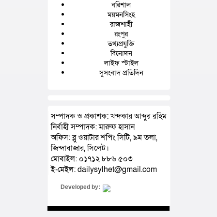
বরিশাল
ময়মনসিংহ
রাজশাহী
রংপুর
তথ্যপ্রযুক্তি
বিনোদন
লাইফ স্টাইল
সুসংবাদ প্রতিদিন
সম্পাদক ও প্রকাশক: খন্দকার আব্দুর রহিম
নির্বাহী সম্পাদক: মারুফ হাসান
অফিস: ব্লু ওয়াটার শপিং সিটি, ৯ম তলা,
জিন্দাবাজার, সিলেট।
মোবাইল: ০১৭১২ ৮৮৬ ৫০৩
ই-মেইল: dailysylhet@gmail.com
Developed by: