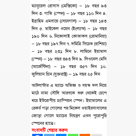
ম্যানুয়েল রোসাস (মেক্সিকো) — ১৮ বছর ৯৩
দিন ৩. গাভি (স্পেন) — ১৮ বছর ১১০ দিন ৪.
ইব্রাহিম এমবায়ে (সেনেগাল) — ১৮ বছর ১৪৩
দিন ৫. মাইকেল ওয়েন (ইংল্যান্ড) — ১৮ বছর
১৯০ দিন ৬. নিকোলাই কোভাকস (রোমানিয়া)
— ১৮ বছর ১৯৭ দিন ৭. দমিত্রি সিচেভ (রাশিয়া)
— ১৮ বছর ২৩১ দিন ৮. লামিনে ইয়ামাল
(স্পেন) — ১৮ বছর ৩৪৩ দিন ৯. লিওনেল মেসি
(আর্জেন্টিনা) — ১৮ বছর ৩৫৭ দিন ১০.
জুলিয়ান গ্রিন (যুক্তরাষ্ট্র) — ১৯ বছর ২৫ দিন
আটলান্টার এ ম্যাচে অভিজ্ঞ ও বয়স্ক দল নিয়ে
মাঠে নামা সৌদি আরবকে শুরু থেকেই চেপে
ধরে ইউরোপীয় চ্যাম্পিয়ন স্পেন। ইয়ামালের এ
রেকর্ড গড়া গোলের পর মিকেল ওয়াইরসাবালের
জোড়া গোলে ম্যাচের নিয়ন্ত্রণ এখন পুরোপুরি
স্পেনের হাতে।
সংবাদটি শেয়ার করুন