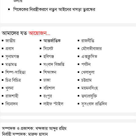
ডলার
পিকেকের নিরস্ত্রীকরণে নতুন আইনের খসড়া তুরস্কের
আমাদের যত
আয়োজন...
জাতীয়
আন্তর্জাতিক
রাজনীতি
প্রবাস
সিলেট
মৌলভীবাজার
সুনামগঞ্জ
হবিগঞ্জ
এক্সক্লুসিভ
মতামত
সংবাদ বিজ্ঞপ্তি
পর্যটন
শিল্প-সাহিত্য
শিক্ষাঙ্গন
খেলাধুলা
চিত্র বিচিত্র
ঢাকা
চট্টগ্রাম
খুলনা
বরিশাল
ময়মনসিংহ
রাজশাহী
রংপুর
তথ্যপ্রযুক্তি
বিনোদন
লাইফ স্টাইল
সুসংবাদ প্রতিদিন
সম্পাদক ও প্রকাশক: খন্দকার আব্দুর রহিম
নির্বাহী সম্পাদক: মারুফ হাসান