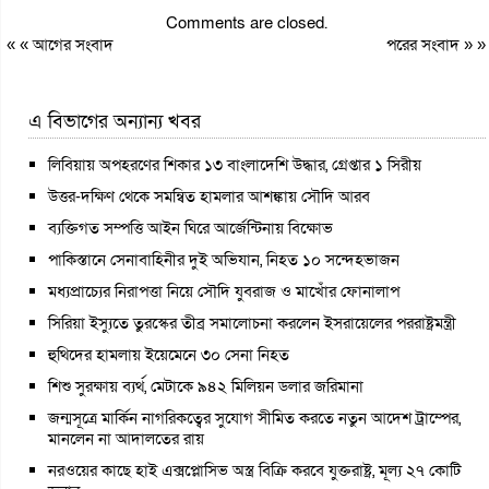
Comments are closed.
« «
আগের সংবাদ
পরের সংবাদ
» »
এ বিভাগের অন্যান্য খবর
লিবিয়ায় অপহরণের শিকার ১৩ বাংলাদেশি উদ্ধার, গ্রেপ্তার ১ সিরীয়
উত্তর-দক্ষিণ থেকে সমন্বিত হামলার আশঙ্কায় সৌদি আরব
ব্যক্তিগত সম্পত্তি আইন ঘিরে আর্জেন্টিনায় বিক্ষোভ
পাকিস্তানে সেনাবাহিনীর দুই অভিযান, নিহত ১০ সন্দেহভাজন
মধ্যপ্রাচ্যের নিরাপত্তা নিয়ে সৌদি যুবরাজ ও মাখোঁর ফোনালাপ
সিরিয়া ইস্যুতে তুরস্কের তীব্র সমালোচনা করলেন ইসরায়েলের পররাষ্ট্রমন্ত্রী
হুথিদের হামলায় ইয়েমেনে ৩০ সেনা নিহত
শিশু সুরক্ষায় ব্যর্থ, মেটাকে ৯৪২ মিলিয়ন ডলার জরিমানা
জন্মসূত্রে মার্কিন নাগরিকত্বের সুযোগ সীমিত করতে নতুন আদেশ ট্রাম্পের,
মানলেন না আদালতের রায়
নরওয়ের কাছে হাই এক্সপ্লোসিভ অস্ত্র বিক্রি করবে যুক্তরাষ্ট্র, মূল্য ২৭ কোটি