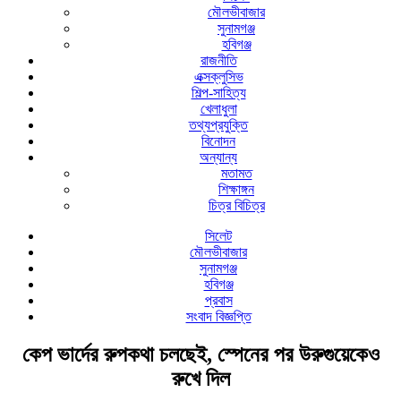
মৌলভীবাজার
সুনামগঞ্জ
হবিগঞ্জ
রাজনীতি
এক্সক্লুসিভ
শিল্প-সাহিত্য
খেলাধুলা
তথ্যপ্রযুক্তি
বিনোদন
অন্যান্য
মতামত
শিক্ষাঙ্গন
চিত্র বিচিত্র
সিলেট
মৌলভীবাজার
সুনামগঞ্জ
হবিগঞ্জ
প্রবাস
সংবাদ বিজ্ঞপ্তি
কেপ ভার্দের রুপকথা চলছেই, স্পেনের পর উরুগুয়েকেও
রুখে দিল