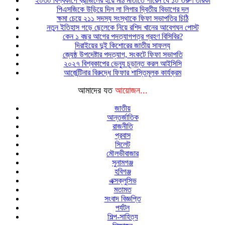
২০৩০ বিশ্বকাপে ব্রাজিলের হয়ে মাঠ মাতাতে পারেন যে ১০ তরুণ তারকা
পিএসজিকে উড়িয়ে দিল লা লিগার দ্বিতীয় বিভাগের দল
ক্ষমা চেয়ে ২১১ সদস্য সংস্থাকে ফিফা সভাপতির চিঠি
নতুন ইতিহাস গড়ে ছেলেকে নিয়ে রশিদ খানের আবেগঘন পোস্ট
কেন ১ বছর আগের পদত্যাগপত্র গ্রহণ বিসিবির?
দিরাইয়ের দুই কিশোরের জাতীয় সাফল্য
জ্যেষ্ঠ উপদেষ্টার পদত্যাগ, সংকটে ফিফা সভাপতি
২০২৭ বিশ্বকাপের ভেন্যু চূড়ান্ত করল আইসিসি
আর্জেন্টিনার বিরুদ্ধে ফিফার শাস্তিমূলক কার্যক্রম
আমাদের যত
আয়োজন...
জাতীয়
আন্তর্জাতিক
রাজনীতি
প্রবাস
সিলেট
মৌলভীবাজার
সুনামগঞ্জ
হবিগঞ্জ
এক্সক্লুসিভ
মতামত
সংবাদ বিজ্ঞপ্তি
পর্যটন
শিল্প-সাহিত্য