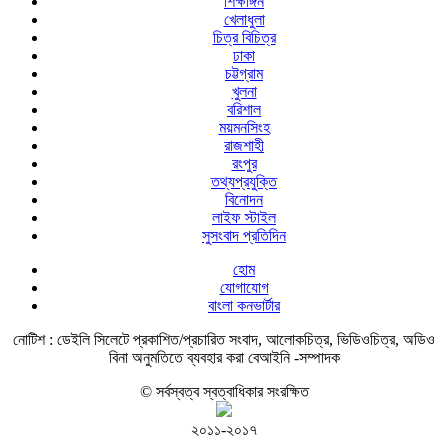
শিক্ষাঙ্গন
খেলাধুলা
চিত্র বিচিত্র
ঢাকা
চট্টগ্রাম
খুলনা
বরিশাল
ময়মনসিংহ
রাজশাহী
রংপুর
তথ্যপ্রযুক্তি
বিনোদন
লাইফ স্টাইল
সুসংবাদ প্রতিদিন
হোম
যোগাযোগ
বাংলা কনভার্টার
নোটিশ :
ডেইলি সিলেটে প্রকাশিত/প্রচারিত সংবাদ, আলোকচিত্র, ভিডিওচিত্র, অডিও
বিনা অনুমতিতে ব্যবহার করা বেআইনি -সম্পাদক
© সর্বস্বত্ব স্বত্বাধিকার সংরক্ষিত
২০১১-২০১৭