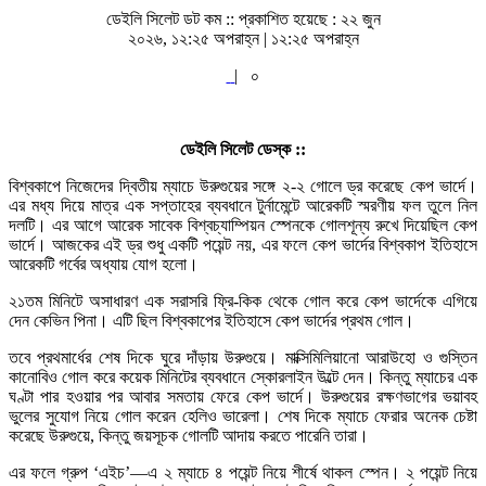
ডেইলি সিলেট ডট কম ::
প্রকাশিত হয়েছে : ২২ জুন
২০২৬, ১২:২৫ অপরাহ্ন | ১২:২৫ অপরাহ্ন
|
০
ডেইলি সিলেট ডেস্ক ::
বিশ্বকাপে নিজেদের দ্বিতীয় ম্যাচে উরুগুয়ের সঙ্গে ২-২ গোলে ড্র করেছে কেপ ভার্দে।
এর মধ্য দিয়ে মাত্র এক সপ্তাহের ব্যবধানে টুর্নামেন্টে আরেকটি স্মরণীয় ফল তুলে নিল
দলটি। এর আগে আরেক সাবেক বিশ্বচ্যাম্পিয়ন স্পেনকে গোলশূন্য রুখে দিয়েছিল কেপ
ভার্দে। আজকের এই ড্র শুধু একটি পয়েন্ট নয়, এর ফলে কেপ ভার্দের বিশ্বকাপ ইতিহাসে
আরেকটি গর্বের অধ্যায় যোগ হলো।
২১তম মিনিটে অসাধারণ এক সরাসরি ফ্রি-কিক থেকে গোল করে কেপ ভার্দেকে এগিয়ে
দেন কেভিন পিনা। এটি ছিল বিশ্বকাপের ইতিহাসে কেপ ভার্দের প্রথম গোল।
তবে প্রথমার্ধের শেষ দিকে ঘুরে দাঁড়ায় উরুগুয়ে। মাক্সিমিলিয়ানো আরাউহো ও গুস্তিন
কানোবিও গোল করে কয়েক মিনিটের ব্যবধানে স্কোরলাইন উল্টে দেন। কিন্তু ম্যাচের এক
ঘণ্টা পার হওয়ার পর আবার সমতায় ফেরে কেপ ভার্দে। উরুগুয়ের রক্ষণভাগের ভয়াবহ
ভুলের সুযোগ নিয়ে গোল করেন হেলিও ভারেলা। শেষ দিকে ম্যাচে ফেরার অনেক চেষ্টা
করেছে উরুগুয়ে, কিন্তু জয়সূচক গোলটি আদায় করতে পারেনি তারা।
এর ফলে গ্রুপ ‘এইচ’—এ ২ ম্যাচে ৪ পয়েন্ট নিয়ে শীর্ষে থাকল স্পেন। ২ পয়েন্ট নিয়ে