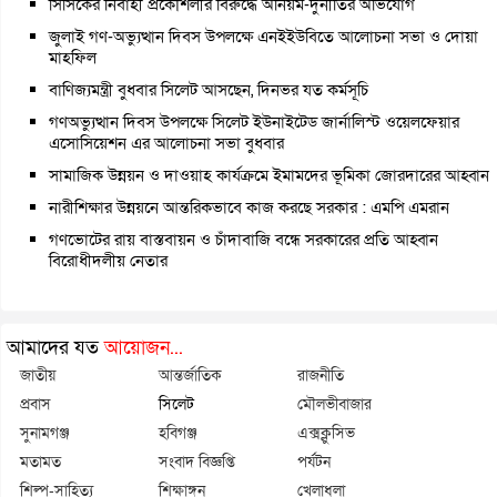
সিসিকের নির্বাহী প্রকৌশলীর বিরুদ্ধে অনিয়ম-দুর্নীতির অভিযোগ
জুলাই গণ-অভ্যুত্থান দিবস উপলক্ষে এনইইউবিতে আলোচনা সভা ও দোয়া
মাহফিল
বাণিজ্যমন্ত্রী বুধবার সিলেট আসছেন, দিনভর যত কর্মসূচি
গণঅভ্যুত্থান দিবস উপলক্ষে সিলেট ইউনাইটেড জার্নালিস্ট ওয়েলফেয়ার
এসোসিয়েশন এর আলোচনা সভা বুধবার
সামাজিক উন্নয়ন ও দাওয়াহ কার্যক্রমে ইমামদের ভূমিকা জোরদারের আহ্বান
নারীশিক্ষার উন্নয়নে আন্তরিকভাবে কাজ করছে সরকার : এমপি এমরান
গণভোটের রায় বাস্তবায়ন ও চাঁদাবাজি বন্ধে সরকারের প্রতি আহ্বান
বিরোধীদলীয় নেতার
আমাদের যত
আয়োজন...
জাতীয়
আন্তর্জাতিক
রাজনীতি
প্রবাস
সিলেট
মৌলভীবাজার
সুনামগঞ্জ
হবিগঞ্জ
এক্সক্লুসিভ
মতামত
সংবাদ বিজ্ঞপ্তি
পর্যটন
শিল্প-সাহিত্য
শিক্ষাঙ্গন
খেলাধুলা