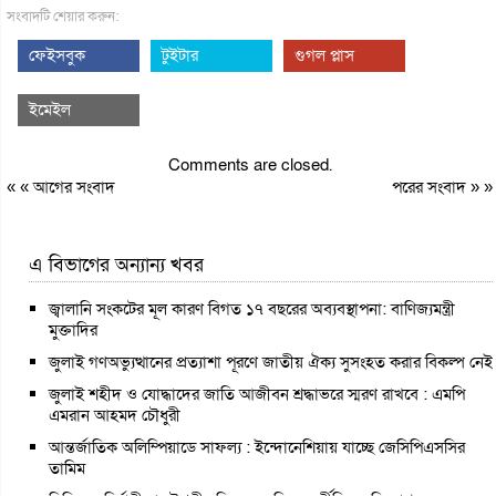
সংবাদটি শেয়ার করুন:
ফেইসবুক
টুইটার
গুগল প্লাস
ইমেইল
Comments are closed.
« «
আগের সংবাদ
পরের সংবাদ
» »
এ বিভাগের অন্যান্য খবর
জ্বালানি সংকটের মূল কারণ বিগত ১৭ বছরের অব্যবস্থাপনা: বাণিজ্যমন্ত্রী
মুক্তাদির
জুলাই গণঅভ্যুত্থানের প্রত্যাশা পূরণে জাতীয় ঐক্য সুসংহত করার বিকল্প নেই
জুলাই শহীদ ও যোদ্ধাদের জাতি আজীবন শ্রদ্ধাভরে স্মরণ রাখবে : এমপি
এমরান আহমদ চৌধুরী
আন্তর্জাতিক অলিম্পিয়াডে সাফল্য : ইন্দোনেশিয়ায় যাচ্ছে জেসিপিএসসির
তামিম