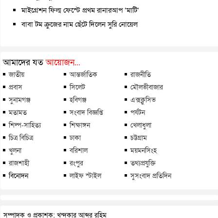
মাইগ্রেশন ফিল্ম ফেস্টে প্রথম রানারআপ ‘মাটি’
বাবা টম ক্রুজের নাম ছেঁটে দিলেন সুরি নোয়েল
আমাদের যত
আয়োজন...
জাতীয়
আন্তর্জাতিক
রাজনীতি
প্রবাস
সিলেট
মৌলভীবাজার
সুনামগঞ্জ
হবিগঞ্জ
এক্সক্লুসিভ
মতামত
সংবাদ বিজ্ঞপ্তি
পর্যটন
শিল্প-সাহিত্য
শিক্ষাঙ্গন
খেলাধুলা
চিত্র বিচিত্র
ঢাকা
চট্টগ্রাম
খুলনা
বরিশাল
ময়মনসিংহ
রাজশাহী
রংপুর
তথ্যপ্রযুক্তি
বিনোদন
লাইফ স্টাইল
সুসংবাদ প্রতিদিন
সম্পাদক ও প্রকাশক: খন্দকার আব্দুর রহিম