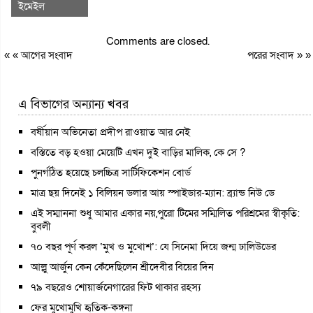
ইমেইল
Comments are closed.
« «
আগের সংবাদ
পরের সংবাদ
» »
এ বিভাগের অন্যান্য খবর
বর্ষীয়ান অভিনেতা প্রদীপ রাওয়াত আর নেই
বস্তিতে বড় হওয়া মেয়েটি এখন দুই বাড়ির মালিক, কে সে ?
পুনর্গঠিত হয়েছে চলচ্চিত্র সার্টিফিকেশন বোর্ড
মাত্র ছয় দিনেই ১ বিলিয়ন ডলার আয় স্পাইডার-ম্যান: ব্র্যান্ড নিউ ডে
এই সম্মাননা শুধু আমার একার নয়,পুরো টিমের সম্মিলিত পরিশ্রমের স্বীকৃতি:
বুবলী
৭০ বছর পূর্ণ করল ‘মুখ ও মুখোশ’: যে সিনেমা দিয়ে জন্ম ঢালিউডের
আল্লু আর্জুন কেন কেঁদেছিলেন শ্রীদেবীর বিয়ের দিন
৭৯ বছরেও শোয়ার্জনেগারের ফিট থাকার রহস্য
ফের মুখোমুখি হৃতিক-কঙ্গনা