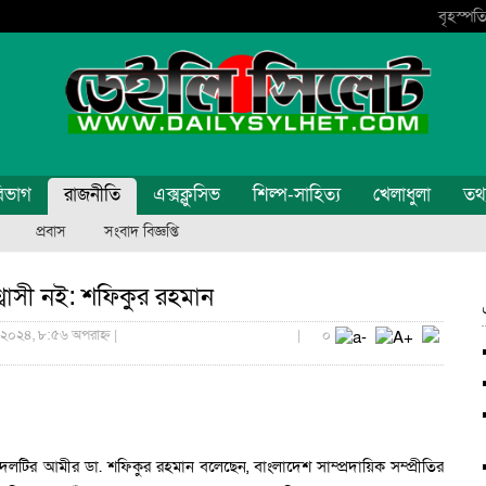
বৃহস্পতি
িভাগ
রাজনীতি
এক্সক্লুসিভ
শিল্প-সাহিত্য
খেলাধুলা
তথ্য
প্রবাস
সংবাদ বিজ্ঞপ্তি
্বাসী নই: শফিকুর রহমান
 ২০২৪, ৮:৫৬ অপরাহ্ন |
|
০
 দলটির আমীর ডা. শফিকুর রহমান বলেছেন, বাংলাদেশ সাম্প্রদায়িক সম্প্রীতির