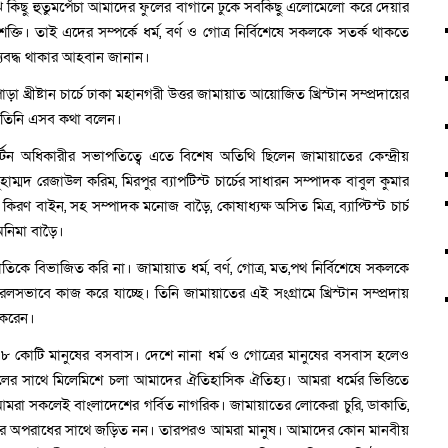
 কিছু হুতুমপেঁচা আমাদের ফুলের বাগানে ঢুকে সবকিছু এলোমেলো করে দেয়ার
তি। তাই এদের সম্পর্কে ধর্ম, বর্ণ ও গোত্র নির্বিশেষে সকলকে সতর্ক থাকতে
ক্যবদ্ধ থাকার আহবান জানান।
ড়া খ্রীষ্টান চার্চে ঢাকা মহানগরী উত্তর জামায়াত আয়োজিত খ্রিস্টান সম্প্রদায়ের
ে তিনি এসব কথা বলেন।
 মার্টিন অধিকারীর সভাপতিত্বে এতে বিশেষ অতিথি ছিলেন জামায়াতের কেন্দ্রীয়
ুহাম্মদ রেজাউল করিম, মিরপুর ব্যাপটিস্ট চার্চের সাধারন সম্পাদক বাবুল কুমার
িন্স কিরণ বাইন, সহ সম্পাদক মনোজ বাড়ৈ, কোষাধ্যক্ষ অসিত মিত্র, ব্যাপ্টিস্ট চার্চ
অনিমা বাড়ৈ।
তিকে বিভাজিত করি না। জামায়াত ধর্ম, বর্ণ, গোত্র, মত,পথ নির্বিশেষে সকলকে
িরলসভাবে কাজ করে যাচ্ছে। তিনি জামায়াতের এই সংগ্রামে খ্রিস্টান সম্প্রদায়
 করেন।
 ১৮ কোটি মানুষের বসবাস। দেশে নানা ধর্ম ও গোত্রের মানুষের বসবাস হলেও
ম। সকলের সাথে মিলেমিশে চলা আমাদের ঐতিহাসিক ঐতিহ্য। আমরা ধর্মের ভিত্তিতে
 আমরা সকলেই বাংলাদেশের গর্বিত নাগরিক। জামায়াতের লোকেরা চুরি, ডাকাতি,
োন ধরনের অপরাধের সাথে জড়িত নন। তারপরও আমরা মানুষ। আমাদের কোন মানবীয়