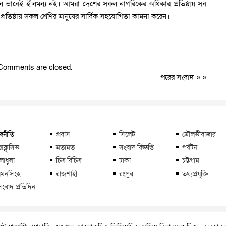
োন ভাবেই হীনমন্য নই। আমরা দেশের সকল নাগরিকের অধিকার প্রতিষ্ঠায় সব
িষ্ঠায় সকল শ্রেণির মানুষের সার্বিক সহযোগিতা কামনা করেন।
Comments are closed.
পরের সংবাদ
» »
জনীতি
প্রবাস
সিলেট
মৌলভীবাজার
্সক্লুসিভ
মতামত
সংবাদ বিজ্ঞপ্তি
পর্যটন
লাধুলা
চিত্র বিচিত্র
ঢাকা
চট্টগ্রাম
মনসিংহ
রাজশাহী
রংপুর
তথ্যপ্রযুক্তি
সংবাদ প্রতিদিন