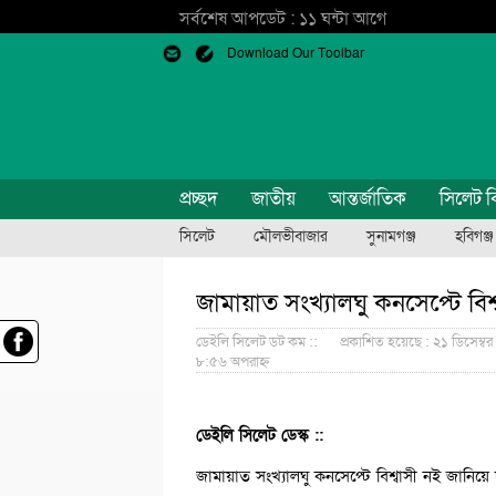
সর্বশেষ আপডেট : ১১ ঘন্টা আগে
Download Our Toolbar
প্রচ্ছদ
জাতীয়
আন্তর্জাতিক
সিলেট ব
সিলেট
মৌলভীবাজার
সুনামগঞ্জ
হবিগঞ্জ
জামায়াত সংখ্যালঘু কনসেপ্টে বিশ
ডেইলি সিলেট ডট কম ::
প্রকাশিত হয়েছে : ২১ ডিসেম্বর
৮:৫৬ অপরাহ্ন
ডেইলি সিলেট ডেস্ক ::
জামায়াত সংখ্যালঘু কনসেপ্টে বিশ্বাসী নই জানিয়ে