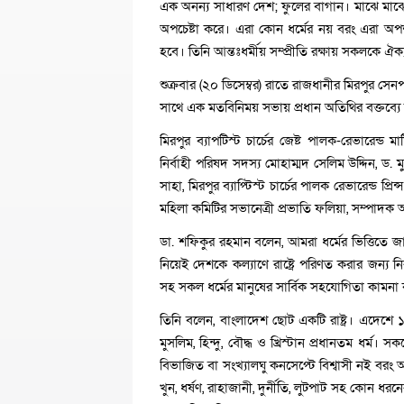
এক অনন্য সাধারণ দেশ; ফুলের বাগান। মাঝে মাঝে
অপচেষ্টা করে। এরা কোন ধর্মের নয় বরং এরা অপশক্
হবে। তিনি আন্তঃধর্মীয় সম্প্রীতি রক্ষায় সকলকে ঐ
শুক্রবার (২০ ডিসেম্বর) রাতে রাজধানীর মিরপুর সেনপা
সাথে এক মতবিনিময় সভায় প্রধান অতিথির বক্তব্য
মিরপুর ব্যাপটিস্ট চার্চের জেষ্ট পালক-রেভারেন্ড
নির্বাহী পরিষদ সদস্য মোহাম্মদ সেলিম উদ্দিন, ড. ম
সাহা, মিরপুর ব্যাপ্টিস্ট চার্চের পালক রেভারেন্ড প্র
মহিলা কমিটির সভানেত্রী প্রভাতি ফলিয়া, সম্পাদক 
ডা. শফিকুর রহমান বলেন, আমরা ধর্মের ভিত্তিতে জা
নিয়েই দেশকে কল্যাণে রাষ্ট্রে পরিণত করার জন্য ন
সহ সকল ধর্মের মানুষের সার্বিক সহযোগিতা কামনা
তিনি বলেন, বাংলাদেশ ছোট একটি রাষ্ট্র। এদেশে
মুসলিম, হিন্দু, বৌদ্ধ ও খ্রিস্টান প্রধানতম ধর্
বিভাজিত বা সংখ্যালঘু কনসেপ্টে বিশ্বাসী নই বরং
খুন, ধর্ষণ, রাহাজানী, দুর্নীতি, লুটপাট সহ ক