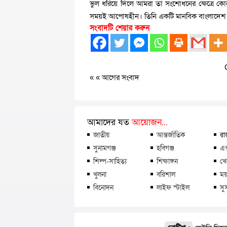
ভুল ধরিয়ে দিলে আমরা তা সংশোধনের ক্ষেত্রে ক
সময়ই আপোষহীন। তিনি একটি মানবিক বাংলাদেশ প্রত
সংবাদটি শেয়ার করুন
« «
আগের সংবাদ
আমাদের যত
আয়োজন...
জাতীয়
আন্তর্জাতিক
রা
সুনামগঞ্জ
হবিগঞ্জ
এক
শিল্প-সাহিত্য
শিক্ষাঙ্গন
খে
খুলনা
বরিশাল
ময়
বিনোদন
লাইফ স্টাইল
সু