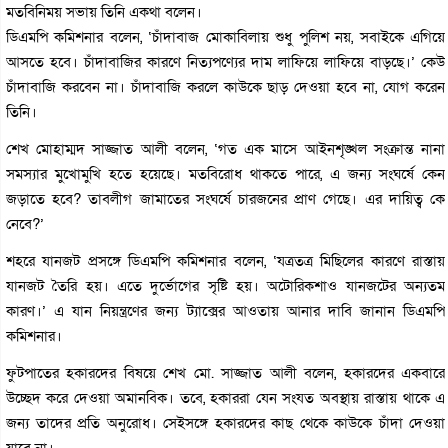
মতবিনিময় সভায় তিনি একথা বলেন।
ডিএমপি কমিশনার বলেন, ‘চাঁদাবাজ মোকাবিলায় শুধু পুলিশ নয়, সবাইকে এগিয়ে
আসতে হবে। চাঁদাবাজির কারণে নিত্যপণ্যের দাম লাফিয়ে লাফিয়ে বাড়ছে।’ কেউ
চাঁদাবাজি করবেন না। চাঁদাবাজি করলে কাউকে ছাড় দেওয়া হবে না, যোগ করেন
তিনি।
শেখ মোহাম্মদ সাজ্জাত আলী বলেন, ‘গত এক মাসে আইনশৃঙ্খল সংক্রান্ত নানা
সমস্যার মুখোমুখি হতে হয়েছে। মতবিরোধ থাকতে পারে, এ জন্য সংঘর্ষে কেন
জড়াতে হবে? তাবলীগ জামাতের সংঘর্ষে চারজনের প্রাণ গেছে। এর দায়িত্ব কে
নেবে?’
শহরে যানজট প্রসঙ্গে ডিএমপি কমিশনার বলেন, ‘যত্রতত্র মিছিলের কারণে রাস্তায়
যানজট তৈরি হয়। এতে দুর্ভোগের সৃষ্টি হয়। অটোরিকশাও যানজটের অন্যতম
কারণ।’ এ যান নিয়ন্ত্রণের জন্য ট্যাক্সের আওতায় আনার দাবি জানান ডিএমপি
কমিশনার।
ফুটপাতের হকারদের বিষয়ে শেখ মো. সাজ্জাত আলী বলেন, হকারদের একবারে
উচ্ছেদ করে দেওয়া অমানবিক। তবে, হকাররা যেন সংযত অবস্থায় রাস্তায় থাকে এ
জন্য তাদের প্রতি অনুরোধ। সেইসঙ্গে হকারদের কাছ থেকে কাউকে চাঁদা দেওয়া
যাবে না।