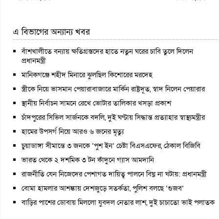
এ বিভাগের অন্যান্য খবর
বাঁশখালীতে বন্যায় ক্ষতিগ্রস্তদের হাতে নতুন ঘরের চাবি তুলে দিলেন
প্রধানমন্ত্রী
মানিকগঞ্জে শহীদ মিনারে ঝুলছিল কিশোরের মরদেহ
স্ত্রীকে নিয়ে ভাসমান পেয়ারাবাজারে মার্কিন রাষ্ট্রদূত, স্বাদ নিলেন পেয়ারার
স্থানীয় নির্বাচন সামনে রেখে ভোটার তালিকার খসড়া প্রকাশ
চাঁদপুরের সিভিল সার্জনকে বদলি, দুই ঘণ্টায় সিদ্ধান্ত প্রত্যাহার স্বাস্থ্যমন্ত্রীর
হামের উপসর্গ নিয়ে আরও ৬ জনের মৃত্যু
চুয়াডাঙ্গা সীমান্তে ৩ জনকে ‘পুশ ইন’ চেষ্টা বিএসএফের, ঠেকাল বিজিবি
ভারত থেকে ২ দশমিক ৩ টন কাঁদুনে গ্যাস আমদানি
রাজনীতি যেন নিজেদের পেশাগত দায়িত্ব পালনে বিঘ্ন না ঘটায়: প্রধানমন্ত্রী
বোমা হামলার আশঙ্কায় দেশজুড়ে সতর্কতা, পুলিশ বলছে ‘গুজব’
বাড়ির পাশের ডোবায় মিললো যুবদল নেতার লাশ, দুই চাচাতো ভাই পলাতক