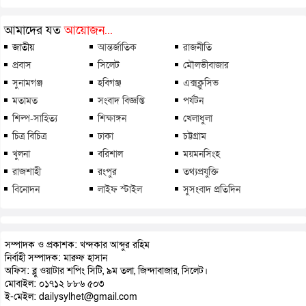
আমাদের যত
আয়োজন...
জাতীয়
আন্তর্জাতিক
রাজনীতি
প্রবাস
সিলেট
মৌলভীবাজার
সুনামগঞ্জ
হবিগঞ্জ
এক্সক্লুসিভ
মতামত
সংবাদ বিজ্ঞপ্তি
পর্যটন
শিল্প-সাহিত্য
শিক্ষাঙ্গন
খেলাধুলা
চিত্র বিচিত্র
ঢাকা
চট্টগ্রাম
খুলনা
বরিশাল
ময়মনসিংহ
রাজশাহী
রংপুর
তথ্যপ্রযুক্তি
বিনোদন
লাইফ স্টাইল
সুসংবাদ প্রতিদিন
সম্পাদক ও প্রকাশক: খন্দকার আব্দুর রহিম
নির্বাহী সম্পাদক: মারুফ হাসান
অফিস: ব্লু ওয়াটার শপিং সিটি, ৯ম তলা, জিন্দাবাজার, সিলেট।
মোবাইল: ০১৭১২ ৮৮৬ ৫০৩
ই-মেইল: dailysylhet@gmail.com