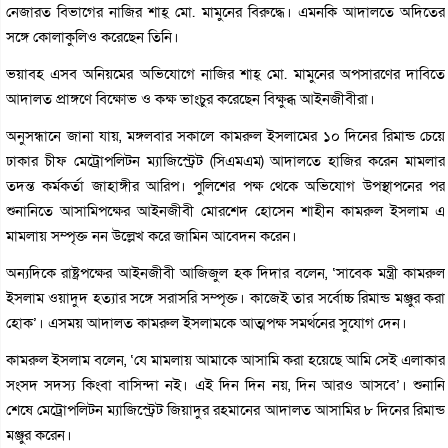
নেজারত বিভাগের নাজির শাহ্ মো. মামুনের বিরুদ্ধে। এমনকি আদালতে অদিতের
সঙ্গে কোলাকুলিও করেছেন তিনি।
ভয়াবহ এসব অনিয়মের অভিযোগে নাজির শাহ্ মো. মামুনের অপসারণের দাবিতে
আদালত প্রাঙ্গণে বিক্ষোভ ও কক্ষ ভাংচুর করেছেন বিক্ষুব্ধ আইনজীবীরা।
অনুসন্ধানে জানা যায়, মঙ্গলবার সকালে কামরুল ইসলামের ১০ দিনের রিমান্ড চেয়ে
ঢাকার চীফ মেট্রোপলিটন ম্যাজিস্ট্রেট (সিএমএম) আদালতে হাজির করেন মামলার
তদন্ত কর্মকর্তা জাহাঙ্গীর আরিপ। পুলিশের পক্ষ থেকে অভিযোগ উপস্থাপনের পর
শুনানিতে আসামিপক্ষের আইনজীবী মোরশেদ হোসেন শাহীন কামরুল ইসলাম এ
মামলায় সম্পৃক্ত নন উল্লেখ করে জামিন আবেদন করেন।
অন্যদিকে রাষ্ট্রপক্ষের আইনজীবী আজিজুল হক দিদার বলেন, ‘সাবেক মন্ত্রী কামরুল
ইসলাম ওয়াদুদ হত্যার সঙ্গে সরাসরি সম্পৃক্ত। কাজেই তার সর্বোচ্চ রিমান্ড মঞ্জুর করা
হোক’। এসময় আদালত কামরুল ইসলামকে আত্মপক্ষ সমর্থনের সুযোগ দেন।
কামরুল ইসলাম বলেন, ‘যে মামলায় আমাকে আসামি করা হয়েছে আমি সেই এলাকার
সংসদ সদস্য কিংবা বাসিন্দা নই। এই দিন দিন নয়, দিন আরও আসবে’। শুনানি
শেষে মেট্রোপলিটন ম্যাজিস্ট্রেট জিয়াদুর রহমানের আদালত আসামির ৮ দিনের রিমান্ড
মঞ্জুর করেন।