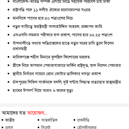
বাংলাদেশ–ভারত সম্পর্ক এগিয়ে নিতে সহায়ক পরিবেশ চায় ঢাকা
রাষ্ট্রপতি পদে ১১ দলীয় ঐক্যের মনোনয়নপত্র সংগ্রহ
মানবিকে পাসের হার ৫০ শতাংশের নিচে
নতুন দায়িত্বে স্বরাষ্ট্রমন্ত্রী সালাহউদ্দিন আহমদ, প্রজ্ঞাপন জারি
এসএসসি-সমমান পরীক্ষার ফল প্রকাশ, পাসের হার ৬২.২৫ শতাংশ
বাঁশখালীতে বন্যায় ক্ষতিগ্রস্তদের হাতে নতুন ঘরের চাবি তুলে দিলেন
প্রধানমন্ত্রী
মানিকগঞ্জে শহীদ মিনারে ঝুলছিল কিশোরের মরদেহ
স্ত্রীকে নিয়ে ভাসমান পেয়ারাবাজারে মার্কিন রাষ্ট্রদূত, স্বাদ নিলেন পেয়ারার
স্থানীয় নির্বাচন সামনে রেখে ভোটার তালিকার খসড়া প্রকাশ
চাঁদপুরের সিভিল সার্জনকে বদলি, দুই ঘণ্টায় সিদ্ধান্ত প্রত্যাহার স্বাস্থ্যমন্ত্রীর
হামের উপসর্গ নিয়ে আরও ৬ জনের মৃত্যু
আমাদের যত
আয়োজন...
জাতীয়
আন্তর্জাতিক
রাজনীতি
প্রবাস
সিলেট
মৌলভীবাজার