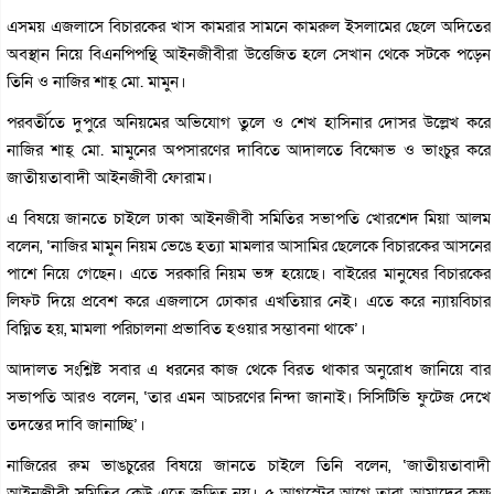
এসময় এজলাসে বিচারকের খাস কামরার সামনে কামরুল ইসলামের ছেলে অদিতের
অবস্থান নিয়ে বিএনপিপন্থি আইনজীবীরা উত্তেজিত হলে সেখান থেকে সটকে পড়েন
তিনি ও নাজির শাহ্ মো. মামুন।
পরবর্তীতে দুপুরে অনিয়মের অভিযোগ তুলে ও শেখ হাসিনার দোসর উল্লেখ করে
নাজির শাহ্ মো. মামুনের অপসারণের দাবিতে আদালতে বিক্ষোভ ও ভাংচুর করে
জাতীয়তাবাদী আইনজীবী ফোরাম।
এ বিষয়ে জানতে চাইলে ঢাকা আইনজীবী সমিতির সভাপতি খোরশেদ মিয়া আলম
বলেন, ‘নাজির মামুন নিয়ম ভেঙে হত্যা মামলার আসামির ছেলেকে বিচারকের আসনের
পাশে নিয়ে গেছেন। এতে সরকারি নিয়ম ভঙ্গ হয়েছে। বাইরের মানুষের বিচারকের
লিফট দিয়ে প্রবেশ করে এজলাসে ঢোকার এখতিয়ার নেই। এতে করে ন্যায়বিচার
বিঘ্নিত হয়, মামলা পরিচালনা প্রভাবিত হওয়ার সম্ভাবনা থাকে’।
আদালত সংশ্লিষ্ট সবার এ ধরনের কাজ থেকে বিরত থাকার অনুরোধ জানিয়ে বার
সভাপতি আরও বলেন, ‘তার এমন আচরণের নিন্দা জানাই। সিসিটিভি ফুটেজ দেখে
তদন্তের দাবি জানাচ্ছি’।
নাজিরের রুম ভাঙচুরের বিষয়ে জানতে চাইলে তিনি বলেন, ‘জাতীয়তাবাদী
আইনজীবী সমিতির কেউ এতে জড়িত নয়। ৫ আগস্টের আগে তারা আমাদের কক্ষ