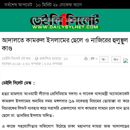
সর্বশেষ আপডেট : ১০ মিনিট ২৮ সেকেন্ড আগে
আদালতে কামরুল ইসলামের ছেলে ও নাজিরের হুলুস্থুল
কাণ্ড
ডেইলি সিলেট ডট কম ::
প্রকাশিত হয়েছে : ১৯
|
০
নভেম্বর ২০২৪, ২:৪২ অপরাহ্ন | ২:৪২ অপরাহ্ন
ডেইলি সিলেট ডেস্ক ::
হত্যা মামলায় আওয়ামী লীগের প্রেসিডিয়াম সদস্য ও সাবেক খাদ্যমন্ত্রী অ্যাডভোকেট
কামরুল ইসলামের শুনানির সময় মঙ্গলবার (১৯ নভেম্বর) নিয়মের তোয়াক্কা না করে
বিচারকের লিফট ব্যবহার করে সরাসরি এজলাসের খাস কামরার সামনে চলে যান তার
ছেলে ডা. তানজির ইসলাম অদিত।
এ কাজে সহযোগিতার অভিযোগ উঠেছে ঢাকা মহানগর দায়রা জজ আদালতের