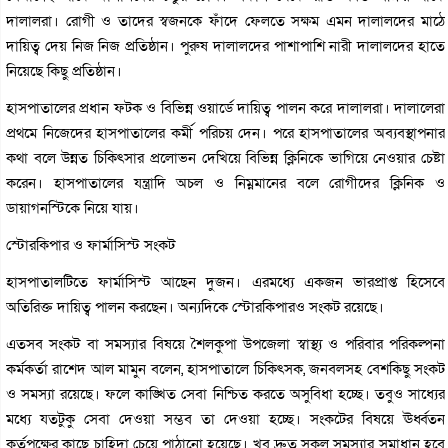
দালালরা। রোগী ও তাদের স্বজনকে ফাঁদে ফেলতে সক্ষম এমন দালালদের মাঠে
দায়িত্ব দেয় নিজ নিজ প্রতিষ্ঠান। পুরুষ দালালদের পাশাপাশি নারী দালালদের হাতে
নিয়েছে কিছু প্রতিষ্ঠান।
হাসপাতালের প্রধান ফটক ও বিভিন্ন ওয়ার্ডে দায়িত্ব পালন করে দালালরা। দালালেরা
প্রথমে নিজেদের হাসপাতালের কর্মী পরিচয় দেন। পরে হাসপাতালের অব্যবস্থাপনার
কথা বলে উন্নত চিকিৎসার প্রলোভন দেখিয়ে বিভিন্ন ক্লিনিকে ভাগিয়ে নেওয়ার চেষ্টা
করেন। হাসপাতালের যন্ত্রাদি অচল ও নিম্নমানের বলে রোগীদের ক্লিনিক ও
ডায়াগনস্টিকে নিয়ে যায়।
স্টোরকিপার ও ফার্মাসিস্ট সংকট
হাসপাতালটিতে ফার্মাসিস্ট আছেন দুজন। এরমধ্যে একজন ভারপ্রাপ্ত হিসেবে
অতিরিক্ত দায়িত্ব পালন করছেন। অন্যদিকে স্টোরকিপারও সংকট রয়েছে।
এতসব সংকট বা সমস্যার বিষয়ে শৈলকুপা উপজেলা স্বাস্থ্য ও পরিবার পরিকল্পনা
কর্মকর্তা রাশেদ আল মামুন বলেন, হাসপাতালে চিকিৎসক, জনবলসহ বেশকিছু সংকট
ও সমস্যা রয়েছে। ফলে কাঙ্খিত সেবা নিশ্চিত করতে অসুবিধা হচ্ছে। তবুও সাধ্যের
মধ্যে যতটুকু সেবা দেওয়া সম্ভব তা দেওয়া হচ্ছে। সংকটের বিষয়ে ঊর্ধ্বতন
কর্তৃপক্ষের কাছে চাহিদা চেয়ে পাঠানো হয়েছে। খুব দ্রুত সকল সমস্যার সমাধান হবে