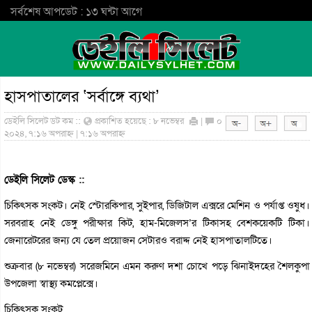
সর্বশেষ আপডেট : ১৩ ঘন্টা আগে
হাসপাতালের ‘সর্বাঙ্গে ব্যথা’
ডেইলি সিলেট ডট কম ::
প্রকাশিত হয়েছে : ৮ নভেম্বর
|
০
২০২৪, ৭:১৬ অপরাহ্ন | ৭:১৬ অপরাহ্ন
ডেইলি সিলেট ডেস্ক ::
চিকিৎসক সংকট। নেই স্টোরকিপার, সুইপার, ডিজিটাল এক্সরে মেশিন ও পর্যাপ্ত ওষুধ।
সরবরাহ নেই ডেঙ্গু পরীক্ষার কিট, হাম-মিজেলস’র টিকাসহ বেশকয়েকটি টিকা।
জেনারেটরের জন্য যে তেল প্রয়োজন সেটারও বরাদ্দ নেই হাসপাতালটিতে।
শুক্রবার (৮ নভেম্বর) সরেজমিনে এমন করুণ দশা চোখে পড়ে ঝিনাইদহের শৈলকুপা
উপজেলা স্বাস্থ্য কমপ্লেক্সে।
চিকিৎসক সংকট