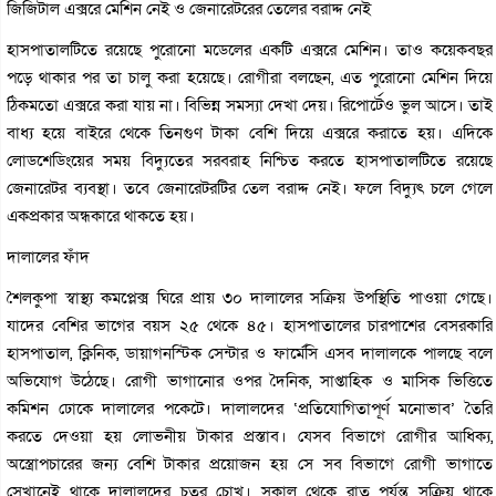
জিজিটাল এক্সরে মেশিন নেই ও জেনারেটরের তেলের বরাদ্দ নেই
হাসপাতালটিতে রয়েছে পুরোনো মডেলের একটি এক্সরে মেশিন। তাও কয়েকবছর
পড়ে থাকার পর তা চালু করা হয়েছে। রোগীরা বলছেন, এত পুরোনো মেশিন দিয়ে
ঠিকমতো এক্সরে করা যায় না। বিভিন্ন সমস্যা দেখা দেয়। রিপোর্টেও ভুল আসে। তাই
বাধ্য হয়ে বাইরে থেকে তিনগুণ টাকা বেশি দিয়ে এক্সরে করাতে হয়। এদিকে
লোডশেডিংয়ের সময় বিদ্যুতের সরবরাহ নিশ্চিত করতে হাসপাতালটিতে রয়েছে
জেনারেটর ব্যবস্থা। তবে জেনারেটরটির তেল বরাদ্দ নেই। ফলে বিদ্যুৎ চলে গেলে
একপ্রকার অন্ধকারে থাকতে হয়।
দালালের ফাঁদ
শৈলকুপা স্বাস্থ্য কমপ্লেক্স ঘিরে প্রায় ৩০ দালালের সক্রিয় উপস্থিতি পাওয়া গেছে।
যাদের বেশির ভাগের বয়স ২৫ থেকে ৪৫। হাসপাতালের চারপাশের বেসরকারি
হাসপাতাল, ক্লিনিক, ডায়াগনস্টিক সেন্টার ও ফার্মেসি এসব দালালকে পালছে বলে
অভিযোগ উঠেছে। রোগী ভাগানোর ওপর দৈনিক, সাপ্তাহিক ও মাসিক ভিত্তিতে
কমিশন ঢোকে দালালের পকেটে। দালালদের ‘প্রতিযোগিতাপূর্ণ মনোভাব’ তৈরি
করতে দেওয়া হয় লোভনীয় টাকার প্রস্তাব। যেসব বিভাগে রোগীর আধিক্য,
অস্ত্রোপচারের জন্য বেশি টাকার প্রয়োজন হয় সে সব বিভাগে রোগী ভাগাতে
সেখানেই থাকে দালালদের চতুর চোখ। সকাল থেকে রাত পর্যন্ত সক্রিয় থাকে