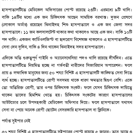
হাসপাতালটিতে মেডিকেল অফিসারের পোস্ট রয়েছে ২৩টি। এরমধ্যে ৯টি খালি।
বাকি ১৪টির মধ্যে এক জন চিকিৎসক আছেন সাময়িক বরখাস্ত। দুজন প্রেষণে
(লোকাল অর্ডার) রয়েছেন ঝিনাইদহ শিশু হাসপাতালে ও এক জন জেলা সদর
হাসপাতালে। ১১ জন কলসালটেন্ট থাকার কথা থাকলেও আছে এক জন। বাকি ১০টি
পদ খালি। একজন কার্ডিওলজিস্ট বা হৃদরোগ বিশেষজ্ঞ থাকলেও এ হাসপাতালটিতে
সেবা দেন দুদিন, বাকি ৪ দিন থাকেন ঝিনাইদহ সদর হাসপাতালে।
এদিকে অতি গুরুত্বপূর্ণ গাইনি ও অ্যানেসথেসিয়া পদও খালি রয়েছে দীর্ঘদিন। এতে
হাসপাতালটিতে নিয়মিত হচ্ছে না গর্ভবতী নারীদের সিজারিয়ান অপারেশন। ফলে
প্রায় ৪ লক্ষাধিক মানুষের জন্য ৫০ শয্যা বিশিষ্ট এ হাসপাতালটি কাঙ্ক্ষিত সেবা দিতে
ব্যর্থ হচ্ছে। হাসপাতালটিতে রোগী সবসময় থাকে ধারণ ক্ষমতার দ্বিগুণ বেশি। একে
তো অতিরিক্ত রোগী, তার ওপর চিকিৎসক সংকট। ফলে যেসব চিকিৎসক দায়িত্বে
থাকেন তাদের হিমশিম খেতে হয়। চিকিৎসক সংকটের কারণে হাসপাতালের
আউটডোর চলে উপসহকারী মেডিকেল অফিসার দিয়ে। ফলে হাসপাতালে যথাযথ
সেবা না পেয়ে অনেক রোগী ছোটেন বেসরকারি হাসপাতাল বা ক্লিনিকে।
পর্যাপ্ত সুইপার নেই
৫০ শয্যা বিশিষ্ট এ হাসপাতালটিতে সুইপারের পোস্ট রয়েছে ৫ জনের। তবে আছে ৩