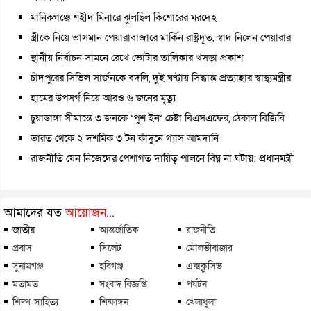
মানিকগঞ্জে শহীদ মিনারে ঝুলছিল কিশোরের মরদেহ
স্ত্রীকে নিয়ে ভাসমান পেয়ারাবাজারে মার্কিন রাষ্ট্রদূত, স্বাদ নিলেন পেয়ারার
স্থানীয় নির্বাচন সামনে রেখে ভোটার তালিকার খসড়া প্রকাশ
চাঁদপুরের সিভিল সার্জনকে বদলি, দুই ঘণ্টায় সিদ্ধান্ত প্রত্যাহার স্বাস্থ্যমন্ত্রীর
হামের উপসর্গ নিয়ে আরও ৬ জনের মৃত্যু
চুয়াডাঙ্গা সীমান্তে ৩ জনকে ‘পুশ ইন’ চেষ্টা বিএসএফের, ঠেকাল বিজিবি
ভারত থেকে ২ দশমিক ৩ টন কাঁদুনে গ্যাস আমদানি
রাজনীতি যেন নিজেদের পেশাগত দায়িত্ব পালনে বিঘ্ন না ঘটায়: প্রধানমন্ত্রী
আমাদের যত
আয়োজন...
জাতীয়
আন্তর্জাতিক
রাজনীতি
প্রবাস
সিলেট
মৌলভীবাজার
সুনামগঞ্জ
হবিগঞ্জ
এক্সক্লুসিভ
মতামত
সংবাদ বিজ্ঞপ্তি
পর্যটন
শিল্প-সাহিত্য
শিক্ষাঙ্গন
খেলাধুলা