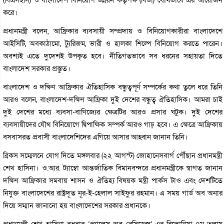
করে।
প্রধানমন্ত্রী বলেন, আফ্রিকার ব্যবসায়ী সম্প্রদায় ও বিনিয়োগকারীরা বাংলাদেশে
আইসিটি, অবকাঠামো, ট্যুরিজম, ভারী ও হালকা শিল্পে বিনিয়োগ করতে পারেন।
অবশ্যই এতে দুদেশই উপকৃত হবে। নীতিগতভাবে সব ধরনের সহায়তা দিতে
বাংলাদেশ সরকার প্রস্তুত।
বাংলাদেশ ও দক্ষিণ আফ্রিকার ঐতিহাসিক বন্ধুত্বপূর্ণ সম্পর্কের কথা তুলে ধরে তিনি
আরও বলেন, বাংলাদেশ-দক্ষিণ আফ্রিকা দুই দেশের বন্ধুত্ব ঐতিহাসিক। আমরা চাই
দুই দেশের মধ্যে ব্যবসা-বাণিজ্যের ক্ষেত্রটির আরও প্রসার ঘটুক। দুই দেশের
ব্যবসায়ীদের যৌথ বিনিয়োগে দ্বিপাক্ষিক সম্পর্ক আরও গাঢ় হবে। এ ক্ষেত্রে আফ্রিকায়
বসবাসরত প্রবাসী বাংলাদেশিদের এগিয়ে আসার আহ্বান জানান তিনি।
ব্রিকস সম্মেলনে যোগ দিতে মঙ্গলবার (২২ আগস্ট) জোহানেসবার্গ পৌঁছান প্রধানমন্ত্রী
শেখ হাসিনা। ও.আর. ট্যাম্বো আন্তর্জাতিক বিমানবন্দরে প্রধানমন্ত্রীকে স্বাগত জানান
দক্ষিণ আফ্রিকার সমবায় শাসন ও ঐতিহ্য বিষয়ক মন্ত্রী পার্কস টাও এবং দেশটিতে
নিযুক্ত বাংলাদেশের রাষ্ট্রদূত নূর-ই-হেলাল সাইফুর রহমান। এ সময় গার্ড অব অনার
দিয়ে সম্মান জানানো হয় বাংলাদেশের সরকার প্রধানকে।
প্রধানমন্ত্রী শেখ হাসিনা বুধবার ‘প্যালেস অব রেসিডেন্স’-এর রিভোনিয়া ৭ম তলায়