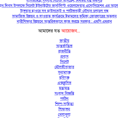
বাণিজ্যমন্ত্রী বুধবার সিলেট আসছেন, দিনভর যত কর্মসূচি
ত্থান দিবস উপলক্ষে সিলেট ইউনাইটেড জার্নালিস্ট ওয়েলফেয়ার এসোসিয়েশন এর আল
টাঙ্গুয়ার হাওরে সব হাউসবোট ও পর্যটকবাহী নৌযান চলাচল বন্ধ
সামাজিক উন্নয়ন ও দাওয়াহ কার্যক্রমে ইমামদের ভূমিকা জোরদারের আহ্বান
নারীশিক্ষার উন্নয়নে আন্তরিকভাবে কাজ করছে সরকার : এমপি এমরান
আমাদের যত
আয়োজন...
জাতীয়
আন্তর্জাতিক
রাজনীতি
প্রবাস
সিলেট
মৌলভীবাজার
সুনামগঞ্জ
হবিগঞ্জ
এক্সক্লুসিভ
মতামত
সংবাদ বিজ্ঞপ্তি
পর্যটন
শিল্প-সাহিত্য
শিক্ষাঙ্গন
খেলাধুলা