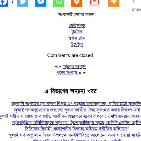
7
7
Shar
সংবাদটি শেয়ার করুন:
ফেইসবুক
টুইটার
গুগল প্লাস
ইমেইল
Comments are closed.
« «
আগের সংবাদ
পরের সংবাদ
» »
এ বিভাগের অন্যান্য খবর
জ্বালানি সংকটের মূল কারণ বিগত ১৭ বছরের অব্যবস্থাপনা: বাণিজ্যমন্ত্রী মুক্তাদি
জুলাই গণঅভ্যুত্থানের প্রত্যাশা পূরণে জাতীয় ঐক্য সুসংহত করার বিকল্প নেই
জুলাই শহীদ ও যোদ্ধাদের জাতি আজীবন শ্রদ্ধাভরে স্মরণ রাখবে : এমপি এমরান আহম
আন্তর্জাতিক অলিম্পিয়াডে সাফল্য : ইন্দোনেশিয়ায় যাচ্ছে জেসিপিএসসির তামি
সিসিকের নির্বাহী প্রকৌশলীর বিরুদ্ধে অনিয়ম-দুর্নীতির অভিযোগ
জুলাই গণ-অভ্যুত্থান দিবস উপলক্ষে এনইইউবিতে আলোচনা সভা ও দোয়া মাহ