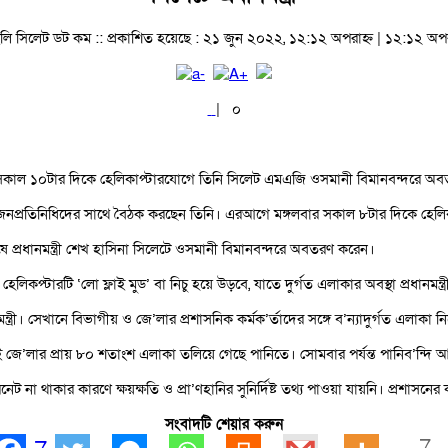
লি সিলেট ডট কম ::
প্রকাশিত হয়েছে : ২১ জুন ২০২২, ১২:১২ অপরাহ্ন | ১২:১২ অপর
|
০
লবার সকাল ১০টার দিকে হেলিকাপ্টারযোগে তিনি সিলেট এমএজি ওসমানী বিমানবন্দরে 
র্তা ও জনপ্রতিনিধিদের সাথে বৈঠক করছেন তিনি। এরআগে মঙ্গলবার সকাল ৮টার দিকে হে
শেষে প্রধানমন্ত্রী শেখ হাসিনা সিলেটে ওসমানী বিমানবন্দরে অবতরণ করেন।
হেলিকপ্টারটি ‘লো ফ্লাই মুড’ বা নিচু হয়ে উড়বে, যাতে দুর্গত এলাকার অবস্থা প্রধানমন্ত্
রী। সেখানে বিভাগীয় ও জে’লার প্রশাসনিক কর্মক’র্তাদের সঙ্গে ব’ন্যাদুর্গত এলাকা নি
ই জে’লার প্রায় ৮০ শতাংশ এলাকা তলিয়ে গেছে পানিতে। সোমবার পর্যন্ত পানিব’ন্দি আছ
ট না থাকার কারণে ক্ষয়ক্ষতি ও প্রা’ণহানির সুনির্দিষ্ট তথ্য পাওয়া যায়নি। প্রশাসনে
সংবাদটি শেয়ার করুন