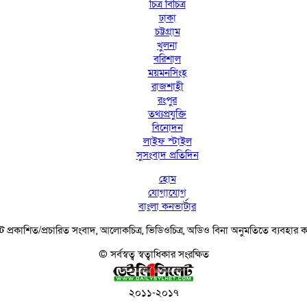
চিত্র বিচিত্র
ঢাকা
চট্টগ্রাম
খুলনা
বরিশাল
ময়মনসিংহ
রাজশাহী
রংপুর
তথ্যপ্রযুক্তি
বিনোদন
লাইফ স্টাইল
সুসংবাদ প্রতিদিন
হোম
যোগাযোগ
বাংলা কনভার্টার
 প্রকাশিত/প্রচারিত সংবাদ, আলোকচিত্র, ভিডিওচিত্র, অডিও বিনা অনুমতিতে ব্যবহার
© সর্বস্বত্ব স্বত্বাধিকার সংরক্ষিত
২০১১-২০১৭