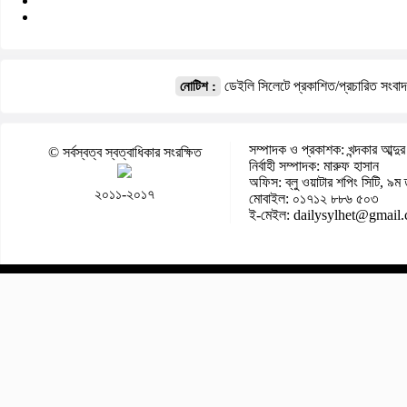
ডেইলি সিলেটে প্রকাশিত/প্রচারিত সংবা
নোটিশ :
সম্পাদক ও প্রকাশক: খন্দকার আব্দুর
© সর্বস্বত্ব স্বত্বাধিকার সংরক্ষিত
নির্বাহী সম্পাদক: মারুফ হাসান
অফিস: ব্লু ওয়াটার শপিং সিটি, ৯ম 
২০১১-২০১৭
মোবাইল: ০১৭১২ ৮৮৬ ৫০৩
ই-মেইল: dailysylhet@gmail