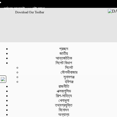
সর্বশেষ আপডেট : ২১ ঘন্টা আগে
Download Our Toolbar
প্রচ্ছদ
জাতীয়
আন্তর্জাতিক
সিলেট বিভাগ
সিলেট
মৌলভীবাজার
সুনামগঞ্জ
হবিগঞ্জ
রাজনীতি
এক্সক্লুসিভ
শিল্প-সাহিত্য
খেলাধুলা
তথ্যপ্রযুক্তি
বিনোদন
অন্যান্য