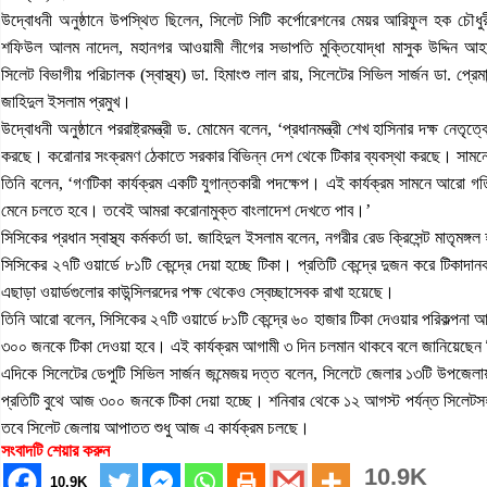
উদ্বোধনী অনুষ্ঠানে উপস্থিত ছিলেন, সিলেট সিটি কর্পোরেশনের মেয়র আরিফুল হক চৌধুর
শফিউল আলম নাদেল, মহানগর আওয়ামী লীগের সভাপতি মুক্তিযোদ্ধা মাসুক উদ্দিন আহ
সিলেট বিভাগীয় পরিচালক (স্বাস্থ্য) ডা. হিমাংশু লাল রায়, সিলেটের সিভিল সার্জন ডা. প্রেমানন্
জাহিদুল ইসলাম প্রমুখ।
উদ্বোধনী অনুষ্ঠানে পররাষ্ট্রমন্ত্রী ড. মোমেন বলেন, ‘প্রধানমন্ত্রী শেখ হাসিনার দক্ষ নেত
করছে। করোনার সংক্রমণ ঠেকাতে সরকার বিভিন্ন দেশ থেকে টিকার ব্যবস্থা করছে। সামন
তিনি বলেন, ‘গণটিকা কার্যক্রম একটি যুগান্তকারী পদক্ষেপ। এই কার্যক্রম সামনে আরো গতি
মেনে চলতে হবে। তবেই আমরা করোনামুক্ত বাংলাদেশ দেখতে পাব।’
সিসিকের প্রধান স্বাস্থ্য কর্মকর্তা ডা. জাহিদুল ইসলাম বলেন, নগরীর রেড ক্রিসেন্ট মাতৃমঙ্
সিসিকের ২৭টি ওয়ার্ডে ৮১টি কেন্দ্রে দেয়া হচ্ছে টিকা। প্রতিটি কেন্দ্রে দুজন করে টিকা
এছাড়া ওয়ার্ডগুলোর কাউন্সিলরদের পক্ষ থেকেও স্বেচ্ছাসেবক রাখা হয়েছে।
তিনি আরো বলেন, সিসিকের ২৭টি ওয়ার্ডে ৮১টি কেন্দ্রে ৬০ হাজার টিকা দেওয়ার পরিকল্পনা আ
৩০০ জনকে টিকা দেওয়া হবে। এই কার্যক্রম আগামী ৩ দিন চলমান থাকবে বলে জানিয়েছেন সিসিক
এদিকে সিলেটের ডেপুটি সিভিল সার্জন জন্মেজয় দত্ত বলেন, সিলেটে জেলার ১৩টি উপজেলায়
প্রতিটি বুথে আজ ৩০০ জনকে টিকা দেয়া হচ্ছে। শনিবার থেকে ১২ আগস্ট পর্যন্ত সিলেটসহ
তবে সিলেট জেলায় আপাতত শুধু আজ এ কার্যক্রম চলছে।
সংবাদটি শেয়ার করুন
10.9K
10.9K