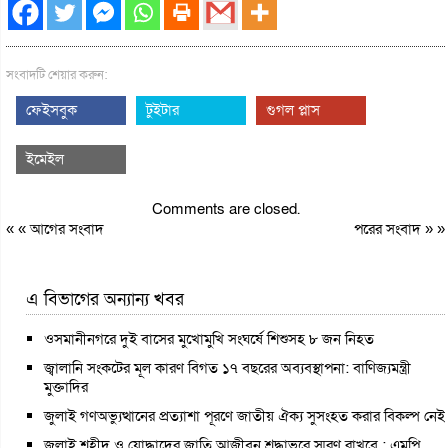
সংবাদটি শেয়ার করুন:
ফেইসবুক
টুইটার
গুগল প্লাস
ইমেইল
Comments are closed.
« «
আগের সংবাদ
পরের সংবাদ
» »
এ বিভাগের অন্যান্য খবর
ওসমানীনগরে দুই বাসের মুখোমুখি সংঘর্ষে শিশুসহ ৮ জন নিহত
জ্বালানি সংকটের মূল কারণ বিগত ১৭ বছরের অব্যবস্থাপনা: বাণিজ্যমন্ত্রী
মুক্তাদির
জুলাই গণঅভ্যুত্থানের প্রত্যাশা পূরণে জাতীয় ঐক্য সুসংহত করার বিকল্প নেই
জুলাই শহীদ ও যোদ্ধাদের জাতি আজীবন শ্রদ্ধাভরে স্মরণ রাখবে : এমপি