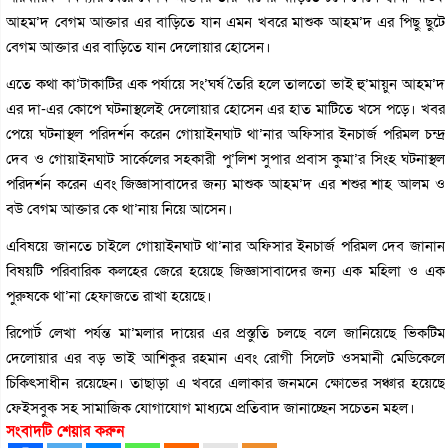
আহম’দ বেগম আক্তার এর বাড়িতে যান এমন খবরে মাশুক আহম’দ এর পিছু ছুটে
বেগম আক্তার এর বাড়িতে যান দেলোয়ার হোসেন।
এতে কথা কা’টাকাটির এক পর্যায়ে সং’ঘর্ষ তৈরি হলে তালতো ভাই হু’মায়ুন আহম’দ
এর দা-এর কোপে ঘটনাস্থলেই দেলোয়ার হোসেন এর হাত মাটিতে খসে পড়ে। খবর
পেয়ে ঘটনাস্থল পরিদর্শন করেন গোয়াইনঘাট থা’নার অফিসার ইনচার্জ পরিমল চন্দ্র
দেব ও গোয়াইনঘাট সার্কেলের সহকারী পু’লিশ সুপার প্রবাস কুমা’র সিংহ ঘটনাস্থল
পরিদর্শন করেন এবং জিজ্ঞাসাবাদের জন্য মাশুক আহম’দ এর শশুর শাহ আলম ও
বউ বেগম আক্তার কে থা’নায় নিয়ে আসেন।
এবিষয়ে জানতে চাইলে গোয়াইনঘাট থা’নার অফিসার ইনচার্জ পরিমল দেব জানান
বিষয়টি পরিবারিক কলহের জেরে হয়েছে জিজ্ঞাসাবাদের জন্য এক মহিলা ও এক
পুরুষকে থা’না হেফাজতে রাখা হয়েছে।
রিপোর্ট লেখা পর্যন্ত মা’মলার দায়ের এর প্রস্তুতি চলছে বলে জানিয়েছে ভিকটিম
দেলোয়ার এর বড় ভাই আশিকুর রহমান এবং রোগী সিলেট ওসমানী মেডিকেলে
চিকিৎসাধীন রয়েছেন। তাছাড়া এ খবরে এলাকার জনমনে ক্ষোভের সঞ্চার হয়েছে
ফেইসবুক সহ সামাজিক যোগাযোগ মাধ্যমে প্রতিবাদ জানাচ্ছেন সচেতন মহল।
সংবাদটি শেয়ার করুন