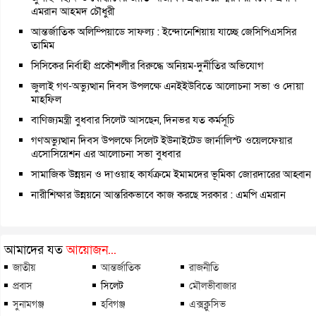
এমরান আহমদ চৌধুরী
আন্তর্জাতিক অলিম্পিয়াডে সাফল্য : ইন্দোনেশিয়ায় যাচ্ছে জেসিপিএসসির
তামিম
সিসিকের নির্বাহী প্রকৌশলীর বিরুদ্ধে অনিয়ম-দুর্নীতির অভিযোগ
জুলাই গণ-অভ্যুত্থান দিবস উপলক্ষে এনইইউবিতে আলোচনা সভা ও দোয়া
মাহফিল
বাণিজ্যমন্ত্রী বুধবার সিলেট আসছেন, দিনভর যত কর্মসূচি
গণঅভ্যুত্থান দিবস উপলক্ষে সিলেট ইউনাইটেড জার্নালিস্ট ওয়েলফেয়ার
এসোসিয়েশন এর আলোচনা সভা বুধবার
সামাজিক উন্নয়ন ও দাওয়াহ কার্যক্রমে ইমামদের ভূমিকা জোরদারের আহ্বান
নারীশিক্ষার উন্নয়নে আন্তরিকভাবে কাজ করছে সরকার : এমপি এমরান
আমাদের যত
আয়োজন...
জাতীয়
আন্তর্জাতিক
রাজনীতি
প্রবাস
সিলেট
মৌলভীবাজার
সুনামগঞ্জ
হবিগঞ্জ
এক্সক্লুসিভ