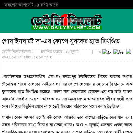
সর্বশেষ আপডেট : ৪ ঘন্টা আগে
গোয়াইনঘাটে দা-এর কোপে যুবকের হাত দ্বিখণ্ডিত
ডেইলি সিলেট ডট কম ::
প্রকাশিত হয়েছে : ১০ জুলাই
|
০
২০২১, ১২:১০ পূর্বাহ্ন | ১২:১০ পূর্বাহ্ন
গোয়াইনঘাট উপজে’লাধীন এক নং রুস্তমপুর ইউনিয়নের পিরের বাজার সংলগ্ন
টেংনাগুল গ্রামে তালতো ভাইয়ের দা এর খোপে দেলোয়ার হোসেন (২২)নামে এক
যুবককের হাত দ্বিখণ্ডিত হয়েছে। জানা যায় দেলোয়ার হোসেন এর বড় ভাই মাশুক
আহম’দ একই গ্রামের শা আৰু আলম এর মেয়ে বেগম আক্তার কে জীবন সংঙ্গী করে
নেন। বিয়ের কিছুদিন যেথে না যেতেই উভয়ের পরিবারের মধ্যে কলহ তৈরি হয়।
সামান্য কোন সমস্যা হলেই বউ বেগম আক্তার তার বাপের বাড়িতে চলে যান এবং
উভয় পরিবারের মধ্যে বিরোধ বাধতেই থাকে। অধ্য ৯ জুলাই শুক্রবার একই ভাবে
পরিবারিক সমস্যার যেরে বেগম আক্তার তার বাপের বাড়িতে চলে গেলে স্বামী মাশুক