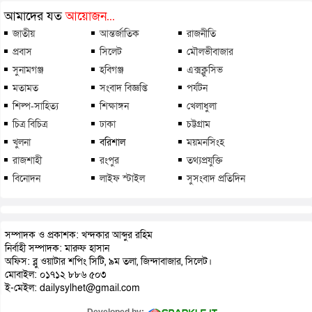
আমাদের যত
আয়োজন...
জাতীয়
আন্তর্জাতিক
রাজনীতি
প্রবাস
সিলেট
মৌলভীবাজার
সুনামগঞ্জ
হবিগঞ্জ
এক্সক্লুসিভ
মতামত
সংবাদ বিজ্ঞপ্তি
পর্যটন
শিল্প-সাহিত্য
শিক্ষাঙ্গন
খেলাধুলা
চিত্র বিচিত্র
ঢাকা
চট্টগ্রাম
খুলনা
বরিশাল
ময়মনসিংহ
রাজশাহী
রংপুর
তথ্যপ্রযুক্তি
বিনোদন
লাইফ স্টাইল
সুসংবাদ প্রতিদিন
সম্পাদক ও প্রকাশক: খন্দকার আব্দুর রহিম
নির্বাহী সম্পাদক: মারুফ হাসান
অফিস: ব্লু ওয়াটার শপিং সিটি, ৯ম তলা, জিন্দাবাজার, সিলেট।
মোবাইল: ০১৭১২ ৮৮৬ ৫০৩
ই-মেইল: dailysylhet@gmail.com
Developed by: