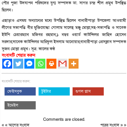
পৌর পুজা উদযাপন পরিষদের যুগ্ম সম্পাদক ডা. সাগর চন্দ্র শীল প্রমুখ উপস্থিত
ছিলেন।
এছাড়াও এসময় অন্যান্যের মধ্যে উপস্থিত ছিলেন বানারীপাড়া উপজেলা আওয়ামী
লীগের সভাপতি বীর মুক্তিযোদ্ধা গোলাম সালেহ্ মঞ্জু মোল্লা,সহ-সভাপতি ও সাবেক
ইউপি চেয়ারম্যান মজিবর রহমান,১ নম্বর ওয়ার্ড কাউন্সিলর জাহিদ হোসেন
সরদার,সাবেক কাউন্সিলর আরিফুল ইসলাম আনোয়ার,বানারীপাড়া প্রেসক্লাব সম্পাদক
সুজন মোল্লা প্রমুখ। সূত্র: কালের কন্ঠ
সংবাদটি শেয়ার করুন
সংবাদটি শেয়ার করুন:
ফেইসবুক
টুইটার
গুগল প্লাস
ইমেইল
Comments are closed.
« «
আগের সংবাদ
পরের সংবাদ
» »