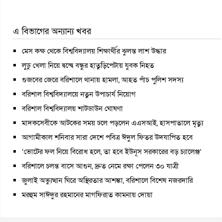
এ বিভাগের অন্যান্য খবর
মেস কক্ষ থেকে বিশ্ববিদ্যালয় শিক্ষার্থীর ঝুলন্ত লাশ উদ্ধার
লুডু খেলা নিয়ে দ্বন্দ্বে বন্ধুর হাতুড়িপেটায় যুবক নিহত
গুজবের জেরে বরিশালে থানায় হামলা, আহত পাঁচ পুলিশ সদস্য
বরিশাল বিশ্ববিদ্যালয়ে নতুন উপাচার্য নিয়োগ
বরিশাল বিশ্ববিদ্যালয় শাটডাউন ঘোষণা
মাদকসেবীকে আটকের সময় ঢলে পড়লেন এএসআই, হাসপাতালে মৃত্যু
আগামীকাল শনিবার সারা দেশে পবিত্র ঈদুল ফিতর উদযাপিত হবে
‘ভোটের ফল নিয়ে বিরোধ হলে, তা হবে ইউনূস সরকারের বড় চ্যালেঞ্জ’
বরিশালে চলন্ত বাসে আগুন, দ্রুত নেমে রক্ষা পেলেন ৩০ যাত্রী
জুলাই অভ্যুত্থান ঘিরে অস্থিরতার আশঙ্কা, বরিশালে বিশেষ নজরদারি
মরহুম সাঈদুর রহমানের মাগফিরাত কামনায় দোয়া