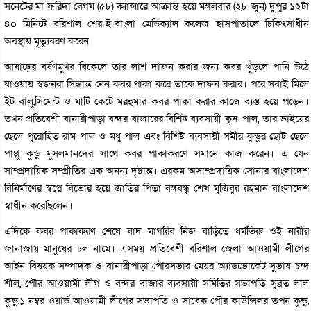
সনেটের মা ফরিদা বেগম (৫৮) ক্যান্সারে আক্রান্ত হয়ে মঙ্গলবার (২৮ জুন) দুপুর ১২টা
৪০ মিনিটে বরিশাল শের-ই-বাংলা মেডিক্যাল কলেজ হাসপাতালে চিকিৎসাধীন
অবস্থায় মৃত্যুবরণ করেন।
আষাঢ়ের বর্ষণমুখর বিকেলে তার লাশ দাফন করার জন্য কবর খুঁড়লে পানি উঠে
যাওয়ায় স্বজনরা সিদ্ধান্ত নেন কবর পাকা করে তাকে দাফন করার। পরে সবাই মিলে
ইট বালু,সিমেন্ট ও মাটি কেটে মরহুমার কবর পাকা করার কাজে ব্যস্ত হয়ে পড়েন।
তখন প্রতিবেশী বানারীপাড়া বন্দর বাজারের বিশিষ্ট ব্যবসায়ী কৃষ্ণ পাল, তার ভাইয়ের
ছেলে পুরোহিত রাম পাল ও মধু পাল এবং বিশিষ্ট ব্যবসায়ী সমীর কুন্ডুর ছোট ছেলে
পাপ্পু কুন্ডু মুসলমানদের সাথে কবর পাকাকরণে সমানে কাজ করেন। এ যেন
সাম্প্রদায়িক সম্প্রীতির এক অনন্য দৃষ্টান্ত। এরকম অসাম্প্রদায়িক সোনার বাংলাদেশ
বিনির্মাণের স্বপ্নে বিভোর হয়ে জাতির পিতা বঙ্গবন্ধু শেখ মুজিবুর রহমান বাংলাদেশ
স্বাধীন করেছিলেন।
এদিকে কবর পাকাকরণ শেষে বাদ মাগরিব নিজ বাড়িতে ধর্মভিরু ওই নারীর
জানাজায় মানুষের ঢল নামে। এসময় প্রতিবেশী বরিশাল জেলা আওয়ামী লীগের
আইন বিষয়ক সম্পাদক ও বানারীপাড়া পৌরসভার মেয়র অ্যাডভোকেট সুভাষ চন্দ্র
শীল, পৌর আওয়ামী লীগ ও বন্দর বাজার ব্যবসায়ী সমিতির সভাপতি সুব্রত লাল
কুন্ডু,১ নম্বর ওয়ার্ড আওয়ামী লীগের সভাপতি ও সাবেক পৌর কাউন্সিলর তপন কুন্ডু,