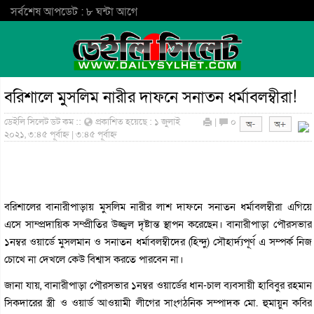
সর্বশেষ আপডেট : ৮ ঘন্টা আগে
বরিশালে মুসলিম নারীর দাফনে সনাতন ধর্মাবলম্বীরা!
ডেইলি সিলেট ডট কম ::
প্রকাশিত হয়েছে : ১ জুলাই
|
০
২০২১, ৩:৪৫ পূর্বাহ্ন | ৩:৪৫ পূর্বাহ্ন
বরিশালের বানারীপাড়ায় মুসলিম নারীর লাশ দাফনে সনাতন ধর্মাবলম্বীরা এগিয়ে
এসে সাম্প্রদায়িক সম্প্রীতির উজ্জ্বল দৃষ্টান্ত স্থাপন করেছেন। বানারীপাড়া পৌরসভার
১নম্বর ওয়ার্ডে মুসলমান ও সনাতন ধর্মাবলম্বীদের (হিন্দু) সৌহার্দ্যপূর্ণ এ সম্পর্ক নিজ
চোখে না দেখলে কেউ বিশ্বাস করতে পারবেন না।
জানা যায়, বানারীপাড়া পৌরসভার ১নম্বর ওয়ার্ডের ধান-চাল ব্যবসায়ী হাবিবুর রহমান
সিকদারের স্ত্রী ও ওয়ার্ড আওয়ামী লীগের সাংগঠনিক সম্পাদক মো. হুমায়ুন কবির