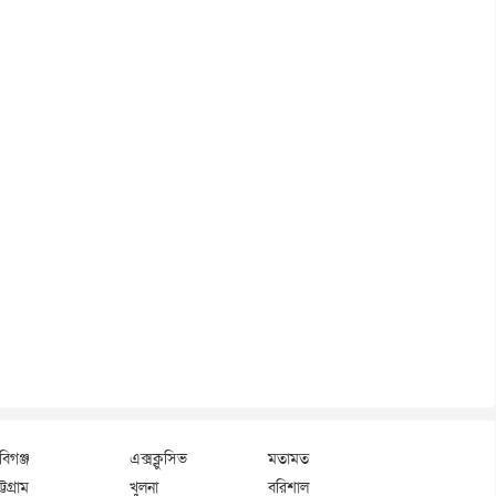
বিগঞ্জ
এক্সক্লুসিভ
মতামত
্টগ্রাম
খুলনা
বরিশাল