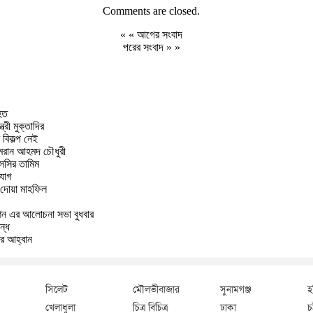
Comments are closed.
« «
আগের সংবাদ
পরের সংবাদ
» »
িহত
্রী মুক্তাদির
বিকল্প নেই
এমরান আহমদ চৌধুরী
এসসির তামিম
িযোগ
দোয়া মাহফিল
েশন এর আলোচনা সভা বুধবার
ন্ধ
ের আহ্বান
সিলেট
মৌলভীবাজার
সুনামগঞ্জ
হ
খেলাধুলা
চিত্র বিচিত্র
ঢাকা
চট