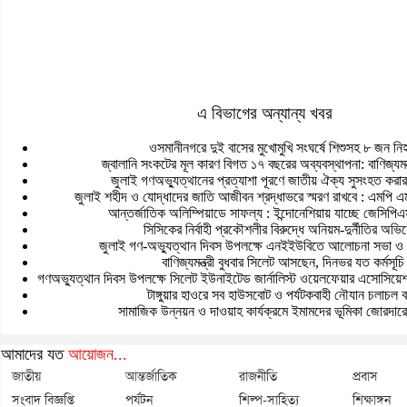
এ বিভাগের অন্যান্য খবর
ওসমানীনগরে দুই বাসের মুখোমুখি সংঘর্ষে শিশুসহ ৮ জন ন
জ্বালানি সংকটের মূল কারণ বিগত ১৭ বছরের অব্যবস্থাপনা: বাণিজ্যমন্ত
জুলাই গণঅভ্যুত্থানের প্রত্যাশা পূরণে জাতীয় ঐক্য সুসংহত করার 
জুলাই শহীদ ও যোদ্ধাদের জাতি আজীবন শ্রদ্ধাভরে স্মরণ রাখবে : এমপি 
আন্তর্জাতিক অলিম্পিয়াডে সাফল্য : ইন্দোনেশিয়ায় যাচ্ছে জেসিপি
সিসিকের নির্বাহী প্রকৌশলীর বিরুদ্ধে অনিয়ম-দুর্নীতির অভ
জুলাই গণ-অভ্যুত্থান দিবস উপলক্ষে এনইইউবিতে আলোচনা সভা ও 
বাণিজ্যমন্ত্রী বুধবার সিলেট আসছেন, দিনভর যত কর্মসূচি
গণঅভ্যুত্থান দিবস উপলক্ষে সিলেট ইউনাইটেড জার্নালিস্ট ওয়েলফেয়ার এসোসিয়
টাঙ্গুয়ার হাওরে সব হাউসবোট ও পর্যটকবাহী নৌযান চলাচল ব
সামাজিক উন্নয়ন ও দাওয়াহ কার্যক্রমে ইমামদের ভূমিকা জোরদার
আমাদের যত
আয়োজন...
জাতীয়
আন্তর্জাতিক
রাজনীতি
প্রবাস
সংবাদ বিজ্ঞপ্তি
পর্যটন
শিল্প-সাহিত্য
শিক্ষাঙ্গন