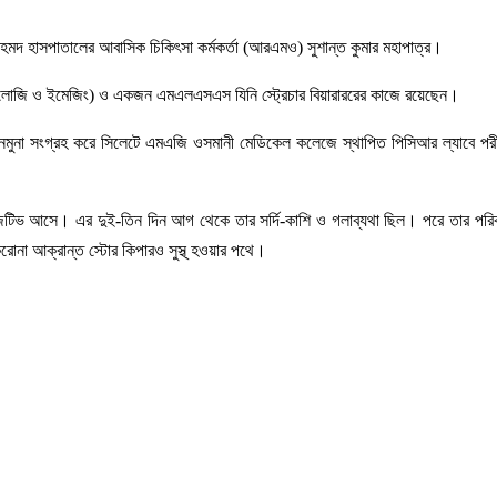
 আহমদ হাসপাতালের আবাসিক চিকিৎসা কর্মকর্তা (আরএমও) সুশান্ত কুমার মহাপাত্র।
ওলোজি ও ইমেজিং) ও একজন এমএলএসএস যিনি স্ট্রেচার বিয়ারাররের কাজে রয়েছেন।
মুনা সংগ্রহ করে সিলেটে এমএজি ওসমানী মেডিকেল কলেজে স্থাপিত পিসিআর ল্যাবে পরীক
জিটিভ আসে। এর দুই-তিন দিন আগ থেকে তার সর্দি-কাশি ও গলাব্যথা ছিল। পরে তার পরিবা
োনা আক্রান্ত স্টোর কিপারও সুস্থ্ হওয়ার পথে।