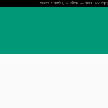
শুক্রবার, ৭ অগাস্ট ২০২৬ খ্রীষ্টাব্দ | ২৩ শ্রাবণ ১৪৩৩ বঙ্গাব্দ |