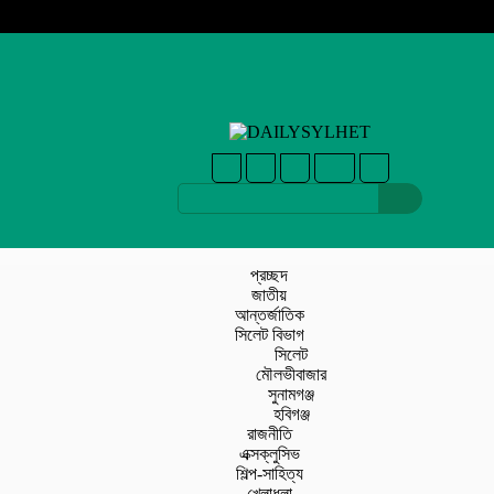
প্রচ্ছদ
জাতীয়
আন্তর্জাতিক
সিলেট বিভাগ
সিলেট
মৌলভীবাজার
সুনামগঞ্জ
হবিগঞ্জ
রাজনীতি
এক্সক্লুসিভ
শিল্প-সাহিত্য
খেলাধুলা