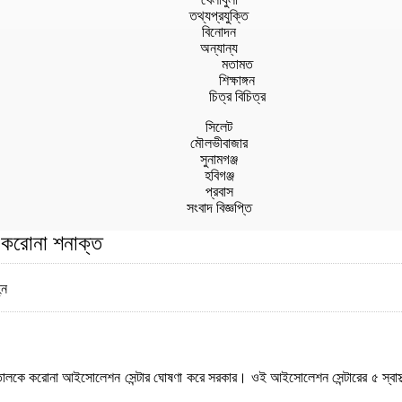
তথ্যপ্রযুক্তি
বিনোদন
অন্যান্য
মতামত
শিক্ষাঙ্গন
চিত্র বিচিত্র
সিলেট
মৌলভীবাজার
সুনামগঞ্জ
হবিগঞ্জ
প্রবাস
সংবাদ বিজ্ঞপ্তি
মী করোনা শনাক্ত
্ন
ালকে করোনা আইসোলেশন সেন্টার ঘোষণা করে সরকার। ওই আইসোলেশন সেন্টারের ৫ স্বাস্থ্যক