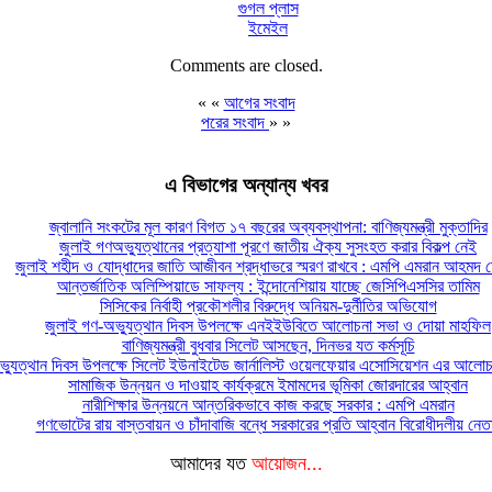
গুগল প্লাস
ইমেইল
Comments are closed.
« «
আগের সংবাদ
পরের সংবাদ
» »
এ বিভাগের অন্যান্য খবর
জ্বালানি সংকটের মূল কারণ বিগত ১৭ বছরের অব্যবস্থাপনা: বাণিজ্যমন্ত্রী মুক্তাদির
জুলাই গণঅভ্যুত্থানের প্রত্যাশা পূরণে জাতীয় ঐক্য সুসংহত করার বিকল্প নেই
জুলাই শহীদ ও যোদ্ধাদের জাতি আজীবন শ্রদ্ধাভরে স্মরণ রাখবে : এমপি এমরান আহমদ চ
আন্তর্জাতিক অলিম্পিয়াডে সাফল্য : ইন্দোনেশিয়ায় যাচ্ছে জেসিপিএসসির তামিম
সিসিকের নির্বাহী প্রকৌশলীর বিরুদ্ধে অনিয়ম-দুর্নীতির অভিযোগ
জুলাই গণ-অভ্যুত্থান দিবস উপলক্ষে এনইইউবিতে আলোচনা সভা ও দোয়া মাহফিল
বাণিজ্যমন্ত্রী বুধবার সিলেট আসছেন, দিনভর যত কর্মসূচি
্যুত্থান দিবস উপলক্ষে সিলেট ইউনাইটেড জার্নালিস্ট ওয়েলফেয়ার এসোসিয়েশন এর আলোচন
সামাজিক উন্নয়ন ও দাওয়াহ কার্যক্রমে ইমামদের ভূমিকা জোরদারের আহ্বান
নারীশিক্ষার উন্নয়নে আন্তরিকভাবে কাজ করছে সরকার : এমপি এমরান
গণভোটের রায় বাস্তবায়ন ও চাঁদাবাজি বন্ধে সরকারের প্রতি আহ্বান বিরোধীদলীয় নেত
আমাদের যত
আয়োজন...