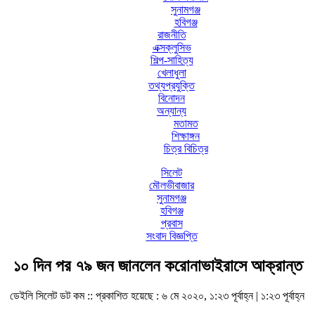
সুনামগঞ্জ
হবিগঞ্জ
রাজনীতি
এক্সক্লুসিভ
শিল্প-সাহিত্য
খেলাধুলা
তথ্যপ্রযুক্তি
বিনোদন
অন্যান্য
মতামত
শিক্ষাঙ্গন
চিত্র বিচিত্র
সিলেট
মৌলভীবাজার
সুনামগঞ্জ
হবিগঞ্জ
প্রবাস
সংবাদ বিজ্ঞপ্তি
১০ দিন পর ৭৯ জন জানলেন করোনাভাইরাসে আক্রান্ত
ডেইলি সিলেট ডট কম ::
প্রকাশিত হয়েছে : ৬ মে ২০২০, ১:২৩ পূর্বাহ্ন | ১:২৩ পূর্বাহ্ন