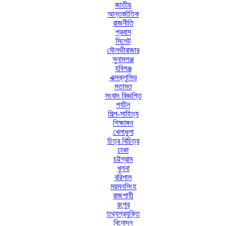
জাতীয়
আন্তর্জাতিক
রাজনীতি
প্রবাস
সিলেট
মৌলভীবাজার
সুনামগঞ্জ
হবিগঞ্জ
এক্সক্লুসিভ
মতামত
সংবাদ বিজ্ঞপ্তি
পর্যটন
শিল্প-সাহিত্য
শিক্ষাঙ্গন
খেলাধুলা
চিত্র বিচিত্র
ঢাকা
চট্টগ্রাম
খুলনা
বরিশাল
ময়মনসিংহ
রাজশাহী
রংপুর
তথ্যপ্রযুক্তি
বিনোদন