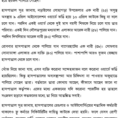
হয়ে ছয়জন পালিয়ে গেছেন।
হাসপাতাল সূত্র জানায়, নড়াইলের লোহাগড়া উপজেলার এক নারী (২৫) অসুস্থ
অবস্থায় ৯ এপ্রিল আইসোলেশন ওয়ার্ডে ভর্তি হয়ে ১০ এপ্রিল কাউকে কিছু না বলে
চলে যান। পরদিন একই ওয়ার্ড থেকে দুই মাস বয়সী শিশুকে নিয়ে চলে যায় তার
পরিবার। একই দিন দৌলতপুরের মধ্যডাঙ্গা এলাকার আরেক নারী (৫৮) পালিয়ে যান।
পরদিন দিঘলিয়ার আরেক নারী (৪০) পালিয়ে যান।
রোববার হাসপাতাল থেকে পালিয়ে যান বাগেরহাটের এক নারী (৩৮)। সোমবার
সোনাডাঙ্গা এলাকার এক ব্যক্তি (৪০) পালিয়ে যান। পাশাপাশি আরও দুজন স্বেচ্ছায়
হাসপাতাল থেকে চলে যান।
খোঁজ নিয়ে জানা যায়, এসব ব্যক্তি করোনা সন্দেহভাজন বলে করোনা ওয়ার্ডে ভর্তি
হয়েছিলেন। কিন্তু হাসপাতালের অব্যবস্থাপনা আর চিকিৎসা না পাওয়ার অজুহাতে
পালিয়ে গেছেন তারা। বর্তমানে তারা কোথায় আছেন, কীভাবে আছেন জানে না
হাসপাতাল কর্তৃপক্ষ। এদের মধ্যে একজনের যদি করোনা পজেটিভ হয় তাহলে
সংক্রমণ ছড়াবে কতজনের মধ্যে, তা নিয়ে আতঙ্কিত সবাই।
হাসপাতাল সূত্র জানায়, হাসপাতালের রেগুলার ও আউটসোর্সিংয়ের শতাধিক কর্মচারী
থাকলেও ফ্লু কর্নারে সিকিউরিটির দায়িত্ব কাউকে দেয়া হয়নি। ফলে যেসব রোগী