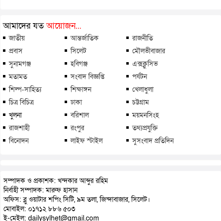
আমাদের যত
আয়োজন...
জাতীয়
আন্তর্জাতিক
রাজনীতি
প্রবাস
সিলেট
মৌলভীবাজার
সুনামগঞ্জ
হবিগঞ্জ
এক্সক্লুসিভ
মতামত
সংবাদ বিজ্ঞপ্তি
পর্যটন
শিল্প-সাহিত্য
শিক্ষাঙ্গন
খেলাধুলা
চিত্র বিচিত্র
ঢাকা
চট্টগ্রাম
খুলনা
বরিশাল
ময়মনসিংহ
রাজশাহী
রংপুর
তথ্যপ্রযুক্তি
বিনোদন
লাইফ স্টাইল
সুসংবাদ প্রতিদিন
সম্পাদক ও প্রকাশক: খন্দকার আব্দুর রহিম
নির্বাহী সম্পাদক: মারুফ হাসান
অফিস: ব্লু ওয়াটার শপিং সিটি, ৯ম তলা, জিন্দাবাজার, সিলেট।
মোবাইল: ০১৭১২ ৮৮৬ ৫০৩
ই-মেইল: dailysylhet@gmail.com