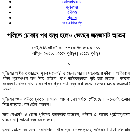
মৌলভীবাজার
সুনামগঞ্জ
হবিগঞ্জ
প্রবাস
সংবাদ বিজ্ঞপ্তি
গলিতে ঢোকার পথ বন্ধ হলেও ভেতরে জমজমাট আড্ডা
ডেইলি সিলেট ডট কম ::
প্রকাশিত হয়েছে : ১১
এপ্রিল ২০২০, ১২:৩৯ পূর্বাহ্ন | ১২:৩৯ পূর্বাহ্ন
|
০
পুলিশের অধিক তৎপরতায় খুলনা মহানগরী ও জেলার প্রধান সড়কগুলো ফাঁকা। অধিকাংশ
গলির প্রবেশপথে বাঁশ দিয়ে আটকে রেখে প্রতিবন্ধকতা সৃষ্টি করা হয়েছে। করোনা
সংক্রমণ রোধের নামে এসব গলির প্রবেশপথ বন্ধ করা হলেও ভেতরে চলছে জমজমাট
আড্ডা।
পুলিশের ওসব গলিতে ঢুকতে না পারায় আড্ডা চরম পর্যায়ে পৌঁছেছে। অনেকেই চেয়ার
নিয়ে রাস্তায় গোল বৈঠক করছেন।
তবে কেএমপি ও জেলা পুলিশের কর্মকর্তারা বলেছেন, গলিতে এ ধরনের প্রতিবন্ধকতা
থাকবে না। আড্ডা বন্ধ করতে হবে।
খুলনা মহানগরের সদর, সোনাডাঙ্গা, খালিশপুর, দৌলতপুরসহ অধিকাংশ থানা এলাকার