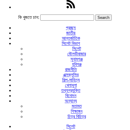
কি খুজতে চান:
প্রচ্ছদ
জাতীয়
আন্তর্জাতিক
সিলেট বিভাগ
সিলেট
মৌলভীবাজার
সুনামগঞ্জ
হবিগঞ্জ
রাজনীতি
এক্সক্লুসিভ
শিল্প-সাহিত্য
খেলাধুলা
তথ্যপ্রযুক্তি
বিনোদন
অন্যান্য
মতামত
শিক্ষাঙ্গন
চিত্র বিচিত্র
সিলেট