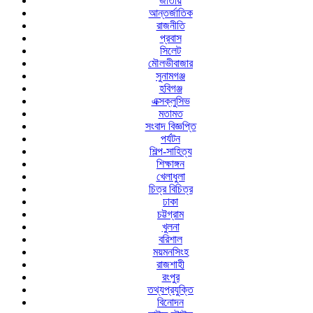
জাতীয়
আন্তর্জাতিক
রাজনীতি
প্রবাস
সিলেট
মৌলভীবাজার
সুনামগঞ্জ
হবিগঞ্জ
এক্সক্লুসিভ
মতামত
সংবাদ বিজ্ঞপ্তি
পর্যটন
শিল্প-সাহিত্য
শিক্ষাঙ্গন
খেলাধুলা
চিত্র বিচিত্র
ঢাকা
চট্টগ্রাম
খুলনা
বরিশাল
ময়মনসিংহ
রাজশাহী
রংপুর
তথ্যপ্রযুক্তি
বিনোদন