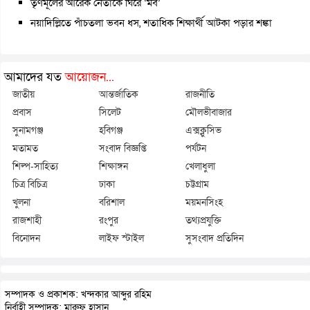
তৃণমূলের আরেক নেতাকে ঘিরে ‘মব’
নয়াদিল্লিতে পাঁচতলা ভবন ধস, শতাধিক শিক্ষার্থী আটকা পড়ার শঙ্কা
আমাদের যত
আয়োজন...
জাতীয়
আন্তর্জাতিক
রাজনীতি
প্রবাস
সিলেট
মৌলভীবাজার
সুনামগঞ্জ
হবিগঞ্জ
এক্সক্লুসিভ
মতামত
সংবাদ বিজ্ঞপ্তি
পর্যটন
শিল্প-সাহিত্য
শিক্ষাঙ্গন
খেলাধুলা
চিত্র বিচিত্র
ঢাকা
চট্টগ্রাম
খুলনা
বরিশাল
ময়মনসিংহ
রাজশাহী
রংপুর
তথ্যপ্রযুক্তি
বিনোদন
লাইফ স্টাইল
সুসংবাদ প্রতিদিন
সম্পাদক ও প্রকাশক: খন্দকার আব্দুর রহিম
নির্বাহী সম্পাদক: মারুফ হাসান