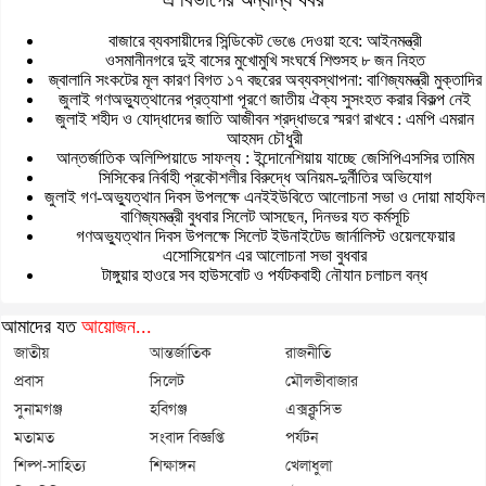
বাজারে ব্যবসায়ীদের সিন্ডিকেট ভেঙে দেওয়া হবে: আইনমন্ত্রী
ওসমানীনগরে দুই বাসের মুখোমুখি সংঘর্ষে শিশুসহ ৮ জন নিহত
জ্বালানি সংকটের মূল কারণ বিগত ১৭ বছরের অব্যবস্থাপনা: বাণিজ্যমন্ত্রী মুক্তাদির
জুলাই গণঅভ্যুত্থানের প্রত্যাশা পূরণে জাতীয় ঐক্য সুসংহত করার বিকল্প নেই
জুলাই শহীদ ও যোদ্ধাদের জাতি আজীবন শ্রদ্ধাভরে স্মরণ রাখবে : এমপি এমরান
আহমদ চৌধুরী
আন্তর্জাতিক অলিম্পিয়াডে সাফল্য : ইন্দোনেশিয়ায় যাচ্ছে জেসিপিএসসির তামিম
সিসিকের নির্বাহী প্রকৌশলীর বিরুদ্ধে অনিয়ম-দুর্নীতির অভিযোগ
জুলাই গণ-অভ্যুত্থান দিবস উপলক্ষে এনইইউবিতে আলোচনা সভা ও দোয়া মাহফিল
বাণিজ্যমন্ত্রী বুধবার সিলেট আসছেন, দিনভর যত কর্মসূচি
গণঅভ্যুত্থান দিবস উপলক্ষে সিলেট ইউনাইটেড জার্নালিস্ট ওয়েলফেয়ার
এসোসিয়েশন এর আলোচনা সভা বুধবার
টাঙ্গুয়ার হাওরে সব হাউসবোট ও পর্যটকবাহী নৌযান চলাচল বন্ধ
আমাদের যত
আয়োজন...
জাতীয়
আন্তর্জাতিক
রাজনীতি
প্রবাস
সিলেট
মৌলভীবাজার
সুনামগঞ্জ
হবিগঞ্জ
এক্সক্লুসিভ
মতামত
সংবাদ বিজ্ঞপ্তি
পর্যটন
শিল্প-সাহিত্য
শিক্ষাঙ্গন
খেলাধুলা