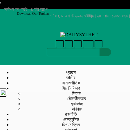
সর্বশেষ আপডেট : ৪ ঘন্টা আগে
Download Our Toolbar
শনিবার, ৮ অগাস্ট ২০২৬ খ্রীষ্টাব্দ | ২৪ শ্রাবণ ১৪৩৩ বঙ্গাব্দ |
প্রচ্ছদ
জাতীয়
আন্তর্জাতিক
সিলেট বিভাগ
সিলেট
মৌলভীবাজার
সুনামগঞ্জ
হবিগঞ্জ
রাজনীতি
এক্সক্লুসিভ
শিল্প-সাহিত্য
খেলাধুলা