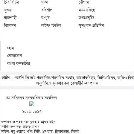
চিত্র বিচিত্র
ঢাকা
চট্টগ্রাম
খুলনা
বরিশাল
ময়মনসিংহ
রাজশাহী
রংপুর
তথ্যপ্রযুক্তি
বিনোদন
লাইফ স্টাইল
সুসংবাদ প্রতিদিন
হোম
যোগাযোগ
বাংলা কনভার্টার
নোটিশ :
ডেইলি সিলেটে প্রকাশিত/প্রচারিত সংবাদ, আলোকচিত্র, ভিডিওচিত্র, অডিও বিনা
অনুমতিতে ব্যবহার করা বেআইনি -সম্পাদক
© সর্বস্বত্ব স্বত্বাধিকার সংরক্ষিত
২০১১-২০১৭
সম্পাদক ও প্রকাশক: খন্দকার আব্দুর রহিম
নির্বাহী সম্পাদক: মারুফ হাসান
অফিস: ব্লু ওয়াটার শপিং সিটি, ৯ম তলা, জিন্দাবাজার, সিলেট।