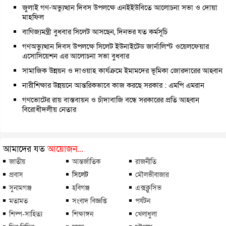
জুলাই গণ-অভ্যুত্থান দিবস উপলক্ষে এনইইউবিতে আলোচনা সভা ও দোয়া
মাহফিল
বাণিজ্যমন্ত্রী বুধবার সিলেট আসছেন, দিনভর যত কর্মসূচি
গণঅভ্যুত্থান দিবস উপলক্ষে সিলেট ইউনাইটেড জার্নালিস্ট ওয়েলফেয়ার
এসোসিয়েশন এর আলোচনা সভা বুধবার
সামাজিক উন্নয়ন ও দাওয়াহ কার্যক্রমে ইমামদের ভূমিকা জোরদারের আহ্বান
নারীশিক্ষার উন্নয়নে আন্তরিকভাবে কাজ করছে সরকার : এমপি এমরান
গণভোটের রায় বাস্তবায়ন ও চাঁদাবাজি বন্ধে সরকারের প্রতি আহ্বান
বিরোধীদলীয় নেতার
আমাদের যত
আয়োজন...
জাতীয়
আন্তর্জাতিক
রাজনীতি
প্রবাস
সিলেট
মৌলভীবাজার
সুনামগঞ্জ
হবিগঞ্জ
এক্সক্লুসিভ
মতামত
সংবাদ বিজ্ঞপ্তি
পর্যটন
শিল্প-সাহিত্য
শিক্ষাঙ্গন
খেলাধুলা