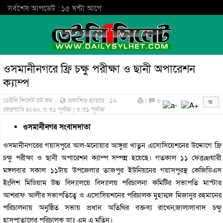
সর্বশেষ আপডেট : ১৫ ঘন্টা আগে
ওসমানীনগরে ফ্রি চক্ষু পরীক্ষা ও ছানী অপারেশন
ক্যাম্প
ডেইলি সিলেট ডট কম ::
প্রকাশিত হয়েছে : ১২
|
০
ফেব্রুয়ারি ২০২০, ৩:৩১ পূর্বাহ্ন | ৩:৩১ পূর্বাহ্ন
ওসমানীনগর সংবাদদাতা
ওসমানীনগরের গয়াসপুরে আল-মনোয়ার আঙ্গুরা খাতুন এসোসিয়েশনের উদ্দোগে ফ্রি
চক্ষু পরীক্ষা ও ছানী অপারেশন ক্যাম্প সম্পন্ন হয়েছে। গতকাল ১১ ফেব্রæয়ারী
মঙ্গলবার সকাল ১১টায় উপজেলার তাজপুর ইউনিয়নের গয়াসপুরস্থ কেজিডিএস
ইংলিশ মিডিয়াম উচ্চ বিদ্যালয়ে বিদ্যালয় পরিচালনা কমিটির সভাপতি মাস্টার
আশরাফ আলীর সভাপতিত্বে ও এসোসিয়শনের পরিচালক মুহাম্মদ মিজানুর রহমানের
পরিচালনায় অনুষ্ঠিত সভায় প্রধান অতিথির বক্তব্য রাখেন,জালালাবাদ চক্ষু
হাসপাতালের পরিচালক ডাঃ এম এ মতিন।