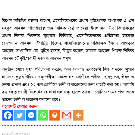
বিশেষ অতিথির বক্তব্য রাখেন, এসোসিয়েশনের প্রধান পৃষ্ঠপোষক অধ্যাপক এ এস
মহবুব আহমদ, পাঁচপাড়াস্থ শাহ সিদ্দিক (রঃ) জামেয়া ইসলামিয়া উচ্চ বিদ্যালয়ের
প্রধান শিক্ষক শিকদার মুহাম্মদ কিব্রিয়াহ, এসোসিয়েশনের প্রতিষ্টাতা হাফেজ
রেদওয়ান আহমদ। উপস্থিত ছিলেন, এসোসিয়েশনের পরিচালক সৈয়দ আখতার
আহমদ, সাংবাদিক মো: মুহিব হাসান, জিল্লুর রহমান, তারেক আহমদ, শিক্ষক শিব্বির
আহমদ চৌধুরী,প্রবাসী ফারুক আহমদ প্রমুখ।
অনুষ্ঠান শেষে দুয়া পরিচালনা করেন, আল ফালাহ একাডেমি শিশু সদনের সুপার
হাফেজ কুতুব উদ্দিন। চক্ষু পরীক্ষা কেন্দ্রে ৪শ রোগীকে পরীক্ষা, ব্যবস্থাপত্র, ঔষধ ও
চশমা প্রদান এবং ২২ জন রোগীকে ছানী অপারেশনের জন্য বাছাই করা হয়। আগামি
২২ ফেব্রæয়ারী সিলেটের জালালাবাদ চক্ষু হাসপাতালে এসোসিয়েশনের পক্ষ থেকে
তাদের ছানী অপারেশন করানো হবে।
সংবাদটি শেয়ার করুন
সংবাদটি শেয়ার করুন: