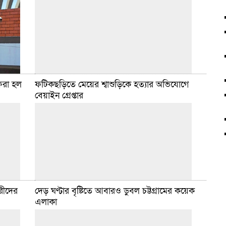
ফেরা হল
ফটিকছড়িতে মেয়ের শ্বাশুড়িকে হত্যার অভিযোগে
বেয়াইন গ্রেপ্তার
ভ্যানচালক
ডেইলি সিলেট ডেস্ক :: চট্টগ্রামের সাতকানিয়ায় এক
াবা-মা
স্কুলছাত্রীকে দলবেঁধে ধর্ষণ এবং অপর একজনকে যৌন
। তিনি
নিপীড়নের অভিযোগে চারজনকে গ্রেপ্তার করেছে পুলিশ।
সাতকানিয়া উপজেলার ছদাহা ইউনিয়নের সাধুরনাল
বিস্তারিত
মে ১৪, ২০২৬ ৮:৫৯ টা
ারীদের
দেড় ঘণ্টার বৃষ্টিতে আবারও ডুবল চট্টগ্রামের কয়েক
এলাকা
লিয়া
ডেইলি সিলেট ডেস্ক :: চট্টগ্রামের ফটিকছড়িতে মেয়ের
ন
শ্বাশুড়িকে ‘ধর্ষণ চেষ্টার’ পর শ্বাসরোধ করে হত্যার অভিযোগে