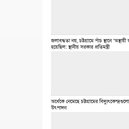
পরস্পরের বন্ধু বলে জানিয়েছেন পুলিশ ও তাদের বন্ধ
বান্দরবান ও কক্সবাজারে
বিস্তারিত
মে ৯, ২০২৬ ১০:৫০ টা
জলাবদ্ধতা নয়, চট্টগ্রামে পাঁচ স্থানে ‘অস্থা
হয়েছিল: স্থানীয় সরকার প্রতিমন্ত্রী
ডেইলি সিলেট ডেস্ক :: চট্টগ্রামে একীভূত হওয়া পাঁচ
ব্যাংকের আমানতকারীরা আমানতের টাকা ফেরত এব
কাট’ পদ্ধতি বাতিলের দাবিতে বিক্ষোভ করেছেন। বু
মে)
বিস্তারিত
মে ৬, ২০২৬ ১:০১ টা
অর্ধেকে নেমেছে চট্টগ্রামের বিদ্যুৎকেন্দ্রগুল
উৎপাদন
ডেইলি সিলেট ডেস্ক :: অতিবৃষ্টির পর চট্টগ্রাম মহানগ
কয়েকটি সড়কে পানি জমে যে দুর্ভোগ সৃষ্টিকারী পরিস্থি
হয়েছিল, তাকে ‘জলাবদ্ধতা’ বলতে নারাজ স্থানীয় স