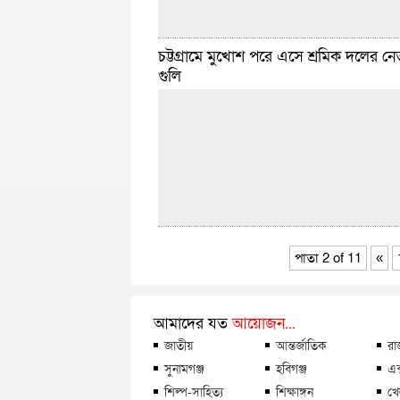
চট্টগ্রামে মুখোশ পরে এসে শ্রমিক দলের ন
ডেইলি সিলেট ডেস্ক :: চট্টগ্রামে হালিশহরের একটি ব
গুলি
বিস্ফোরণে দগ্ধদের মধ্যে একে একে পরিবারের চার 
পর গৃহকর্তাও মারা গেছেন। ৪৯ বছর বয়সী সাখাও
বিস্তারিত
ফেব্রুয়ারি ২৫, ২০২৬ ২:১৯ টা
পাতা 2 of 11
«
ডেইলি সিলেট ডেস্ক :: চট্টগ্রামের রাউজানে দুর্বৃত্তদে
গুলিতে উপজেলা শ্রমিক দলের এক নেতা আহত হয়
গতকাল শুক্রবার সন্ধ্যা সাতটার দিকে রাউজান পৌ
আমাদের যত
আয়োজন...
নম্বর
বিস্তারিত
জাতীয়
আন্তর্জাতিক
রা
ফেব্রুয়ারি ২১, ২০২৬ ১:১১ টা
সুনামগঞ্জ
হবিগঞ্জ
এক
শিল্প-সাহিত্য
শিক্ষাঙ্গন
খে