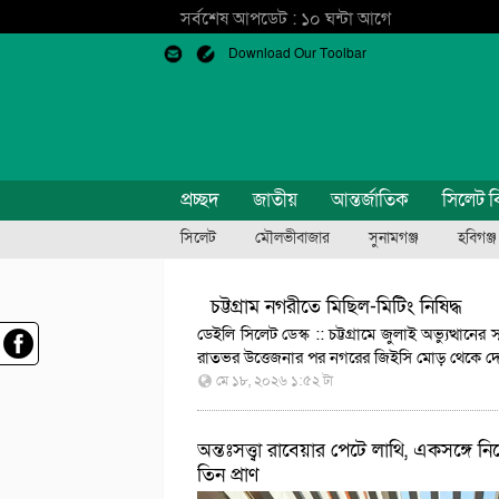
সর্বশেষ আপডেট : ১০ ঘন্টা আগে
Download Our Toolbar
প্রচ্ছদ
জাতীয়
আন্তর্জাতিক
সিলেট ব
সিলেট
মৌলভীবাজার
সুনামগঞ্জ
হবিগঞ্জ
চট্টগ্রাম নগরীতে মিছিল-মিটিং নিষিদ্ধ
ডেইলি সিলেট ডেস্ক :: চট্টগ্রামে জুলাই অভ্যুত্থানে
রাতভর উত্তেজনার পর নগরের জিইসি মোড় থেকে দেওয়
মে ১৮, ২০২৬ ১:৫২ টা
অন্তঃসত্ত্বা রাবেয়ার পেটে লাথি, একসঙ্গে ন
তিন প্রাণ