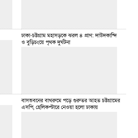
এপ্রিল ২৩, ২০২৬ ১২:৩৫ টা
ঢাকা-চট্টগ্রাম মহাসড়কে ঝরল ৪ প্রাণ: দাউদকান্দি
ও বুড়িচংয়ে পৃথক দুর্ঘটনা
হানগরী এবং
ডেইলি সিলেট ডেস্ক :: চট্টগ্রাম নগরীর সিআরবি এলাকায়
 ধারণ
হাসপাতাল বা নতুন কোনো স্থাপনা নির্মাণ করতে দেওয়া হবে
 থেকে
না বলে জানিয়েছেন মেয়র শাহাদাত হোসেন। এ বিষয়ে
বিস্তারিত
এপ্রিল ১৯, ২০২৬ ১:৪৭ টা
বাসভবনের বাথরুমে পড়ে গুরুতর আহত চট্টগ্রামের
র গেইটে
এসপি, হেলিকপ্টারে নেওয়া হলো ঢাকায়
্রিল)
ডেইলি সিলেট ডেস্ক :: কুমিল্লায় পৃথক সড়ক দুর্ঘটনায় চারজন
 নিচতলার
নিহত হয়েছেন। বুধবার (১ এপ্রিল) ভোরে জেলার দাউদকান্দি
ও বুড়িচং উপজেলায় এসব দুর্ঘটনা ঘটে। বুধবার (১
বিস্তারিত
এপ্রিল ১, ২০২৬ ২:০৩ টা