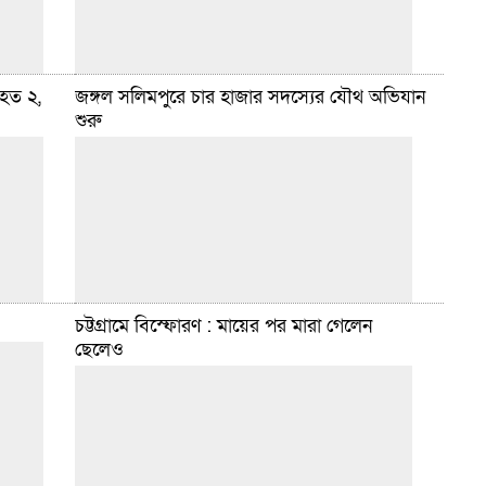
িহত ২,
জঙ্গল সলিমপুরে চার হাজার সদস্যের যৌথ অভিযান
 মেডিকেল
শুরু
ুর মৃত্যু
ডেইলি সিলেট ডেস্ক :: চট্টগ্রাম জেলা পুলিশ সুপার (এসপি)
রিত
নাজির আহমেদ খান তাঁর সরকারি বাসভবনের বাথরুমে পড়ে
গিয়ে গুরুতর আহত হয়েছেন। আজ সোমবার (৩০ মার্চ)
বিস্তারিত
মার্চ ৩০, ২০২৬ ১০:২৩ টা
চট্টগ্রামে বিস্ফোরণ : মায়ের পর মারা গেলেন
ছেলেও
সহ দুজন
ডেইলি সিলেট ডেস্ক :: চট্টগ্রামের সীতাকুণ্ডের জঙ্গল সলিমপুরে
 শনিবার
যৌথ বাহিনী অভিযান শুরু করেছে। আজ সোমবার সকাল
র্ঘটনা
ছয়টা থেকে সেনাবাহিনী, পুলিশ, র‍্যাবের এই যৌথ অভিযানে
প্রায়
বিস্তারিত
মার্চ ৯, ২০২৬ ২:৪০ টা