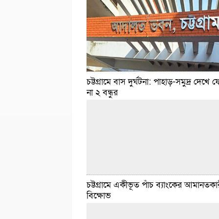
চট্টগ্রামে বাস দুর্ঘটনা: পাহাড়-সমুদ্র দেখে 
না ২ বন্ধুর
ডেইলি সিলেট ডেস্ক :: গৃহিণী রাবেয়া বেগম। স্বামী 
মো. মামুন। ১২ বছরের সংসারে তিন কন্যাসন্তানের ব
হন তাঁরা। পরে আবার অন্তঃসত্ত্বা হয়েছিলেন রাবেয়া
বিস্তারিত
মে ১৬, ২০২৬ ১:৪৪ টা
চট্টগ্রামে একীভূত পাঁচ ব্যাংকের আমানতক
বিক্ষোভ
ডেইলি সিলেট ডেস্ক :: চট্টগ্রামের লোহাগাড়ার জাংগা
এলাকায় দুই বাসের সংঘর্ষে হতাহতদের মধ্যে চারজ