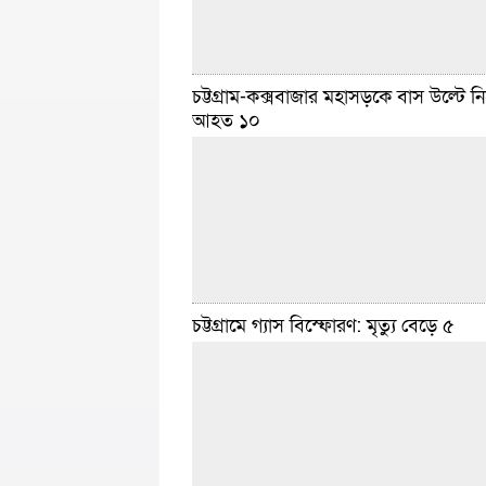
চট্টগ্রাম-কক্সবাজার মহাসড়কে বাস উল্টে ন
ডেইলি সিলেট ডেস্ক :: হামের উপসর্গ নিয়ে চট্টগ্রাম
আহত ১০
কলেজ হাসপাতালে ভর্তি হওয়া ছয় মাস বয়সী এক শিশ
হয়েছে। মঙ্গলবার (৩১ মার্চ) চট্টগ্রাম মেডিকেল
বিস্তা
মার্চ ৩১, ২০২৬ ৭:২১ টা
চট্টগ্রামে গ্যাস বিস্ফোরণ: মৃত্যু বেড়ে ৫
ডেইলি সিলেট ডেস্ক :: চট্টগ্রামে বাস উল্টে পথচারী
নিহত ও ১০ জন আহত হওয়ার তথ্য দিয়েছে পুলিশ।
পটিয়া উপজেলায় চট্টগ্রাম-কক্সবাজার মহাসড়কে এ দু
বিস্তারিত
মার্চ ২১, ২০২৬ ৮:৪০ টা