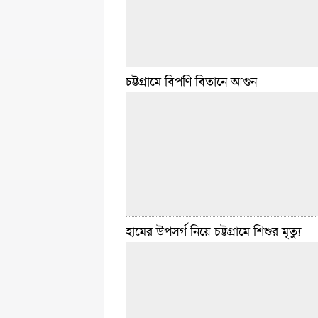
প্রতিমন্ত্রী
বিস্তারিত
এপ্রিল ৩০, ২০২৬ ৮:১৩ টা
চট্টগ্রামে বিপণি বিতানে আগুন
ডেইলি সিলেট ডেস্ক :: গ্রীষ্মের শুরুতেই চট্টগ্রাম ম
বিভিন্ন উপজেলায় বিদ্যুতের লোডশেডিং চরম আকার
করেছে। নগরীর বিভিন্ন এলাকায় প্রতিদিন ছয় থেকে
সাত
বিস্তারিত
এপ্রিল ২২, ২০২৬ ১২:৩৩ টা
হামের উপসর্গ নিয়ে চট্টগ্রামে শিশুর মৃত্যু
ডেইলি সিলেট ডেস্ক :: চট্টগ্রামের ষোলশহর দুই নম্ব
একটি বিপণি বিতানে আগুন লেগেছে। শনিবার (১১ এপ
সকাল পৌনে ১০টার দিকে চিটাগং শপিং কমপ্লেক্সের
বিস্তারিত
এপ্রিল ১১, ২০২৬ ১১:৩৭ টা