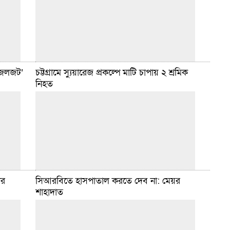
ুরা।
একজনকে গ্রেপ্তার করেছে পুলিশ। ফটিকছড়ি উপজেলার
কাঞ্চননগর ইউনিয়নের উত্তর কাঞ্চননগর
বিস্তারিত
মে ৯, ২০২৬ ১০:৪৭ টা
য়ী জলজট’
চট্টগ্রামে স্যুয়ারেজ প্রকল্পে মাটি চাপায় ২ শ্রমিক
নিহত
টি ইসলামী
ডেইলি সিলেট ডেস্ক :: শেষ বিকেলে দেড় ঘণ্টার বৃষ্টিতে বন্দর
ং ‘হেয়ার
নগরীর প্রবর্তক মোড়, কাতালগঞ্জ, পাঁচলাইশ, রহমতগঞ্জ,
ধবার (৬
সিরাজুদ্দৌলা সড়ক ও রামপুরা এলাকায় আবারও জলাবদ্ধতার
সৃষ্টি হয়েছে।
বিস্তারিত
মে ২, ২০২৬ ১১:০৮ টা
োর
সিআরবিতে হাসপাতাল করতে দেব না: মেয়র
শাহাদাত
রীর
ডেইলি সিলেট ডেস্ক :: চট্টগ্রাম নগরীর আগ্রাবাদ অ্যাকসেস
তির সৃষ্টি
রোড এলাকায় ওয়াসার স্যুয়ারেজ প্রকল্পের কাজ চলার সময়
রকার
মাটি চাপা পড়ে দুই শ্রমিক নিহত এবং আরও দুই
বিস্তারিত