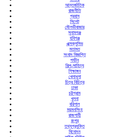
আন্তর্জাতিক
রাজনীতি
প্রবাস
সিলেট
মৌলভীবাজার
সুনামগঞ্জ
হবিগঞ্জ
এক্সক্লুসিভ
মতামত
সংবাদ বিজ্ঞপ্তি
পর্যটন
শিল্প-সাহিত্য
শিক্ষাঙ্গন
খেলাধুলা
চিত্র বিচিত্র
ঢাকা
চট্টগ্রাম
খুলনা
বরিশাল
ময়মনসিংহ
রাজশাহী
রংপুর
তথ্যপ্রযুক্তি
বিনোদন