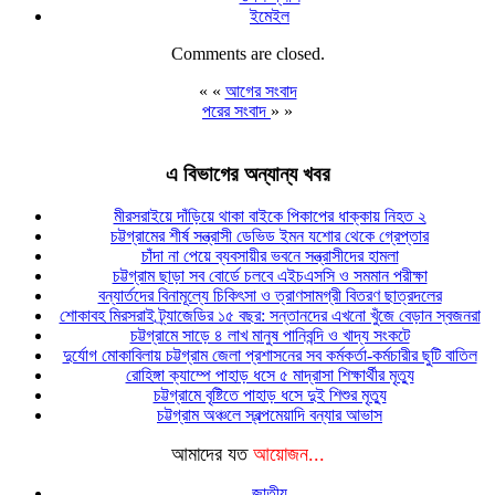
ইমেইল
Comments are closed.
« «
আগের সংবাদ
পরের সংবাদ
» »
এ বিভাগের অন্যান্য খবর
মীরসরাইয়ে দাঁড়িয়ে থাকা বাইকে পিকাপের ধাক্কায় নিহত ২
চট্টগ্রামের শীর্ষ সন্ত্রাসী ডেভিড ইমন যশোর থেকে গ্রেপ্তার
চাঁদা না পেয়ে ব্যবসায়ীর ভবনে সন্ত্রাসীদের হামলা
চট্টগ্রাম ছাড়া সব বোর্ডে চলবে এইচএসসি ও সমমান পরীক্ষা
বন্যার্তদের বিনামূল্যে চিকিৎসা ও ত্রাণসামগ্রী বিতরণ ছাত্রদলের
শোকাবহ মিরসরাই ট্র্যাজেডির ১৫ বছর: সন্তানদের এখনো খুঁজে বেড়ান স্বজনরা
চট্টগ্রামে সাড়ে ৪ লাখ মানুষ পানিবন্দি ও খাদ্য সংকটে
দুর্যোগ মোকাবিলায় চট্টগ্রাম জেলা প্রশাসনের সব কর্মকর্তা-কর্মচারীর ছুটি বাতিল
রোহিঙ্গা ক্যাম্পে পাহাড় ধসে ৫ মাদ্রাসা শিক্ষার্থীর মৃত্যু
চট্টগ্রামে বৃষ্টিতে পাহাড় ধসে দুই শিশুর মৃত্যু
চট্টগ্রাম অঞ্চলে স্বল্পমেয়াদি বন্যার আভাস
আমাদের যত
আয়োজন...
জাতীয়