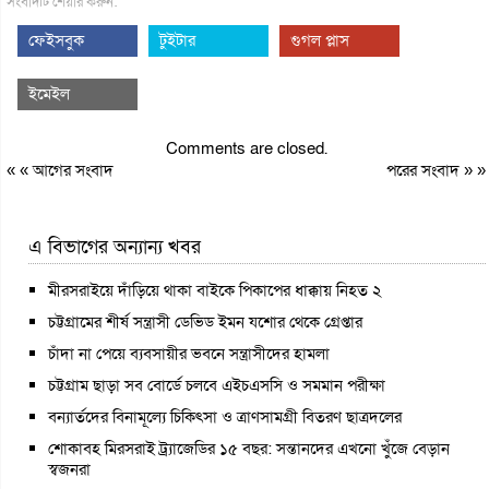
সংবাদটি শেয়ার করুন:
ফেইসবুক
টুইটার
গুগল প্লাস
ইমেইল
Comments are closed.
« «
আগের সংবাদ
পরের সংবাদ
» »
এ বিভাগের অন্যান্য খবর
মীরসরাইয়ে দাঁড়িয়ে থাকা বাইকে পিকাপের ধাক্কায় নিহত ২
চট্টগ্রামের শীর্ষ সন্ত্রাসী ডেভিড ইমন যশোর থেকে গ্রেপ্তার
চাঁদা না পেয়ে ব্যবসায়ীর ভবনে সন্ত্রাসীদের হামলা
চট্টগ্রাম ছাড়া সব বোর্ডে চলবে এইচএসসি ও সমমান পরীক্ষা
বন্যার্তদের বিনামূল্যে চিকিৎসা ও ত্রাণসামগ্রী বিতরণ ছাত্রদলের
শোকাবহ মিরসরাই ট্র্যাজেডির ১৫ বছর: সন্তানদের এখনো খুঁজে বেড়ান
স্বজনরা