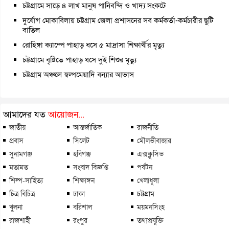
চট্টগ্রামে সাড়ে ৪ লাখ মানুষ পানিবন্দি ও খাদ্য সংকটে
দুর্যোগ মোকাবিলায় চট্টগ্রাম জেলা প্রশাসনের সব কর্মকর্তা-কর্মচারীর ছুটি
বাতিল
রোহিঙ্গা ক্যাম্পে পাহাড় ধসে ৫ মাদ্রাসা শিক্ষার্থীর মৃত্যু
চট্টগ্রামে বৃষ্টিতে পাহাড় ধসে দুই শিশুর মৃত্যু
চট্টগ্রাম অঞ্চলে স্বল্পমেয়াদি বন্যার আভাস
আমাদের যত
আয়োজন...
জাতীয়
আন্তর্জাতিক
রাজনীতি
প্রবাস
সিলেট
মৌলভীবাজার
সুনামগঞ্জ
হবিগঞ্জ
এক্সক্লুসিভ
মতামত
সংবাদ বিজ্ঞপ্তি
পর্যটন
শিল্প-সাহিত্য
শিক্ষাঙ্গন
খেলাধুলা
চিত্র বিচিত্র
ঢাকা
চট্টগ্রাম
খুলনা
বরিশাল
ময়মনসিংহ
রাজশাহী
রংপুর
তথ্যপ্রযুক্তি