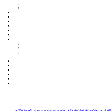
ডেইলি সিলেট ডেস্ক :: জলাবদ্ধতার কারণে চট্টগ্রাম বিভাগের স্থগিত হওয়া পরীক্