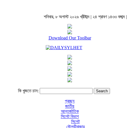
শনিবার, ৮ অগাস্ট ২০২৬ খ্রীষ্টাব্দ | ২৪ শ্রাবণ ১৪৩৩ বঙ্গাব্দ |
Download Our Toolbar
কি খুজতে চান:
প্রচ্ছদ
জাতীয়
আন্তর্জাতিক
সিলেট বিভাগ
সিলেট
মৌলভীবাজার