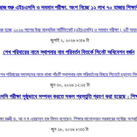
জ শুরু এইচএসসি ও সমমান পরীক্ষা, অংশ নিচ্ছে ১২ লাখ ৭০ হাজার শিক্ষার্
রু হচ্ছে ২০২৬ সালের উচ্চ মাধ্যমিক সার্টিফিকেট (এইচএসসি) ও সমমান পরীক্ষা। ৯টি সাধারণ 
জুলাই ২, ২০২৬ ৮:৫৬ টা
শেখ পরিবারের নামে স্থাপনার নাম পরিবর্তন বিতর্কে সিনেট অধিবেশন বর্জন
 শেখ পরিবারের সদস্যদের নামে থাকা পাঁচটি স্থাপনার নাম পরিবর্তনের বিষয়ে সিনেটে চূড়ান্ত 
জুন ৩০, ২০২৬ ১২:২৫ টা
ি পরীক্ষা সুষ্ঠুভাবে সম্পন্ন করতে সকল প্রস্তুতি গ্রহণ করা হয়েছে : শিক্ষা
িক্ষা মন্ত্রী ড. আ ন ম এহছানুল হক মিলন বলেছেন, শিক্ষার মানোন্নয়ন সরকারের সর্বোচ্চ অগ্রাধি
জুন ২৮, ২০২৬ ৮:৩৩ টা