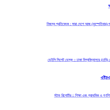
আ
নিজস্ব প্রতিবেদক : সারা দেশে আজ (বৃহস্পতিবার) শু
ডেইলি সিলেট ডেস্ক :: ঢাকা বিশ্ববিদ্যালয়ে (ঢাবি)
এইচএসস
স্টাফ রিপোর্টার :: শিক্ষা এবং প্রাথমিক ও গণশ