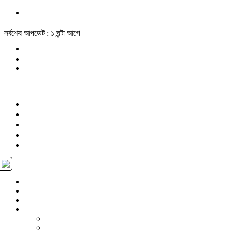
সর্বশেষ আপডেট : ১ ঘন্টা আগে