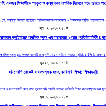
ই একজন শিক্ষার্থীকে প্রকৃত ও কল্যাণকর নাগরিক হিসেবে গড়ে তুলতে পারে
ফেসর ড. মো. আলিমুল ইসলাম বলেছেন, অভিভাবকদের সচেতনতা ও শিক্ষকদের সঠিক গাইডলাইনই এ
জুন ২৭, ২০২৬ ৭:৫২ টা
লালাবাদ ক্যান্টনমেন্ট পাবলিক স্কুল এন্ড কলেজের ২৭তম প্রতিষ্ঠাবার্ষিকী ৪ জু
মেন্ট পাবলিক স্কুল এন্ড কলেজ আগামী ৪ জুলাই ২০২৬ তারিখে ২৭তম প্রতিষ্ঠাবার্ষিকী উদযাপন ক
জুন ২১, ২০২৬ ৮:০৭ টা
ষষ্ঠ শ্রেণি থেকেই বাধ্যতামূলক হচ্ছে কারিগরি শিক্ষা: শিক্ষামন্ত্রী
মানের ও যুগোপযোগী করে গড়ে তুলতে ষষ্ঠ শ্রেণি থেকেই কারিগরি শিক্ষা বাধ্যতামূলক করা হচ্ছ
জুন ১৯, ২০২৬ ৯:২১ টা