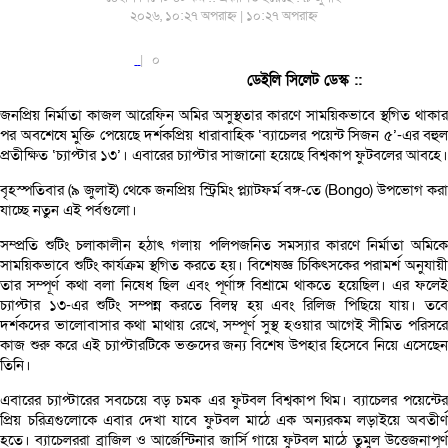
২০২৬, ১০:২৭ অপরাহ্ন | ১০:২৭ অপরাহ্ন
|
০
ডেইলি সিলেট ডেস্ক ::
জনপ্রিয় নির্মাতা কাজল আরেফিন অমির অসুস্থতার কারণে সাময়িকভাবে স্থগিত থাকার
পর অবশেষে মুক্তি পেয়েছে দর্শকপ্রিয় ধারাবাহিক ‘ব্যাচেলর পয়েন্ট সিজন ৫’-এর বহুল
প্রতীক্ষিত ‘চ্যাপ্টার ১৩’। এবারের চ্যাপ্টার সাজানো হয়েছে বিশ্বকাপ ফুটবলের আবহে।
বৃহস্পতিবার (৯ জুলাই) থেকে জনপ্রিয় স্ট্রিমিং প্ল্যাটফর্ম বঙ্গ-তে (Bongo) উপভোগ করা
যাচ্ছে নতুন এই পর্বগুলো।
সম্প্রতি শুটিং চলাকালীন হঠাৎ গলায় পলিপজনিত সমস্যার কারণে নির্মাতা অমিকে
সাময়িকভাবে শুটিং কার্যক্রম স্থগিত করতে হয়। বিশেষজ্ঞ চিকিৎসকের পরামর্শ অনুযায়ী
তার সম্পূর্ণ কথা বলা নিষেধ ছিল এবং পূর্ণাঙ্গ বিশ্রামে থাকতে হয়েছিল। এর ফলেই
চ্যাপ্টার ১৩-এর শুটিং সম্পন্ন করতে বিলম্ব হয় এবং রিলিজ পিছিয়ে যায়। তবে
দর্শকদের ভালোবাসার কথা মাথায় রেখে, সম্পূর্ণ সুস্থ হওয়ার আগেই সীমিত পরিসরে
কাজ শুরু করে এই চ্যাপ্টারটিকে ভক্তদের জন্য বিশেষ উপহার হিসেবে নিয়ে এসেছেন
তিনি।
এবারের চ্যাপ্টারের সবচেয়ে বড় চমক এর ফুটবল বিশ্বকাপ থিম। ব্যাচেলর পয়েন্টের
প্রিয় চরিত্রগুলোকে এবার দেখা যাবে ফুটবল মাঠে এক অন্যরকম লড়াইয়ে অবতীর্ণ
হতে। ব্যাচেলররা ব্রাজিল ও আর্জেন্টিনার জার্সি গায়ে ফুটবল মাঠে তুমুল উত্তেজনাপূর্ণ