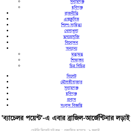
সুনামগঞ্জ
হবিগঞ্জ
রাজনীতি
এক্সক্লুসিভ
শিল্প-সাহিত্য
খেলাধুলা
তথ্যপ্রযুক্তি
বিনোদন
অন্যান্য
মতামত
শিক্ষাঙ্গন
চিত্র বিচিত্র
সিলেট
মৌলভীবাজার
সুনামগঞ্জ
হবিগঞ্জ
প্রবাস
সংবাদ বিজ্ঞপ্তি
‘ব্যাচেলর পয়েন্ট’-এ এবার ব্রাজিল-আর্জেন্টিনার লড়াই
ডেইলি সিলেট ডট কম ::
প্রকাশিত হয়েছে : ৯ জুলাই