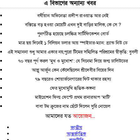
এ বিভাগের অন্যান্য খবর
বর্ষীয়ান অভিনেতা প্রদীপ রাওয়াত আর নেই
বস্তিতে বড় হওয়া মেয়েটি এখন দুই বাড়ির মালিক, কে সে ?
পুনর্গঠিত হয়েছে চলচ্চিত্র সার্টিফিকেশন বোর্ড
মাত্র ছয় দিনেই ১ বিলিয়ন ডলার আয় স্পাইডার-ম্যান: ব্র্যান্ড নিউ ডে
এই সম্মাননা শুধু আমার একার নয়,পুরো টিমের সম্মিলিত পরিশ্রমের স্বীকৃতি: বুবলী
৭০ বছর পূর্ণ করল ‘মুখ ও মুখোশ’: যে সিনেমা দিয়ে জন্ম ঢালিউডের
আল্লু আর্জুন কেন কেঁদেছিলেন শ্রীদেবীর বিয়ের দিন
৭৯ বছরেও শোয়ার্জনেগারের ফিট থাকার রহস্য
ফের মুখোমুখি হৃতিক-কঙ্গনা
মাইগ্রেশন ফিল্ম ফেস্টে প্রথম রানারআপ ‘মাটি’
বাবা টম ক্রুজের নাম ছেঁটে দিলেন সুরি নোয়েল
আমাদের যত
আয়োজন...
জাতীয়
আন্তর্জাতিক