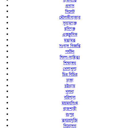
রাজনীতি
প্রবাস
সিলেট
মৌলভীবাজার
সুনামগঞ্জ
হবিগঞ্জ
এক্সক্লুসিভ
মতামত
সংবাদ বিজ্ঞপ্তি
পর্যটন
শিল্প-সাহিত্য
শিক্ষাঙ্গন
খেলাধুলা
চিত্র বিচিত্র
ঢাকা
চট্টগ্রাম
খুলনা
বরিশাল
ময়মনসিংহ
রাজশাহী
রংপুর
তথ্যপ্রযুক্তি
বিনোদন