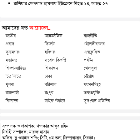
রাশিয়ার ক্ষেপণাস্ত্র হামলায় ইউক্রেনে নিহত ১৪, আহত ২৭
আমাদের যত
আয়োজন...
জাতীয়
আন্তর্জাতিক
রাজনীতি
প্রবাস
সিলেট
মৌলভীবাজার
সুনামগঞ্জ
হবিগঞ্জ
এক্সক্লুসিভ
মতামত
সংবাদ বিজ্ঞপ্তি
পর্যটন
শিল্প-সাহিত্য
শিক্ষাঙ্গন
খেলাধুলা
চিত্র বিচিত্র
ঢাকা
চট্টগ্রাম
খুলনা
বরিশাল
ময়মনসিংহ
রাজশাহী
রংপুর
তথ্যপ্রযুক্তি
বিনোদন
লাইফ স্টাইল
সুসংবাদ প্রতিদিন
সম্পাদক ও প্রকাশক: খন্দকার আব্দুর রহিম
নির্বাহী সম্পাদক: মারুফ হাসান
অফিস: ব্লু ওয়াটার শপিং সিটি, ৯ম তলা, জিন্দাবাজার, সিলেট।