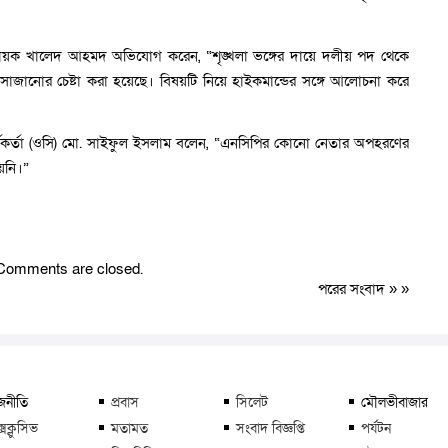
ায়ক খালেদ আহমদ অভিযোগ করেন, “শৃঙ্খলা ভঙ্গের দায়ে দলীয় পদ থেকে
ানোর চেষ্টা করা হয়েছে। বিষয়টি নিয়ে হাইকমান্ডের সঙ্গে আলোচনা করে
র্মকর্তা (ওসি) মো. সাইফুল ইসলাম বলেন, “এনসিপির কোনো নেতার অপহরণের
য়নি।”
Comments are closed.
পরের সংবাদ
» »
জনীতি
প্রবাস
সিলেট
মৌলভীবাজার
্সক্লুসিভ
মতামত
সংবাদ বিজ্ঞপ্তি
পর্যটন