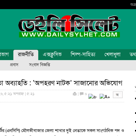
শুক
িভাগ
রাজনীতি
এক্সক্লুসিভ
শিল্প-সাহিত্য
খেলাধুলা
তথ্য
প্রবাস
সংবাদ বিজ্ঞপ্তি
তা অব্যাহতি : ‘অপহরণ নাটক’ সাজানোর অভিযোগ
৬, ৫:২১ অপরাহ্ন | ৫:২১
|
০
র্টির (এনসিপি) মৌলভীবাজার জেলা শাখার দুই নেতাকে সকল সাংগঠনিক পদ ও