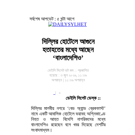
সর্বশেষ আপডেট : ৫ ঘন্টা আগে
দিল্লির হোটেলে আগুনে
হতাহতের মধ্যে আছেন
‘বাংলাদেশিও’
ডেইলি সিলেট ডট কম ::
প্রকাশিত
হয়েছে : ৩ জুন ২০২৬, ১১:৩৬
অপরাহ্ন | ১১:৩৬ অপরাহ্ন
|
০
ডেইলি সিলেট ডেস্ক ::
দিল্লির মালবীয় নগরে ‘বেড অ্যান্ড ব্রেকফাস্ট’
নামে একটি আবাসিক হোটেলে ভয়াবহ অগ্নিকাণ্ডে
নিহত ও আহত বিদেশি নাগরিকদের মধ্যে
বাংলাদেশিও রয়েছেন বলে খবর দিয়েছে দেশটির
সংবাদমাধ্যম।