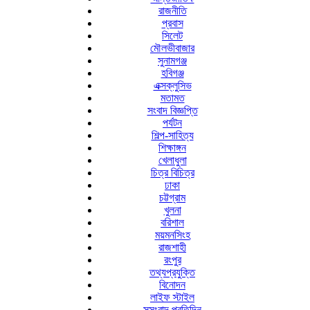
রাজনীতি
প্রবাস
সিলেট
মৌলভীবাজার
সুনামগঞ্জ
হবিগঞ্জ
এক্সক্লুসিভ
মতামত
সংবাদ বিজ্ঞপ্তি
পর্যটন
শিল্প-সাহিত্য
শিক্ষাঙ্গন
খেলাধুলা
চিত্র বিচিত্র
ঢাকা
চট্টগ্রাম
খুলনা
বরিশাল
ময়মনসিংহ
রাজশাহী
রংপুর
তথ্যপ্রযুক্তি
বিনোদন
লাইফ স্টাইল
সুসংবাদ প্রতিদিন