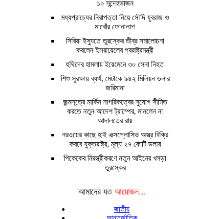
১০ সন্দেহভাজন
মধ্যপ্রাচ্যের নিরাপত্তা নিয়ে সৌদি যুবরাজ ও
মাখোঁর ফোনালাপ
সিরিয়া ইস্যুতে তুরস্কের তীব্র সমালোচনা
করলেন ইসরায়েলের পররাষ্ট্রমন্ত্রী
হুথিদের হামলায় ইয়েমেনে ৩০ সেনা নিহত
শিশু সুরক্ষায় ব্যর্থ, মেটাকে ৯৪২ মিলিয়ন ডলার
জরিমানা
জন্মসূত্রে মার্কিন নাগরিকত্বের সুযোগ সীমিত
করতে নতুন আদেশ ট্রাম্পের, মানলেন না
আদালতের রায়
নরওয়ের কাছে হাই এক্সপ্লোসিভ অস্ত্র বিক্রি
করবে যুক্তরাষ্ট্র, মূল্য ২৭ কোটি ডলার
পিকেকের নিরস্ত্রীকরণে নতুন আইনের খসড়া
তুরস্কের
আমাদের যত
আয়োজন...
জাতীয়
আন্তর্জাতিক