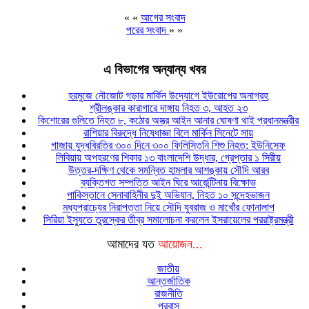
« «
আগের সংবাদ
পরের সংবাদ
» »
এ বিভাগের অন্যান্য খবর
হরমুজে নৌজোট গড়ার মার্কিন উদ্যোগে ইউরোপের অনাগ্রহ
শ্রীলঙ্কার কারাগারে দাঙ্গায় নিহত ৩, আহত ২৩
কিশোরের গুলিতে নিহত ৮, কঠোর অস্ত্র আইন আনার ঘোষণা থাই প্রধানমন্ত্রীর
রাশিয়ার বিরুদ্ধে নিষেধাজ্ঞা বিলে মার্কিন সিনেটে সায়
গাজায় যুদ্ধবিরতির ৩০০ দিনে ৩০০ ফিলিস্তিনি শিশু নিহত: ইউনিসেফ
লিবিয়ায় অপহরণের শিকার ১৩ বাংলাদেশি উদ্ধার, গ্রেপ্তার ১ সিরীয়
উত্তর-দক্ষিণ থেকে সমন্বিত হামলার আশঙ্কায় সৌদি আরব
ব্যক্তিগত সম্পত্তি আইন ঘিরে আর্জেন্টিনায় বিক্ষোভ
পাকিস্তানে সেনাবাহিনীর দুই অভিযান, নিহত ১০ সন্দেহভাজন
মধ্যপ্রাচ্যের নিরাপত্তা নিয়ে সৌদি যুবরাজ ও মাখোঁর ফোনালাপ
সিরিয়া ইস্যুতে তুরস্কের তীব্র সমালোচনা করলেন ইসরায়েলের পররাষ্ট্রমন্ত্রী
আমাদের যত
আয়োজন...
জাতীয়
আন্তর্জাতিক
রাজনীতি
প্রবাস