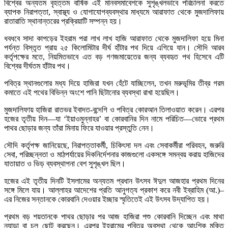
বিশ্বের অন্যতম বৃহত্তম বার্ষিক এই মানবসমাবেশকে সুশৃঙ্খলভাবে পরিচালনা করতে
ব্যাপক নিরাপত্তা, স্বাস্থ্য ও যোগাযোগব্যবস্থার মাধ্যমে আরাফাত থেকে মুজদালিফায়
রাতারাতি স্থানান্তরের প্রক্রিয়াটি সম্পন্ন হয়।
ধবধবে সাদা কাপড়ের ইহরাম পরা লাখ লাখ হাজি আরাফাত থেকে মুজদালিফা হয়ে মিনা
পর্যন্ত বিস্তৃত প্রায় ২৫ কিলোমিটার দীর্ঘ হাঁটার পথ দিয়ে এগিয়ে যান। সৌদি আরব
কর্তৃপক্ষের মতে, নিয়মিতভাবে এত বড় গণজমায়েতের জন্য ব্যবহৃত পথ হিসেবে এটি
বিশ্বের দীর্ঘতম হাঁটার পথ।
পবিত্র স্থানগুলোর মধ্য দিয়ে হাজিরা যখন হেঁটে যাচ্ছিলেন, তখন মরুভূমির তীব্র গরম
কমাতে এই পথের বিভিন্ন অংশে পানি ছিটানোর ব্যবস্থা রাখা হয়েছিল।
মুজদালিফায় হাজিরা রাতভর ইবাদত-বন্দেগি ও পবিত্র কোরআন তিলাওয়াত করেন। এরপর
হজের তৃতীয় দিন—যা ‘ইয়াওমুন্নাহর’ বা কোরবানির দিন নামে পরিচিত—ভোরে প্রথম
পাথর ছোড়ার জন্য তাঁরা মিনায় ফিরে যাওয়ার প্রস্তুতি নেন।
সৌদি কর্তৃপক্ষ জানিয়েছে, নিরাপত্তাকর্মী, চিকিৎসা দল এবং সেবাকর্মীরা পরিবহন, জরুরি
সেবা, পরিচ্ছন্নতা ও মাঠপর্যায়ের দিকনির্দেশনার কাজগুলো একসঙ্গে সমন্বয় করায় হাজিদের
যাতায়াত ও ভিড় ব্যবস্থাপনা বেশ সুশৃঙ্খল ছিল।
হজের এই তৃতীয় দিনটি ইসলামের অন্যতম প্রধান উৎসব ঈদুল আজহার প্রথম দিনের
সঙ্গে মিলে যায়। আল্লাহর আদেশের প্রতি আনুগত্য প্রকাশ করে নবী ইব্রাহিম (আ.)–
এর নিজের সন্তানকে কোরবানি দেওয়ার ইচ্ছার স্মৃতিতেই এই উৎসব উদ্‌যাপিত হয়।
প্রথম বড় শয়তানকে পাথর ছোড়ার পর আজ হাজিরা পশু কোরবানি দিচ্ছেন এবং মাথা
ন্যাড়া বা চুল ছোট করছেন। এরপর ইহরামের পবিত্র অবস্থা থেকে আংশিক মুক্তি