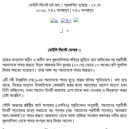
ডেইলি সিলেট ডট কম ::
প্রকাশিত হয়েছে : ২৭ মে
২০২৬, ৭:৪২ অপরাহ্ন | ৭:৪২ অপরাহ্ন
|
০
ডেইলি সিলেট ডেস্ক ::
হজের অন্যতম কঠিন ও জটিল ধাপ মুজদালিফার পবিত্র ভূমিতে রাত কাটানোর পর প্রতীকী
শয়তানকে পাথর মারতে ঈদুল আজহার দিন বুধবার (২৭ মে) ভোরে ১৭ লাখের বেশি মুসলিম
মিনায় সমবেত হয়েছেন। তারা আজ বড় শয়তানকে পাথর মারছেন।
এটি নবী ইব্রাহিম (আ.)-এর শয়তানকে পাথর ছুড়ে মারার ঘটনার স্মৃতিচারণা। বলা হয়ে
থাকে, নিজের সন্তান ইসমাইলকে কোরবানি করার জন্য আল্লাহর আদেশ মানতে যখন
তিনি যাচ্ছিলেন, তখন শয়তান তিনটি জায়গায় এসে তাকে বাধা দেওয়ার ও বিভ্রান্ত করার
চেষ্টা করেছিল।
সৌদি আরবের রাষ্ট্রীয় বার্তা সংস্থার (এসপিএ) প্রতিবেদন অনুযায়ী, শয়তানের প্রতীকী
তিনটি স্তম্ভের মধ্যে সবচেয়ে বড় স্তম্ভ (বড় শয়তানের প্রতীকী স্তম্ভ) ‘জামরাত
আল-আকাবা’তে পাথর মারতে আরাফাত থেকে আসা হাজিরা গতকাল মঙ্গলবার গভীর রাতে
মুজদালিফা থেকে পাথর সংগ্রহ করে মিনায় আসেন।