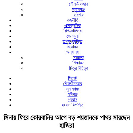
মৌলভীবাজার
সুনামগঞ্জ
হবিগঞ্জ
রাজনীতি
এক্সক্লুসিভ
শিল্প-সাহিত্য
খেলাধুলা
তথ্যপ্রযুক্তি
বিনোদন
অন্যান্য
মতামত
শিক্ষাঙ্গন
চিত্র বিচিত্র
সিলেট
মৌলভীবাজার
সুনামগঞ্জ
হবিগঞ্জ
প্রবাস
সংবাদ বিজ্ঞপ্তি
মিনায় ফিরে কোরবানির আগে বড় শয়তানকে পাথর মারছেন
হাজিরা