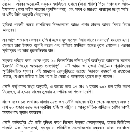
নেবেন। এরপর অনেকেই মক্কার মসজিদুল হারামে (কাবা শরিফ) গিয়ে ‘তাওয়াফ আল-
ইফাদাহ’ (কাবা শরিফ সাতবার প্রদক্ষিণ করা) এবং সাফা ও মারওয়া পাহাড়ের মধ্যে ‘সাঈ’
বা ধর্মীয় রীতি অনুযায়ী দৌড়াবেন।
হাজিরা পরবর্তী সময়ে তাশরিকের দিনগুলোতে আরও পাথর মারতে আবার মিনায় ফিরে
আসবেন।
এর আগে গতকাল মঙ্গলবার হাজিরা হজের মূল স্তম্ভ ‘আরাফাতের ময়দানে’ সমবেত হন।
সেখানে তারা ইবাদত–বন্দেগি করেন এবং নামিরাহ মসজিদে হজের খুতবা শোনেন। এরপর
সূর্যাস্তের পর তারা মুজদালিফায় যান।
মক্কার পবিত্র কাবা থেকে প্রায় ২০ কিলোমিটার দক্ষিণ-পূর্বে অবস্থিত আরাফাত ময়দান
ইসলামি ঐতিহ্যে অত্যন্ত তাৎপর্যপূর্ণ। এটি আদম ও হাওয়া (আ.)-এর পুনর্মিলনের
স্মৃতিবিজড়িত স্থান। এই ময়দানের কেন্দ্রবিন্দুতে রয়েছে ‘জাবালে রহমত’ বা রহমতের
পাহাড়, যেখানে হাজিরা ঘণ্টার পর ঘণ্টা দোয়া ও আল্লাহর ধ্যানে মগ্ন থাকেন।
সৌদি কর্তৃপক্ষের তথ্য অনুযায়ী, এ বছরের হজে ১৭ লাখ ৭ হাজার ৩০১ জন হাজি অংশ
নিয়েছেন, যা ২০২৫ সালের তুলনায় ২ দশমিক ০৪ শতাংশ বেশি।
এঁদের মধ্যে ১৫ লাখ ৪৬ হাজার ৬৫৫ জন সৌদি আরবের বাইরে থেকে এসেছেন এবং ১
লাখ ৬০ হাজার ৬৪৬ জন স্থানীয় হাজি ও বাসিন্দা। আন্তর্জাতিক হাজিদের বেশির ভাগই
আকাশপথে ভ্রমণ করেছেন।
সৌদি কর্মকর্তারা এই হাজি বৃদ্ধির কারণ হিসেবে উন্নত সেবাব্যবস্থা, হজের ডিজিটাল
পদ্ধতি এবং নিরাপত্তা, স্বাস্থ্য ও লজিস্টিক সংস্থাগুলোর মধ্যকার আরও জোরালো